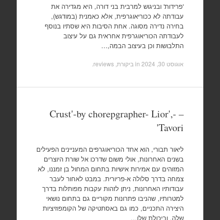
'פרידות' ובניגוש למרבית בני דורה, היא מגדירה את
עבודתה לא ככוריאוגרפית, אלא כאמנית (במודגש),
בחירה נדירה מסוגה. אחת הסיבות היא שסתיו בנוסף
לעבודתה הכוריאוגרפית אחראית גם על עיצוב
התלבושות וכן בעיצוב הבמה,…
אוגוסט 30, 2024
in
ביקורת, reviews
.
– -,'Crust'-by chorepgrapher- Lior
Tavori'
ליאור תבורי, הוא אחד הכוריאוגרפים המעניינים הפעילים
בשנים האחרונות, אולי משום שדרכו אל שורת היוצרים
המזוהים עם אמירות אישיות בתחום המחול בן זמננו, לא
צמחה בדרך סלולה א-פריורית. במבט לאחור לעבר
עבודותיו האחרונות, ניתן לזהות עקבות מפותלות בדרך
למטרותיו, שהניבו פתרונות מקוריים גם בתחום נושאי
היצירה התכניים, כמו גם באסתטיקה של הקומפוזיציות
שלה, וביכולת שלו…