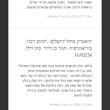
השנה יגיעו הזמנות . הערב מבוצע על ידי יוצרים
בראשית דרכם, אם כי כמחציתם מבוגרים מהצפוי,…
אפריל 17, 2024
in
ביקורת, reviews
.
תיאטרון מחול ירושלים -'תהום רבה'.
כוריאוגרפיה- חנוך בן דרור. סוזן דלל,
31/02/24
צילום: אילן חזן שנים ארוכות עברו מאז שהרקדן הישראלי
חנוך בן דרור העביר את פעילותו האמנותית מחוץ
לגבולות המדינה . בעברו הוא רקד ב'בלט דה טור' בזמן
שז'אן כריסטוף מאיו ניהל את הלהקה, היה סולן ב'בלט
קולברג' של מאץ אק, רקדן בלהקתו של נאצ'ו דואטו
בספרד ואף ב'בת שבע'. לאחרונה התמנה בן דרור
למנהל להקת…
אפריל 2, 2024
in
ביקורת, reviews
.