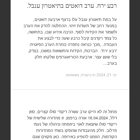
רבע ירח. ערב דואטים בתיאטרון ענבל.
על במת תיאטרון ענבל עלו ברצף ארבעה דואטים,
במנעד רחב של תעודות זיהוי. ההחלטה להדק את הערב
ולשמור את הקידות לסוף, הניבה אירוע שבו, בתחושה,
כל צמד רקדנים קיבל כרבע שעה כדי לבצע את
העבודה. ,מכך כנראה נתפרה כותרת הערב הפיוטית-
'רבע ירח'. הברכות, הקידות והתשואות נמשכו, בצדק,
בלי שעון עצר. ארבעת הכוריאוגרפים שלקחו חלק
בערב…
יוני 21, 2024
in
ביקורת, reviews
.
מחול זה לא הייקו ערב עשרה ריקודי סולו קצרים, סוזן
דלל, 16.04.2024 אורה ברפמן. זו מהדורה שלישית של
ריקודי סולו שיוצאת לאור ביוזמתה וניהולה של נעמי
פרלוב. חלק מהעבודות שהופקו בשתי המהדורות
הקודמות, הוזמנו להופיע באירופה. כאן מקווים שגם