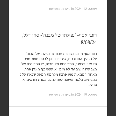
אוגוסט 12, 2024
in
ביקורת, reviews
.
רועי אסף- 'נפילתו של מבנה'- סוזן דלל,
8/08/24
רועי אסף מרמז בכותרת עבודתו- 'נפילתו של מבנה' –
על תהליך התפוררות, שיש בו ניסיון לבסס תאור מצב
של שינוי דרמטי, התפוררות של מבנה, או התפוררת של
מצב שהיה יציב עד לא מזמן, או שמא צף מעידן אחר.
מאחר והמציאות מאז פרצה מלחמת חמאס שבאה עלינו
במפתיע, בלשון המעטה לפני כמעט עשרה חודשים, אך
טבעי…
אוגוסט 10, 2024
in
ביקורת, reviews
.