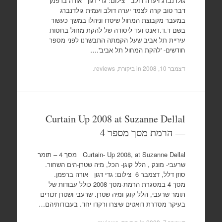
גולדנברג ויערה דולב צילום: גדי דגון אורה ברפמן
דבר טוב קרה לצמד יערה דולב ועמית גולדנברג
במעבר מקבוצת המחול שיסדו וניהלו במשך כעשור
בשם ד.ד.דאנס ועד ליסודה של להקת מחול בחסות
עיריית תל אביב שעל הקמתה התבשרנו לפני מספר
חודשים- 'להקת המחול תל אביב'.…
דצמבר 10, 2008
in
ביקורת, reviews
.
Curtain Up 2008 at Suzanne Dellal
— הרמת מסך מספר 4
Curtain- Up 2008, at Suzanne Dellal מסך 4 – תומר
שרעבי- מונק , הלל קוגן- הכל, מיה שטרן-הים השחור.
סוזן דלל, דצמבר 6 צילום: גדי דגון אורה ברפמן.
מסך 4 במסגרת הרמת-מסך 2008 כולל עבודות של
תומר שרעבי, הלל קוגן ומיה שטרן. שרעבי ושטרן זכורים
בעיקר מסדרת דואטים שיצרו ורקדו יחד. בעבודותיהם…