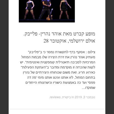
מופע קברט מאת אוהד נהרין- פלייבק.
אולם ירושלמי, אוקטובר 28
צילום : אסקף בדף לתקשורת נמסר כי ב"פלייבק"
מעתיק אוהד נהרין את זירת היצירה שלו מבמות המחול
המרכזיות לסביבה תיאטרלית קומפקטית ואינטימית". יש
לקוות שהכרזה זו מוקדמת ומדובר ב"העתקת הפעילות"
כאירוע חריג. זאת משום שכוחותיו היצירתיים של נהרין
בתחום המחול, ליוו אותנו ועינגו אותנו מימי 'פה דה
פפסי' ועד כה באמצעות כישוריו וכישרונותיו הייחודים
שמוקדו…
נובמבר 3, 2019
in
ביקורת, reviews
.