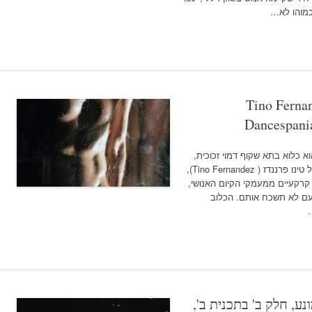
שכמוהו לא…
Tino Fernan
Dancespania
ל צליבה צילום: Zoad Humar כשהוא כלוא בתא שקוף דמוי זכוכית,
הרקדן אנג'ל אוילה מבצע את הכוריאוגפיה של טינו פרננדז ( Tino Fernandez),
רקעיים ממעמקי הקיום האנושי,
עם לא תשכח אותם. הכלוב
יאטרון תמונע, חלק ב' בתכנית ב',