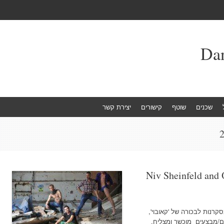
שכנים
שוטף
קישורים
יצירת קשר
Niv Sheinfeld and
קרנות לבכורה של 'קאובוי',
רים/מבצעים מוכשר ומצליח.