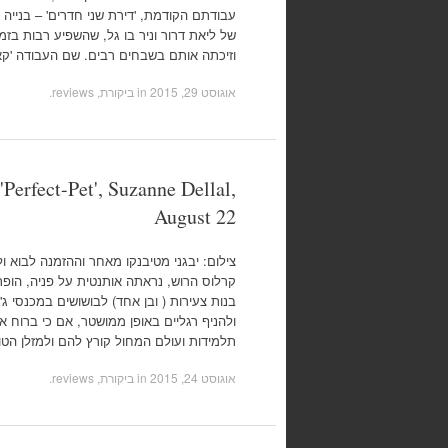
עבודתם הקודמת, 'דירת שני חדרים' – בניי
של ליאת דרור וניר בו גל, שהשפיע רבות בזמ
וזיכתה אותם בשבחים רבים. שם העבודה 'קא
אוגוסט 29, 2015
in
ביקורת, reviews
.
'Perfect-Pet', Suzanne Dellal,
August 22
צילום: יבגני מטיבנקו מאחר וההזמנה לבוא ו
קרלוס הרוש, נראתה אותנטית על פניה, הופ
בנות צעירות ( ובן אחד) לבושושים במכנסי ג'
ולהניף רגליים באופן ממושטר, אם כי ברוח או
תלמידות ועולם המחול קורץ להם ולמזלן הטו
אוגוסט 24, 2015
in
ביקורת, reviews
.