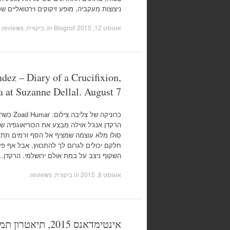
ניצוצות מעקביה, מופע זיקוקים וירטואליים 
אוגוסט 12, 2015
in
Blogroll
,
ביקורת, reviews
.
dez – Diary of a Crucifixion,
 at Suzanne Dellal. August 7
כרוניקה ש
סולו מלא עוצמה שמציף אל הסף זרמים תת ק
חלקם יכולים לגרום לך להתכווץ, אבל אף פ
השקוף ניצב על במת אולם ירושלמי. הרקדן…
אוגוסט 8, 2015
in
ביקורת, reviews
.
אינטימדאנס 2015, ת