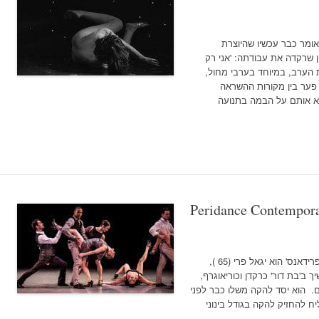
אומר כבר עכשיו שהיוצרת
 שרקדה את עבודתה: 'אני רק
 הערב, במיוחד בערבי מחול,
פער בין מקורות ההשראה
טא אותם על הבמה בתנועה
Peridance Contempor
צילום: Dekel Hamatian מייסדה של להקת 'פרידאנס' הוא יגאל פרי (65 ),
 ב'בת דור' כרקדן וכוריאוגרף,
. הוא יסד להקה משלו כבר לפני
ח להחזיק להקה בגודל בינוני