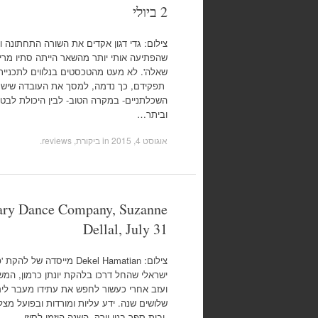
2 ביולי
צילום: גדי דגון אקדים את השורה התחתונה ו
שהפתיעה אותי יותר מהשאר הייתה סתיו מרין
שאלה'. לא מעט מהטכסטים בנלווים לתכניית
תפקידם, כך נדמה, למסך את העובדה שיש 
השכלתניים- במקרה הטוב- לבין היכולת לב
וביתר…
אוגוסט 4, 2015
in
ביקורת, reviews
.
ary Dance Company, Suzanne
Dellal, July 31
ישראלי שהחל דרכו בלהקת יונתן כרמון, המשיך
ועזב אחרי כעשור לחפש את עתידו מעבר לים
שלושים שנה. ידע עליות ומורדות ובפועל מצלי
ובית ספר בניו יורק. השנה הוזמן לסוזן…