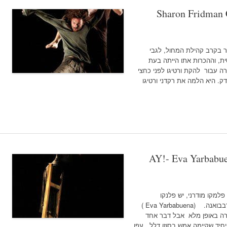
Sharon Fridman 
כר בקרב קהילת המחול, לגבי
ת, וההכרות אתו הייתה בעת
דתו הראשונה ' Stable', שנוצרה עבור להקת ורטיגו לפני כחצי
. היא הלמה את רקדני ורטיגו
AY!- Eva Yarbabue
ו טהור ,יש פלמקו מודרני, יש פלנקו
פרוגרסיבי, חדשני, מרחיב גבולות ויש אווה ירבבואנה. (Eva Yarbabuena )
רה באופן מלא אבל דבר אחד
חיד שקיימה אמש בסוזן דלל , עפו