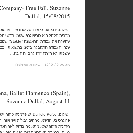
Company- Free Fall, Suzanne
Dellal, 15/08/2015
צילום: יח'צ אם כי שמו של שרון פרידמן מו
מרבית הקהל הוא כוריאוגרף ששמו חדש יחסי
שהעלה את עבו
שנה. העבודה התקבלה בזמנו בתשואות, ובצדק
ששפתו לא הייתה זרה להם והיה בה…
אוגוסט 16, 2015
in
ביקורת, reviews
.
na, Ballet Flamenco (Spain),
Suzanne Dellal, August 11
צילום: Daniele Perez יש פלמנק
רקדנית חזקה שלא מתאימה בדיוק לאף הגד
בטוח; ברגעים האחרונים שסיימו את מופע הי