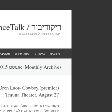
ריקודיבור / DanceTalk
דיבור אודות מחול תרבות חברה
Skip
דף הבית
ביקורת
הגות, שירה
פסטיבל
to
content
Monthly Archives:
אוגוסט 2015
 Oren Laor- Cowboy,(premier)
Tmuna Theater, August 27
צילום: גדיי דגון שדה המחול המקומי חיכה בס
יצירתם של ניב שיינפלד ואורן לאור, צמד יצ