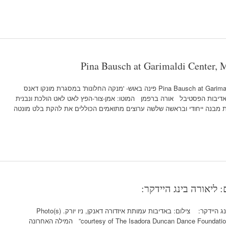
Pina Bausch at Garimaldi Center,
Pina Bausch at Garimaldi Center, Monte Carlo, December 13-16 פינה באוש- 'מנקה החלונות' במסגרת מונקו דאנס
14 לדצמבר. צילום: באדיבות הפסטיבל אורה ברפמן המוטו: אמן-צור-הפץ לאט לאט הולכת ונבנית
ת מבנה ייחודי ובראשה שלשה ערוצים מתואמים הכוללים את להקת בלט מונטה
: ליאורה בינג היידקר:
וולינסקי* על איזדורה דנקן. תרגום: ליאורה בינג היידקר: צילום: באדיבות עמותת איזדורה דאנקן, ניו יורק. Photo(s)
courtesy of The Isadora Duncan Dance Foundation, New York, NY www.isadoraduncan.org” המילה האחרונה