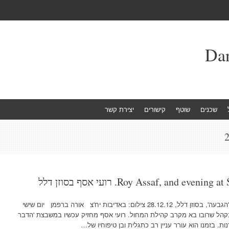
שכנים
שוטף
קישורים
יצירת קשר
Roy Assaf, and . רועי אסף בסוזן דלל
רועי אסף. הכוריאוגרפיה- 'שש שנים אחרי', 'הגבעה', בסוזן דלל, 28.12.12 צילום: באדיבות יח'צ אורה ברפמן יום שישי
קהל שרובו בא מקרב קהילת המחול. רועי אסף מחזיק עכשיו במשבצת 'הדבר
 בזמנו הוא עורר עניין רב כתגלית ובן טיפוחיו של…