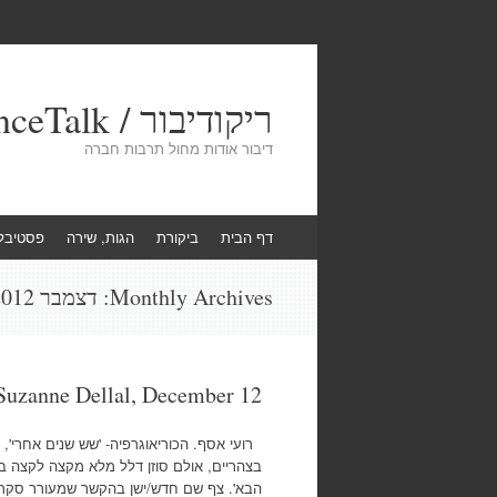
ריקודיבור / DanceTalk
דיבור אודות מחול תרבות חברה
Skip
דף הבית
ביקורת
הגות, שירה
פסטיבל
to
content
Monthly Archives:
דצמבר 2012
evening at Suzanne Dellal, December 12
בצהריים, אולם סוזן דלל מלא מקצה לקצה ב
הבא'. צף שם חדש/ישן בהקשר שמעורר סקרנות.