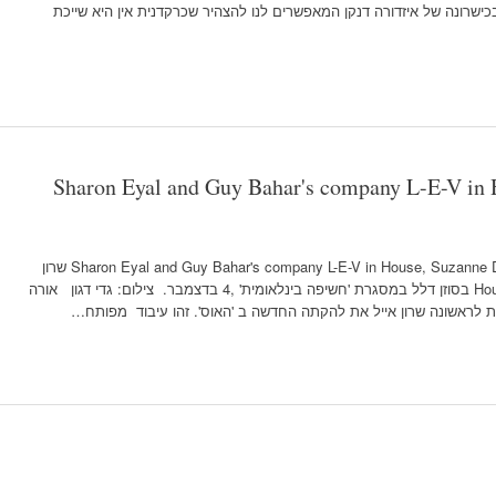
ישרונה של איזדורה דנקן המאפשרים לנו להצהיר שכרקדנית אין היא שייכת
Sharon Eyal and Guy Bahar's company L-E-V in 
Sharon Eyal and Guy Bahar's company L-E-V in House, Suzanne Dellal within international exposure 2012 שרון
אייל וגיא בכר להקתם L-E-V מעלים את House בסוזן דלל במסגרת 'חשיפה בינלאומית' ,4 בדצמבר. צילום: גדי דגון אורה
 לראשונה שרון אייל את להקתה החדשה ב 'האוס'. זהו עיבוד מפותח…