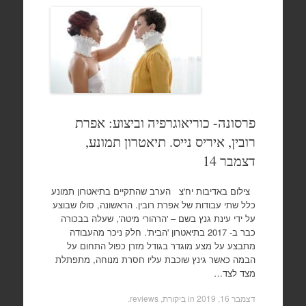
פרסונה- כוריאוגרפיה וביצוע: אפרת
רובין, איריס נייס. תיאטרון תמונע,
דצמבר 14
צילום באדיבות יח'צ הערב שהתקיים בתיאטרון תמונע
כלל שתי עבודות של אפרת רובין. הראשונה, סולו שבוצע
על ידי עינת גנץ בשם – 'הרהורי מיטה', שעלה בבכורה
כבר ב- 2017 בתיאטרון 'הבית'. חלק ניכר מהעבודה
מתבצע על מצע מוגדר בגודל מזרן כפול התחום על
הבמה כאשר גינץ שוכבת עליו חסרת מנוחה, מתפתלת
מצד לצד…
דצמבר 16, 2019
in
ביקורת, reviews
.