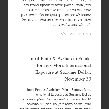
דלל, דצמבר 2011 צילום: גדי דגון אורה ברפמן לא
בכדי, המידע הראשון שרננה רז מספקת לצופיה בדף
הערב, הוא העובדה כי פס הקול מורכב משורה של
המנונים לאומיים ואכן, רף הסקרנות עלה פלאים. רעיון
מקורי, מעניין ובוודאי מאפשר כמה אמירות נוקבות על
לאום ולאומנות. אלא שמייד…
דצמבר 24, 2011
in כללי.
Inbal Pinto & Avshalom Polak-
Bombyx Mori. International
Exposure at Suzanne Dellal,
November 30
Inbal Pinto & Avshalom Polak- Bombyx Mori.
International Exposure at Suzanne Dellal,
November 30 ענבל פינטו ואבשלום פולק. 'בומביקס
מורי', 'חשיפה בינלאומית', סוזן דלל, 30 בנובמבר
צילום:גדי דגון אורה ברפמן בעבודות תיאטרון המחול