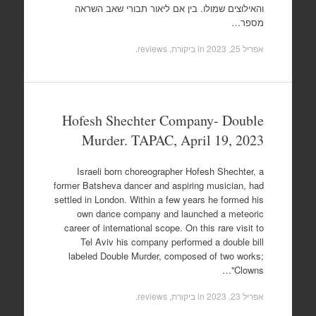
והאילוצים שמולו. בין אם ליאור תבורי שאב השראה
מספר…
אפריל 25, 2023
in
ביקורת, reviews
.
Hofesh Shechter Company- Double
Murder. TAPAC, April 19, 2023
Israeli born choreographer Hofesh Shechter, a
former Batsheva dancer and aspiring musician, had
settled in London. Within a few years he formed his
own dance company and launched a meteoric
career of international scope. On this rare visit to
Tel Aviv his company performed a double bill
labeled Double Murder, composed of two works;
'Clowns'…
אפריל 23, 2023
in
ביקורת, reviews
.