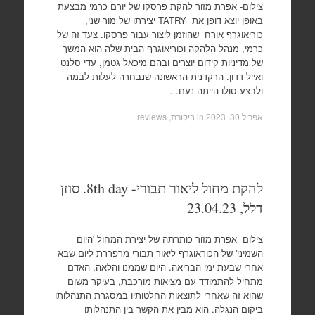
צילום- אפרת מזור להקת פרסקו של יורם כרמי מבצעת
באופן יוצא דופן את TATRY יצירתו של מור שני,
כוריאוגרף אורח שהוזמן ליצור עבור פרסקו. צעד זה של
כרמי, מנהל הלהקה וכוריאוגרף הבית שלה הוא המשך
של מדיניות קידום יוצרים ובהם מיכאל גטמן, עדי סלנט
ואייל דדון. הרקדנית הראשונה שנבחרה לעלות לבמה
ולבצע סולו הייתה נעם…
אפריל 30, 2023
in
ביקורת, reviews
.
להקת מחול ליאור תבורי- 8th day. סוזן
דלל, 23.04.23
צילום- אפרת מזור כותרתה של יצירת המחול 'היום
השמיני' של הכוראוגרף ליאור תבורי מרפררת ליום שבא
אחרי שבעת ימי הבריאה. היום שממנו והלאה, האדם
מתחיל להתמודד עם מציאות מורכבת, בעיקר משום
שהוא זה שאחרי לתוצאות החלטותיו במסגרת התנהלותו
ביקום הנגלה. הוא מבין את הקשר בין התנהלותו