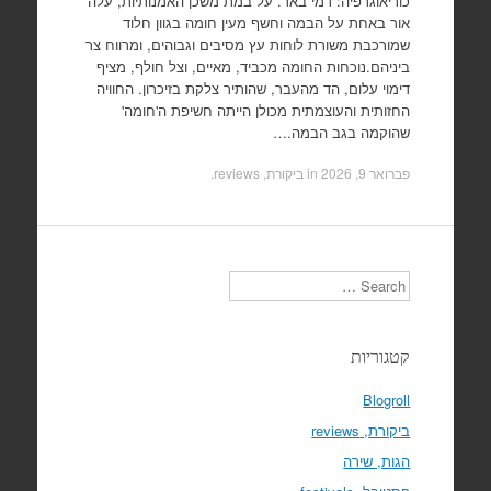
כוריאוגרפיה: רמי באר. על במת משכן האמנותיות, עלה
אור באחת על הבמה וחשף מעין חומה בגוון חלוד
שמורכבת משורת לוחות עץ מסיבים וגבוהים, ומרווח צר
ביניהם.נוכחות החומה מכביד, מאיים, וצל חולף, מציף
דימוי עלום, הד מהעבר, שהותיר צלקת בזיכרון. החוויה
החזותית והעוצמתית מכולן הייתה חשיפת ה'חומה'
שהוקמה בגב הבמה.…
פברואר 9, 2026
in
ביקורת, reviews
.
Search
קטגוריות
Blogroll
ביקורת, reviews
הגות, שירה