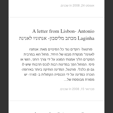
אוגוסט 24, 2008
in
שכנים
.
A letter from Lisbon- Antonio
Laginha מכתב מליסבון- אנתוניו לאגינה
פורטוגל- רוקדים נגד כל הסיכויים מאת: אנתוניו
לאגינה* מנקודת מבטו של היחיד, מחול הוא במרבית
המקרים הליך אמנותי המונע על ידי צורך רוחני, רגשי או
פיסי. המחול הפך במדינות רבות לנכס תרבותי שיש לו
גם פן כלכלי. פורטגל, המדינה הותיקה ביותר באירופה-
הוכרה כמדינה על ידי הכנסייה הקתולית ב- 1143- יש
מסורת מבוססת של…
פברואר 15, 2008
in
שכנים
.