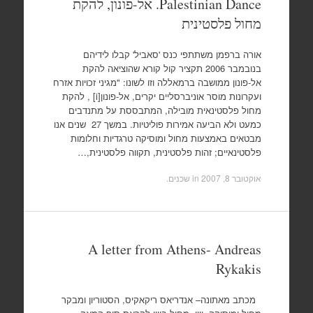
Palestinian Dance. אל-פונון, להקת
מחול פלסטינית
אורה ברפמן משתתפי כנס 'סאביל' קבלו לידיהם
בנובמבר 2006 תקציר קול קורא שהוציאה להקת
אל-פונון ממושבה ברמאללה וזו לשונו: "מגיני זכויות אזרח
ועקרונות מוסר אוניברסליים יקרים, אל-פונון[i] , להקת
מחול פלסטינאית מובילה, המתבססת על מתנדבים
כמעט ולא הביעה אמירות פוליטיות. במשך 27 שנים אנו
מבטאים באמצעות מחול ומוסיקה טרגדיות וחלומות
פלסטינאיים; זהות פלסטינית, תקווה פלסטינית,…
אוקטובר 8, 2007
in
שכנים
.
A letter from Athens- Andreas
Rykakis
מכתב מאתונה– אנדריאס ריקאקיס, הסטוריון ומבקר