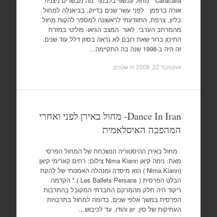
Caracalla מחול עכשווי בלבנון- מה מבשרים ניצניו?
אורה ברפמן לפני עשר שנים בדיוק, בביאנלה למחול
בליון, צרפת, התוודעתי לראשונה למספר להקות מחול
מהמרחב הערבי. לאור המצב הגיאו- פוליטי במזרח
התיכון ברור שאת רובם לא נראה בסוזן דלל עוד שנים.
זה היה ב-1998 שנה בה התקיימה…
אוקטובר 22, 2008
in
שכנים
.
Dance In Iran- מחול באירן לפני ואחרי
המהפכה האיסלאמית
מחול באירן ההיסטוריה הנשכחת של המחול הפרסי
מאת: נימה קיאן Nima Kiann צילום: רחים קארימי קיאן
(Nima Kiann ) הוא מיסדה ומנהלה האמנותי של להקת
הבלט הפרסית ( Les Ballets Persans ).* הקדמה
ריקוד היה חלק מהמרקם החברתי המקובל בהתרבות
הפרסית במשך אלפי שנים, בדומה למחול בתרבויות
העתיקות של סין, יוון והודו, עד לכיבוש…