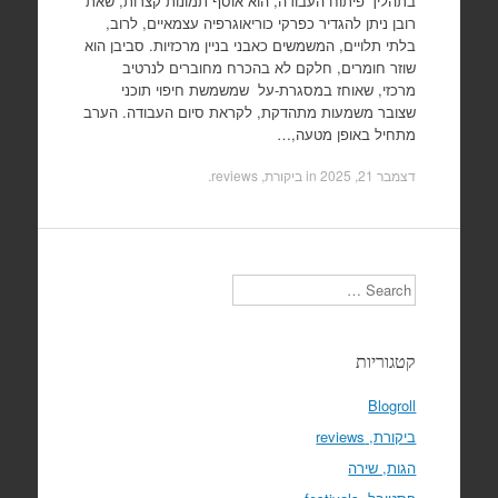
בתהליך פיתוח העבודה, הוא אוסף תמונות קצרות, שאת
רובן ניתן להגדיר כפרקי כוריאוגרפיה עצמאיים, לרוב,
בלתי תלויים, המשמשים כאבני בניין מרכזיות. סביבן הוא
שוזר חומרים, חלקם לא בהכרח מחוברים לנרטיב
מרכזי, שאוחז במסגרת-על שמשמשת חיפוי תוכני
שצובר משמעות מתהדקת, לקראת סיום העבודה. הערב
מתחיל באופן מטעה,…
דצמבר 21, 2025
in
ביקורת, reviews
.
Search
קטגוריות
Blogroll
ביקורת, reviews
הגות, שירה