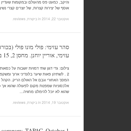
והיקב, כמעט פס מהעולם ובמקומות שעדיין ל
אוסף של יצירות קצרות, של יוצרים קצרי נשי
אוקטובר 22, 2014
in
ביקורת, reviews
.
סהר עזימי: פולי מונו פולי (בכו
עזימי, אוריין יוחנן. מחסן 2, 15 באוקטובר
צילום: גדי דגון שתי דמויות יושבות על כס
2 . לשתיהן פאות שיער בלונדיני ארוך ומשקפ
המסך האחורי וגבם אל האולם הריק. הקהל 
אלכסוניות שמפנות מקום לפעולה שהוא אך 
שהוא לא יוכל להימלט מחוויה…
אוקטובר 19, 2014
in
ביקורת, reviews
.
 company, TAPAC, October 1