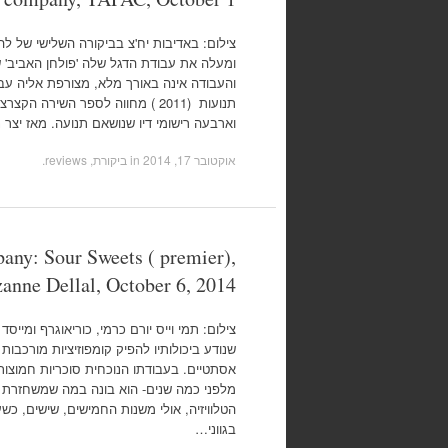
צילום: באדיבות יח'צ בביקורה השלישי של ל
ומעלה את עבודת הדגל שלה 'פולחן האביב' ש
והעבודה אינה באורך מלא, מצורפת אליה עבוד
תנועות (2011 ) מחווה לספר השירה 
וארבעה רישומי דיו שנושאם תנועה. מאז יצר נ
אוקטובר 17, 2014
in
ביקורת, reviews
.
ny: Sour Sweets ( premier),
anne Dellal, October 6, 2014
צילום: תמי וייס יורם כרמי, כוריאוגרף ומייסד
שנודע ביכולותיו להפיק קומפוזיציות מורכבות 
אסתטיים. בעבודתו הנוכחית סוכריות חמוצו
מלפני כמה שנים- הוא בונה במה שמשחזרת ח
הטלוויזיה, אולי משנות החמישים, שישים, כש
בגווני…