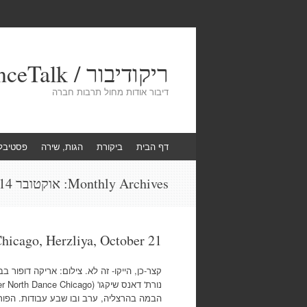
ריקודיבור / DanceTalk
דיבור אודות מחול תרבות חברה
Skip
דף הבית
ביקורת
הגות, שירה
פסטיבל
to
content
Monthly Archives:
אוקטובר 2014
hicago, Herzliya, October 21
קצר-כן, הייקו- זה לא. צילום: אריקה דופור ב
הבמה בהרצליה, ערב ובו שבע עבודות. הפור