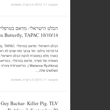
אוקטובר 11, 2014
in
ביקורת, reviews
.
 Butterfly, TAPAC 10/10/14
הבלט הישראלי- מדאם
10/10/14 צילום: יוסי צבקר מזה שנים ל
באורך מלא במסגרת להקת הבלט הישראלי. ו
האופרה של פוצ'יני, מדאם בטרפליי, בכוריאוג
(Marianna Ryzhkina ), כוריאוג
השלושים שלה,…
אוקטובר 11, 2014
in
ביקורת, reviews
.
 Guy Bachar- Killer Pig. TLV