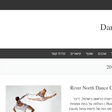
שכנים
שוטף
קישורים
יצירת קשר
River North Dance C
ביקורה הראשון בישראל, 'ריבר
נורת' דאנס שיקגו' (River North Dance Chicago ) העלתה על במת אמנויות
מט הזה של פיסות מחול מהגורן