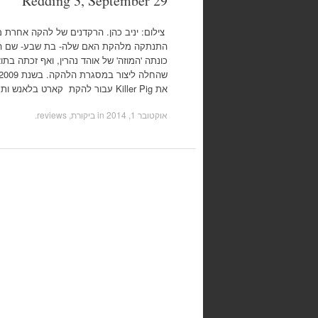
Redding 3, September 29
צילום: יניב כהן. הרקדנים של להקה אחרת מזו
התנתקה מלהקת האם שלה- בת שבע- שם היי
כונתה 'המוזה' של אוהד נהרין, ואף זכתה בתו
את Killer Pig עבור להקת קארט בלאנש ותחזקה…
אוקטובר 1, 2014
in
ביקורת, reviews
.