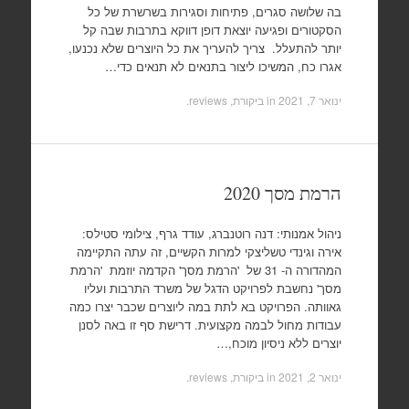
בה שלושה סגרים, פתיחות וסגירות בשרשרת של כל
הסקטורים ופגיעה יוצאת דופן דווקא בתרבות שבה קל
יותר להתעלל. צריך להעריך את כל היוצרים שלא נכנעו,
אגרו כח, המשיכו ליצור בתנאים לא תנאים כדי…
ינואר 7, 2021
in
ביקורת, reviews
.
הרמת מסך 2020
ניהול אמנותי: דנה רוטנברג, עודד גרף, צילומי סטילס:
אירה וגינדי טשליצקי למרות הקשיים, זה עתה התקיימה
המהדורה ה- 31 של 'הרמת מסך' הקדמה יוזמת 'הרמת
מסך' נחשבת לפרויקט הדגל של משרד התרבות ועליו
גאוותה. הפרויקט בא לתת במה ליוצרים שכבר יצרו כמה
עבודות מחול לבמה מקצועית. דרישת סף זו באה לסנן
יוצרים ללא ניסיון מוכח,…
ינואר 2, 2021
in
ביקורת, reviews
.