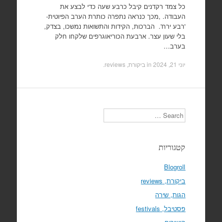
כל צמד רקדנים קיבל כרבע שעה כדי לבצע את
העבודה. ,מכך כנראה נתפרה כותרת הערב הפיוטית-
'רבע ירח'. הברכות, הקידות והתשואות נמשכו, בצדק,
בלי שעון עצר. ארבעת הכוריאוגרפים שלקחו חלק
בערב…
יוני 21, 2024
in
ביקורת, reviews
.
Search
קטגוריות
Blogroll
ביקורת, reviews
הגות, שירה
פסטיבל, festivals