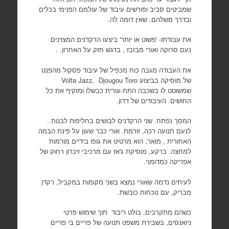
שמביטים סביב ופורשים עיבוד של עולמם הפנימי בכלים
ובדרך משלהם, שאין דומה לה.
את עבודתו- 'פשוט או יותר' ביצעו הרקדנים המצוינים
נעם סרוקה ואורי מבזבז , בדגש חזק על האחרון. .
את העבודה מגבה כוח מכפיל של עיבוד פסקול מהפנט
של מוסיקה בביצוע Volta Jazz, Djougou Toro
שמשוטט לו בשכבה התת-עורית כבשלו ומזקיף את כל
החושים. העיבודים של דדון.
המסך נפתח. שני הרקדנים לבושים בחליפות לבנות .
לנעם תנועה רכה, זורמת. אורי כבר שעון על פינת הבמה
האחורית , מואר, הוא מרטיט את גופו בידיים מורמות
למחצה. ברקע, מוסיקת ג'אז עם מרכיבי זיכרון רחוק של
אפריקה כמדומני.
לעיתים נדמה שאורי נמצא בשני מקומות במקביל, רקדן
מבריק, עם נוכחות כובשת.
כשהם מתקרבים, בולט ריבוד תוך שימוש פרטי
ניואנסים, בשבירת משפט תנועה של פריים בי פריים