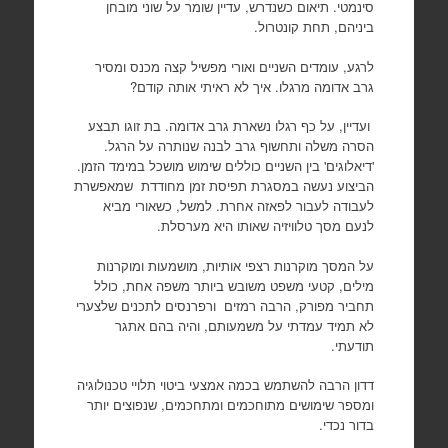
סינמטי. תיאום כשנדרש, עדיין שומר על שוני מובחן
ביניהם, תחת קונטרול.
לרגע, עומדים השניים ואורי מפשיל קצה מכנס ומסיר
גרב אדומה מרגלו. איך לא ראיתי אותה קודם?
ועדיין, על כף רגלו נשארת גרב אדומה. בת זוגו תבצע
הסרה משלה ותחשוף גרב לבנה שנותרה על הרגל.
'דיאלוגים' בין השניים כוללים שימוש מושכל במימד הזמן.
הביצוע נעשה במסגרת תפיסת זמן מחודדת שמאפשרת
לעבודה לעבור לפאזה אחרת. למשל, כשאורי מביא
לנעם מסך טלוויזיה שאותו היא מערסלת.
על המסך מוקרנות רצפי אותיות, מושמעות ומוקרנות
מילים, קטעי משפט משובש ביותר משפה אחת, כולל
תחביר מפורק, הרבה רמזים ורפרנסים לתכנים שלצערי
לא תמיד עמדתי על משמעותם, והיה בהם אתגר
תודעתי.
דדון הרבה להשתמש בכמה אמצעי ביטוי תלויי טכנולוגיה
ומספר שימושים מתוחכמים ומתחכמים, שנפוצים יותר
בדור נכדי.