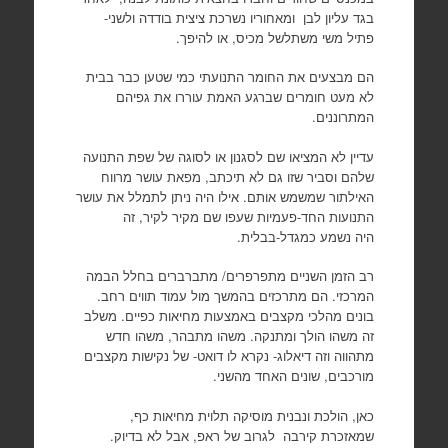
בגד עליון לבן ומאחוריו נשרכת ציצית בודדה ולשני-
פתיל משי משתלשל מכיס, או להיפך.
הם מבצעים את החומר התנועתי כמי שטען כבר בבית
לא מעט חומרים שברגע האמת עוררו את גפיהם
המתרוננים.
עדיין לא המציאו שם לסגנון או לסוגה של שפת התנועה
שלהם וסביר שזו גם לא תיכתב, מפאת עושר מרווח
האילתור שמשמש אותם. אילו היה ניתן לתמלל את עושר
התנועות החד-פעמיות שעפו שם מקיר לקיר, זה
היה נשמע כמגדל-בבלית.
רב הזמן השניים מתפרפרים/ מתברברים בחלל הבמה
המרכזי. הם מתרכזים בהמשך מול עמוד תווים רחב.
בונים מהלכי מקצבים באמצעות מחיאות כפיים. משלב
זה משהו הולך ומתנקה. משהו מתבהר, משהו חדש
מתהווה וזה דיאלוג- נקרא לו דואט- של נקישות מקצבים
מורכבים, שונים האחד מהשני.
כאן, הולכת ונבנית מוסיקה תלוית מחיאות כף,
שמאזכרת קירבה לגרוב של ראפ, אבל לא בדיוק.