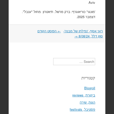
Aviv
'מונגר' כוריאוגרף: ברק מרשל. תיאטרון מחול "ענבל".
דצמבר 2025.
Post
רועי אסף- 'נפילתו של מבנה'-
←
הפוסט הקודם
סוזן דלל, 8/08/24
navigation
→
Search
קטגוריות
Blogroll
ביקורת, reviews
הגות, שירה
פסטיבל, festivals