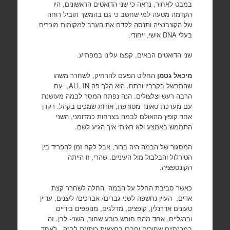
במבט לאחור, נראה כי שני הדואטים הראשונים, היו
הקדמה מטעה למי שחשב כי גם בהמשך תוביל רוחה
של הקונבנציה ותנסה לקדם את הערב למקומות מוכרים
בעלי DNA אישי, ייחודי.
שני הדואטים הבאים, קפצו עלינו במפתיע.
מיכאל גטמן
החליט הפעם להרחיק, לשחרר משהו
שהתבשל בקרביו ורתח. הוא הלך פה ALL IN, עם
הרבה רעש וצלצולים. הנה נפתח המסך לבמה מעושנת
עם מערכת סאונד מטורפת, אורות שמכים בקהל. רקדן
אחד קופץ מהאולם לבמה בצרחות כמדומני, השני
התממש באמצע ולא ראיתי איך הגיע לשם.
המסגור של הבמה היה ברור, אבל לקח זמן להפריד בין
הטירלול והבלבול מול העיניים. שהרי, זו הייתה
הקונספציה.
כאשר סביבת החלל על הבמה החלה לשחרר קצת
אדים, העיין נחשפה לשני גברים/ אברכים/ ליצנים, עדיין
טעונים אדרנלין, קופצים, מדלגים, מנופפים בידיים
וברגליים, אחד מהם חובש כובע שחור, השני- לבן. זה
במכנסיים שחורים וחברו בחצאית כותונת לבנה, לאחד