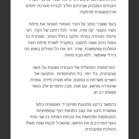
הגבהים המובהק שביניהם הוליך לבניית מערכת יחסים
ארכיטקטונית מרתקת.
בעוד ששניר כותב על הקיר האחורי השחור את מילות
השיר הקנוני- 'קה סרה, סרה' לכל רוחבו של הקיר, רוני
פייגלר הטרודה במילוי חלקה בחלל הנותר, מאתרת כל
טעות כתיב ואצה לתקנה. במקביל לשורת מילות השיר
ההולכת ומתמשכת, שרה רוני את כל המילים באופן הכי
ניירלי שאפשר, ללא מבע מיותר.
הפרספציה המחולית של העבודה נשענת על גישה
קונקרטית. בלי ייפוי, בלי התנחמדות. -התנועה של
השניים משרתת נו נונסנס, אלא מטרה פיזית, גופנית,
שהוגדרה מראש. עם זאת, מבין התפרים זולג הומור
מאופק רב-חן.
בהמשך ברקע מתנגנת מוזיקה די מונוטונית בלופ
שמשרת היטב את קצב התהוות רצף קומפוזיציות
המבוססות ומדגישות את נוכחות המתח בין שני נפחי
הגוף המרכיבים את הדואט, שהשכיל לבנות שפה משלו
ההולכת ומתבהרת.