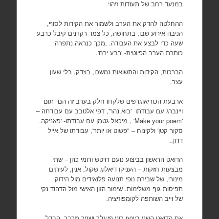
במנעד רחב של תעודות זיהוי.
ההחלטה להדק את הערב ולשמור את הקידות לסוף,
הניבה אירוע שבו, בתחושה, כל צמד רקדנים קיבל כרבע
שעה כדי לבצע את העבודה. ,מכך כנראה נתפרה
כותרת הערב הפיוטית- 'רבע ירח'.
הברכות, הקידות והתשואות נמשכו, בצדק, בלי שעון
עצר.
ארבעת הכוריאוגרפים שלקחו חלק בערב זה הם- תום
ויינברג עם עבודתו 'בוא נהר', דפי אלטבב עם עבודתה –
'Make your poem' , מיכאל גטמן עם עבודתו- 'פאניקה.
סקור קטן' ולקינוח – "פשוט או יותר', עבודתו של אייל
דדון..
הדואט הראשון בביצוע נועם דויטש ורומי כהן – שתי
מבצעות חזקות – העניקו דיאלוג שקול, אנין, לעיתים
מינורי, של שבירת נופי תנועה פלואידים מול הידוק
תפיסות גוף משלימות. שימור הזון האישי מול הדהוד נקי
של וייב השותפה לקומפוזיציה.
את הדואט השני ביצעו רוני פייגלר ושניר מרבך. הבדל