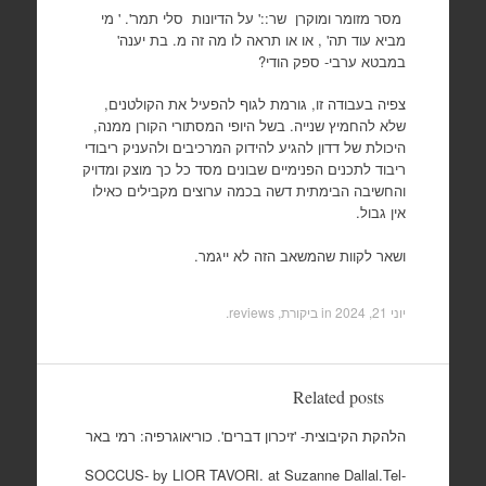
מסר מזומר ומוקרן שר::' על הדיונות סלי תמר'. ' מי
מביא עוד תה' , או או תראה לו מה זה מ. בת יענה'
במבטא ערבי- ספק הודי?
צפיה בעבודה זו, גורמת לגוף להפעיל את הקולטנים,
שלא להחמיץ שנייה. בשל היופי המסתורי הקורן ממנה,
היכולת של דדון להגיע להידוק המרכיבים ולהעניק ריבודי
ריבוד לתכנים הפנימיים שבונים מסד כל כך מוצק ומדויק
והחשיבה הבימתית דשה בכמה ערוצים מקבילים כאילו
אין גבול.
ושאר לקוות שהמשאב הזה לא ייגמר.
יוני 21, 2024
in
ביקורת, reviews
.
Related posts
הלהקת הקיבוצית- 'זיכרון דברים'. כוריאוגרפיה: רמי באר
SOCCUS- by LIOR TAVORI. at Suzanne Dallal.Tel-