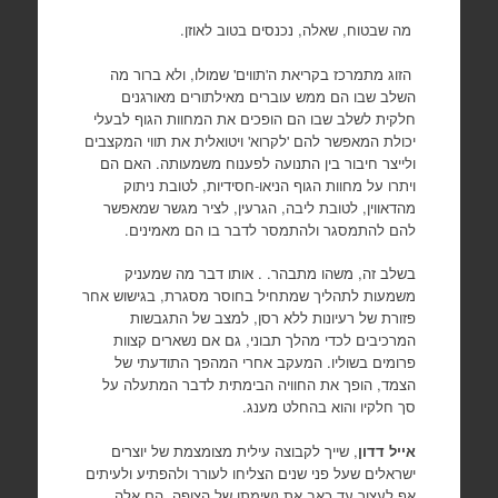
מה שבטוח, שאלה, נכנסים בטוב לאוזן.
הזוג מתמרכז בקריאת ה'תווים' שמולו, ולא ברור מה
השלב שבו הם ממש עוברים מאילתורים מאורגנים
חלקית לשלב שבו הם הופכים את המחוות הגוף לבעלי
יכולת המאפשר להם 'לקרוא' ויטואלית את תווי המקצבים
ולייצר חיבור בין התנועה לפענוח משמעותה. האם הם
ויתרו על מחוות הגוף הניאו-חסידיות, לטובת ניתוק
מהדאווין, לטובת ליבה, הגרעין, לציר מגשר שמאפשר
להם להתמסגר ולהתמסר לדבר בו הם מאמינים.
בשלב זה, משהו מתבהר. . אותו דבר מה שמעניק
משמעות לתהליך שמתחיל בחוסר מסגרת, בגישוש אחר
פזורת של רעיונות ללא רסן, למצב של התגבשות
המרכיבים לכדי מהלך תבוני, גם אם נשארים קצוות
פרומים בשוליו. המעקב אחרי המהפך התודעתי של
הצמד, הופך את החוויה הבימתית לדבר המתעלה על
סך חלקיו והוא בהחלט מענג.
אייל דדון
, שייך לקבוצה עילית מצומצמת של יוצרים
ישראלים שעל פני שנים הצליחו לעורר ולהפתיע ולעיתים
אף לעצור עד כאב את נשימתו של הצופה. הם אלה