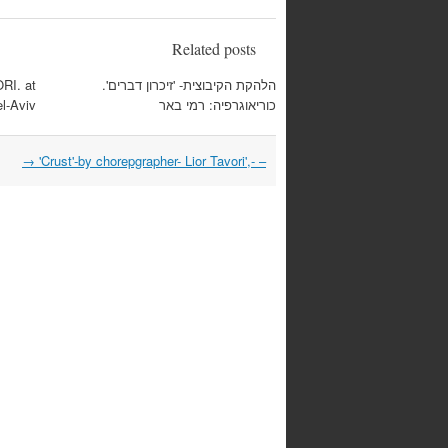
Related posts
הלהקת הקיבוצית- 'זיכרון דברים'.
RI. at
כוריאוגרפיה: רמי באר
l-Aviv
→
Post
– -,'Crust'-by chorepgrapher- Lior Tavori'
navigation