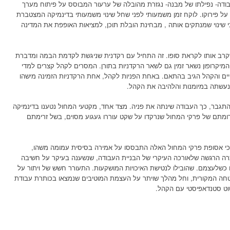
ודה- נפילתו של מבנה- נגזרת מהובלה של ערעור המבוסס על פיתוח מערך
ן, על פירוקו. לוקח זמן משמעותי לפני שחל שינוי משמעותי בדינמיקה המצטברת
י שינוי שמנתקים אותה , מבחינת הובלת תוכן, למציאות האופפת את המדינה
קרב אותו לקראת סופו. זה התחיל עם רקדנית שניגשת לקדמת הבמה ומדברת
מיקרופון נשאר זמין גם לשאר הרקדניות בתורן. המסרים לקהל קצרים למדי
יים והקהל הגיב בהתאם. באחת הפניות לקהל, אחת הרקדניות הזמינה מישהו
עשתה במיומנות והלהיבה את הקהל.
תגבר, כך העבודה שינתה את פניה. מצד אחד, מקטעי המחול נטענו בדינמיקה
רומתם של פרקי המחול שנרקדו על שקט עוררו געגוע מסוים, בשל זרימתם
כי אסופת פרקי המחול האלה התבססו על אמירה בסיסית עמומה משהו,
רה הרגשה שלאורכה העיקרי של הבניית העבודה, שנשענה בעיקר על חשיבה
ם כשלעצמם. שהובילו לנטישת האיכויות המושקעות. התעורר חשש של ויתור על
חה המקורית, וחל מהלך שויתר על העצמת המוטיבים שנמצאו בכותרת עבודת
וט סטנדאפיסטי עם הקהל.