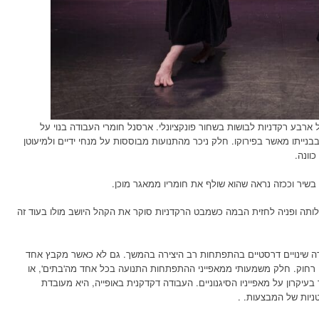
ארבע רקדניות לבושות בשחור פונקציונלי. ארסנל חומרי העבודה בנוי על
נייתו מאשר בפירוקו. חלק ניכר מהתנועות מבוססות על מנחי ידיים ולמיעוטן
וונה.
בשיר וככזה נראה שהוא שולף את חומריו ממאגר מוכן.
לותה ופניה לחזית הבמה כשמבט הרקדניות סוקר את הקהל היושב מולו בעוד זה
לידה שינויים דרסטיים בהתפתחות רב היצירה בהמשך. גם לא כאשר מקבץ אחד
ידן רחוק. חלק משמעותי ממאפייני ההתפתחות התנועה בכל אחד מה'בתים', או
בעיקרון על מאפייניו הסיגנוניים. העבודה דקדקנית באופייה, היא מעובדת
ניות של המבצעות. .