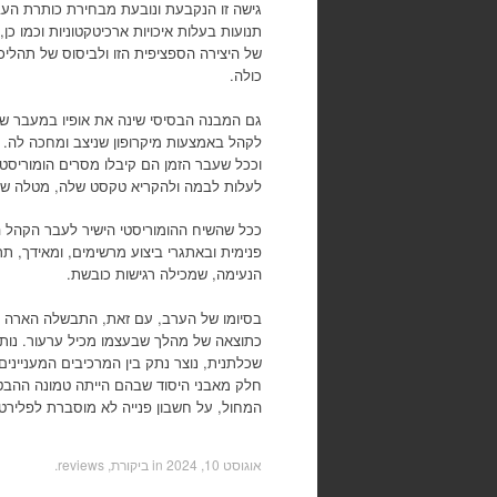
גישה זו הנקבעת ונובעת מבחירת כותרת העב
תנועות בעלות איכויות ארכיטקטוניות וכמו כ
של היצירה הספציפית הזו ולביסוס של תהליכ
כולה.
גם המבנה הבסיסי שינה את אופיו במעבר ש
לקהל באמצעות מיקרופון שניצב ומחכה לה. ה
וככל שעבר הזמן הם קיבלו מסרים הומוריסט
לעלות לבמה ולהקריא טקסט שלה, מטלה שנ
ככל שהשיח ההומוריסטי הישיר לעבר הקהל ה
פנימית ובאתגרי ביצוע מרשימים, ומאידך, ת
הנעימה, שמכילה רגישות כובשת.
בסיומו של הערב, עם זאת, התבשלה הארה 
כתוצאה של מהלך שבעצמו מכיל ערעור. נות
שכלתנית, נוצר נתק בין המרכיבים המענייני
חלק מאבני היסוד שבהם הייתה טמונה ההבט
המחול, על חשבון פנייה לא מוסברת לפלירט
אוגוסט 10, 2024
in
ביקורת, reviews
.