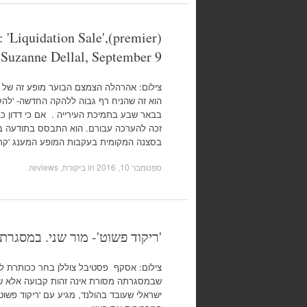
Liquidation Sale',(premier)
Suzanne Dellal, September 9
צילום: אהרהלה הצמצם הבוער מופע זה של שיצ
הוא זה שהניח רף גבוה ללהקה החדשה- 'להק
בבאר שבע בתמיכת העירייה . אם כי דדון 
זכה להערכה עבורם. הוא התבסס בתודעה במ
בסצנה המקומית בעקבות המופע המענג 'קר
ספטמבר 10, 2016
in
ביקורת, reviews
.
'ריקוד פשוט'- מור שני. במסגרת פסט
שבמסגרתה מסורת אינה זהות קבועה אלא שוק 
ישראלי שעובד בהולנד, מגיע עם 'ריקוד פשו