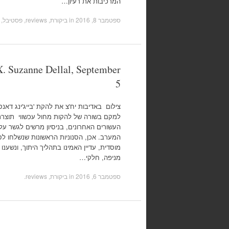
המרכיבות את רעיון…
ספטמבר 8, 2016
in
ביקורת, reviews
,
פסטיבל, festivals
. Suzanne Dellal, September
5
למקם בשורה של להקות מחול עכשווי תוצרת 
העשורים האחרונים, בניסיון מרשים לגשר על 
המערב. אכן, הסנוניות הראשונות שנשלחו לסי
מוסדית, עדיין האמינו בתהליך היתוך, ונשענ
מניפה, חלקי…
ספטמבר 6, 2016
in
ביקורת, reviews
.