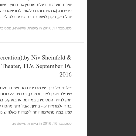
יוצרת מוערכת ובעלת מוניטין גם בחוץ- נעשתה
פרייבורג (גרמניה) ומרכז לאומי לכוריאוגרפי
יובל פיק, רקדן לשעבר בבת שבע ובלט ליון .
ספטמבר 17, 2016
in
ביקורת, reviews
,
פסטיבל, tivals
creation),by Niv Sheinfeld &
Theater, TLV, September 16,
2016
צילום: גיל רייך יש מרכיבים מפתיעים כמעט ב
שינפלד ואורן לאור, וכמו כן, בבסיס העבודו
חזק להוויה המקומית, במרומז, או בזעקה, במ
בחרו -למראית עין- בחיוך. אבל חיוך מהסוג
שאין במה מתאימה יותר לעבודות כאלה שע
ספטמבר 16, 2016
in
ביקורת, reviews
.