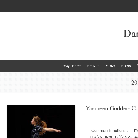
שכנים
שוטף
קישורים
יצירת קשר
Yasmeen Godder- C
צילום: גדי דגון, תמר לם את עבודתה החדשה – , Common Emotions
טיבל צוללן. ההפקה של גודר-