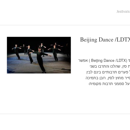
.
Beijing Dance /LDTX
צילום באדיבות יח'צ את להקת 'בייג'ינג דאנס' (Beijing Dance /LDTX ) אפשר
סין, שהלכו והתרבו בשני
פערים תרבותיים בינם לבין
יר מחוץ לסין, רובן בתמיכה
ו על סממני תרבות מקומית-