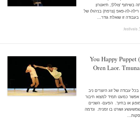
 בשיתוף 'צוללן', תיאטרון
ה רילה-לה-פאפ (צרפת) בניהולו של
 בעבודה זו שואלת גודר…
fes
.
You Happy Puppet (
Oren Laor. Tmuna 
כל עבודה של זוג היוצרים ניב
ת אפשר כמעט תמיד למצוא חיבור
ופגן או בחיוך. הפעם- השניים
 שמשעשע ושורט בו זמנית. ונדמה
וסקות…