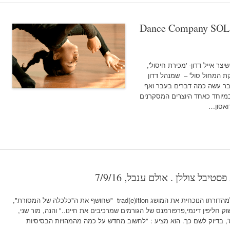
Dance Company SOL: '
ר אייל דדון- 'מכירת חיסול',
ת המחול סול' – שמנהל דדון
כבר עשה כמה דברים בעבר ואף
יוחד כאחד היוצרים המסקרנים
ואסון…
יבל צוללן . אולם ענבל, 7/9/16
צילום: אסקף פסטיבל צוללן בחר ככותרת למהדורתו הנוכחית את המושג trad(e)ition "שחושף את ה"כלכלה של המסורת",
חליפין דינמי,פרפורמנס של הגורמים שמרכיבים את חיינו.." והנה, מור שני,
ט', בדיוק לשם כך. הוא מציע : "לחשוב מחדש על כמה מהמהויות הבסיסיות