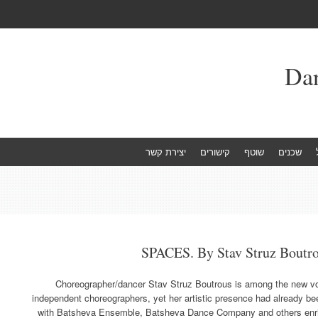
שכנים
שוטף
קישורים
יצירת קשר
SPACES. By Stav Struz Boutrou
Choreographer/dancer Stav Struz Boutrous is among the new voices within th
independent choreographers, yet her artistic presence had already bee
with Batsheva Ensemble, Batsheva Dance Company and others enric