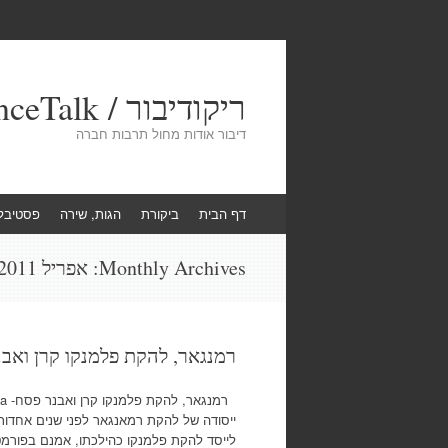
ריקודיבור / DanceTalk
דיבור אודות מחול תרבות חברה
Skip
דף הבית
ביקורת
הגות, שירה
פסטיבל
to
content
Monthly Archives:
אפריל 2011
רמנגאר, להקת פלמנקו קרן ואבנר פסח- Mi Alborada , סוזן ד
ייסודה של להקת רמאנגאר לפני שנים אחדות 
לייסד להקת פלמנקו כהילכתו, אמנם בפורמט