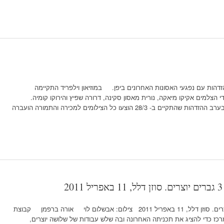
זדהות עם נפגעי האסונות האחרונים ביפן. במוזיאון וילפריד התקיימה
 הצלמים אקיקו מיאקה, נורית מאסון סקינה, דרורה שפיץ והירוקו קומיה.
ברובם מככב רקדן הבוטו אטצושי טקנואוצ'י. בערב ההזדהות שהתקיים ב- 28/3 הוצעו כל הצילומים למכירה והתמורה הועברה
קמע, קבוצת מחול עכשווי בנגב. 3 גברים יוצרים. סוזן דלל, 11 באפריל 2011 צילום: אבשלום לוי אורה ברפמן קבוצת
 כדי להציג את תכניתה האחרונה ובה שלש עבודות של שלושה יוצרים,