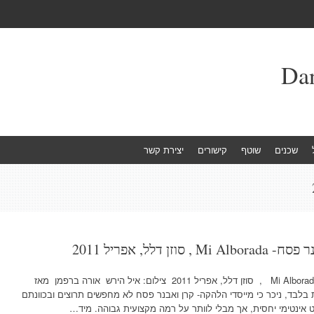
שכנים
שוטף
קישורים
יצירת קשר
לל, אפריל 2011
רמנגאר, להקת פלמנקו קרן ואבנר פסח- Mi Alborada , סוזן דלל, אפריל 2011 צילום: איל הירש אורה ברפמן מאז
בלבד, ניכר כי מייסדי הלהקה- קרן ואבנר פסח לא מחפשים תרוצים ובכוונתם
 אינטימי יחסית, אך מבלי לוותר על רמה מקצועית גבוהה. מיד…