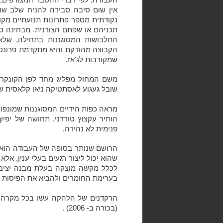
אין שום סיבה סבירה להניח שלב שוא
נקודתית מספר פתרונות תנועתיים מקו
תכניהם או שפתם הצורנית. מבחינה סי
התלבושות המסוגננות בתחילה, שלא
הקבוצה מהודקת והיא מתקדמת פרונטלי
שמקורבות לג'אז.
משם המחול מפליג מחד לפן הקונקרט
שובל געגוע לאסתטיקה ניאו קלאסית שמ
מראה כפות הידיים המסוגננות שמונפות
הותיר עקצוץ טורדני. תחושה של יפיו
פנימית לא נהירה.
הרושם שנותר בסופה של העבודה הוא ש
שהוא יכול ליצור רגעים בעלי ענין, א
לכלל מקשה מוצקה בעלת מבנה יציב,
בערימת החומרים ולהביא את הפיסות ל
הרקדנים של הלהקה עשו בכל מקרה עב
(בכורה ב- 2006) .