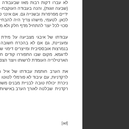
לא עברו דקות רבות מאז שבעבודה ה
(שבעה זוגות), והנה בעבודה העוקבת- 
ידיים מפרפרות ובשנייה גם. אם אינני 
לכאן. לטעמי, מישהו צריך היה להבחי
סכוי לכל יוצר להתחיל מדף חלק ולא מל
עבודתו של איבגי מצביעה על מידת 
ומעניינת, גם אם לא בהכרח חשובה
בנמרצות אובססיבית ומייצרים דימוי 
לדוגמא. מקום שבו התפוררו קודים ח
הארטילריה העומדת לרשותו ויוצר הצפ
את הערב חותמת עבודתו של איל נחו
לרקדניות, עם עיבוד לא פורמלי לטוט
ניכרת יכולת טובה לבניית מבנים משתני
רקדנית
שבלטה לאורך הערב באישיות
[ad]