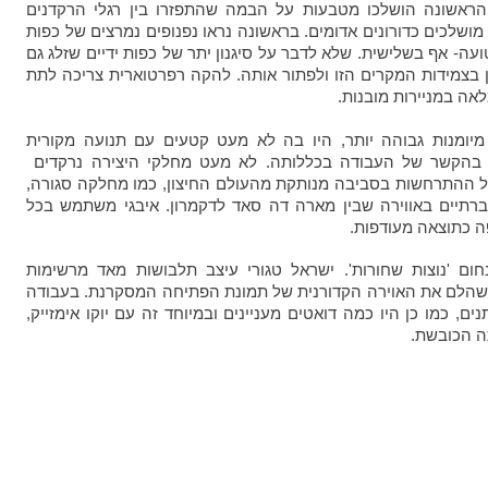
ראשונה הושלכו מטבעות על הבמה שהתפזרו בין רגלי הרקדנים
מושלכים כדורונים אדומים. בראשונה נראו נפנופים נמרצים של כפות
טועה- אף בשלישית. שלא לדבר על סיגנון יתר של כפות ידיים שזלג גם
ן בצמידות המקרים הזו ולפתור אותה. להקה רפרטוארית צריכה לתת
אה במניירות מובנות.
מיומנות גבוהה יותר, היו בה לא מעט קטעים עם תנועה מקורית
 בהקשר של העבודה בכללותה. לא מעט מחלקי היצירה נרקדים
של ההתרחשות בסביבה מנותקת מהעולם החיצון, כמו מחלקה סגורה,
ברתיים באווירה שבין מארה דה סאד לדקמרון. איבגי משתמש בכל
ה כתוצאה מעודפות.
ם 'נוצות שחורות'. ישראל טגורי עיצב תלבושות מאד מרשימות
ו שהלם את האוירה הקדורנית של תמונת הפתיחה המסקרנת. בעבודה
ם, כמו כן היו כמה דואטים מעניינים ובמיוחד זה עם יוקו אימזייק,
ה הכובשת.