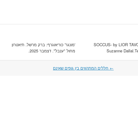
SOCCUS- by LIOR TAVO
'מונגר' כוריאוגרף: ברק מרשל. תיאטרון
Suzanne Dallal.Te
מחול "ענבל". דצמבר 2025.
←
חללים המתהווים בין גופים שאינם