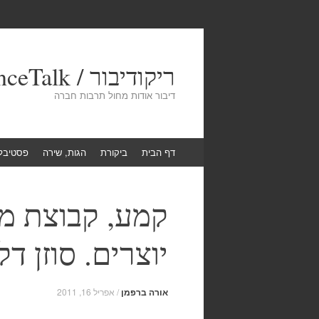
ריקודיבור / DanceTalk
דיבור אודות מחול תרבות חברה
Skip
דף הבית
ביקורת
הגות, שירה
פסטיבל
to
content
יוצרים. סוזן דלל, 11 באפריל
אורה ברפמן
/
אפריל 16, 2011