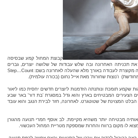
קבוצת המחול קמע שבסיסה
את תכניתה האחרונה ובה שלש עבודות של שלושה יוצרים, גברים
רסה מקוצרת לעבודה באורך מלא שהעלה לאחרונה בשם:
Step…Count
 מחודשת)
ו'נוצות שחורות' מאת אייל נחום (בכורה עולמית).
ות שקמע תומכת ונותנתה הזדמנות ליוצרים חדשים יחסית כמו ליאור
ם הצעירים המבטיחים בארץ והוא גדל במסגרת 'בת דור' באר שבע
הבלט המצוינת של שטוטגרט. לאחרונה, חזר לבירת הנגב והוא עובד
סאותיה מבטיחה יותר משהיא מקיימת. לב אוסף חמרי תנועה מהגורן
למצוא לו מקום ברווח והחרות שמספקת מטריית המחול העכשווי.
באה כביכול לבדוק את ערכן של התנועות והאם אפשר לכמת תנועה.