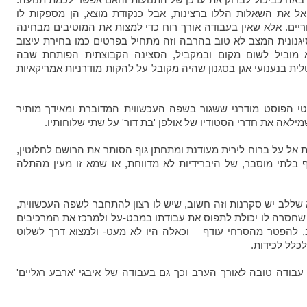
ל את השאלות הללו ברצינות, אבל כנקודת מוצא, הן מספקות לו
ריים. אלא שאין בעבודה אורך רוח כדי למצות את המוטיבים מבחינה
גנונית המצב לא טוב בהרבה וזה מתחיל בפרטים כמו בחירת עיצוב
 מוביל לשום מקום ובמקביל, הסצינה הקבוצתית הפותחת שבה
ת בנענועי אגן בסגנון שהיה מקובל על להקות מודרניות אמריקאיות
י הפוסט מודרני ששגור בשפה העכשווית המדוברת ומאידך מותיר
ילאה את חדרי הסטודיו של אולפן 'בת דור' על שתי שלוחותיו.
 אל על ברוח לירית מעודנת ומתחתן גוף הסותר את הרושם לחלוטין,
ף בלתי מוסבר, של היברידיות לא מדווחת, או שמא זו מעין מהתלה
ללב יש סקרנות וזה חשוב, שיש לו רצון להתחבר לשפה העכשווית,
לא שחסרה לו יכולת לתפוס את עבודתו במבט-על ולמרכז את המרכיבים
 להפטר מהסרחי עודף – וכאלה היו לא מעט- ולמצוא דרך לשלוט
כלל לכידות.
ודה טובה לאורך הערב וכך גם בעבודה של איבגי 'ארבע רגליים'