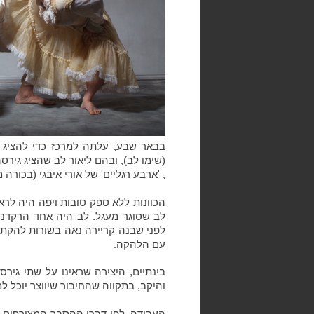
בבאר שבע, עלתה למרכז כדי להציג 
(שימו לב), ובהם ליאור לב שהציג גי
, 'ארבע רגליים' של אורי איבגי (בכורה
הכוונות ללא ספק טובות ויפה היה לרא
לב שסוגר מעגל. לב היה אחד הרקדני
לפני שבנה קריירה נאה בשורות להקת 
עם הלהקה.
בינתיים, היצירה שראינו על שתי גיר
והיקב, בתקווה שהחיבור שיווצר יוכל 
העבודה, לפי דברי ההסבר המצורפים, 