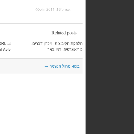
אפריל 16, 2011
in כללי.
Related posts
הלהקת הקיבוצית- 'זיכרון דברים'.
RI. at
כוריאוגרפיה: רמי באר
l-Aviv
Post
בוטו- מחול הנשמה
→
navigation