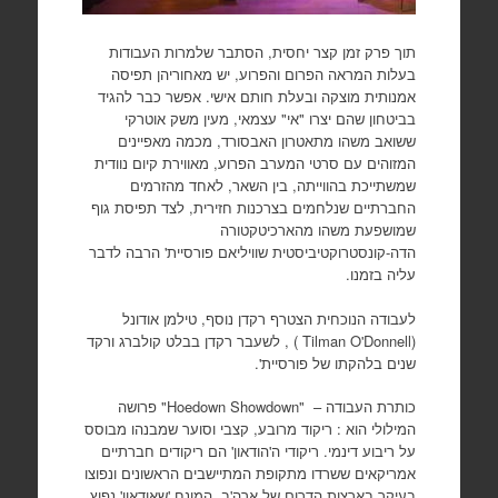
תוך פרק זמן קצר יחסית, הסתבר שלמרות העבודות
בעלות המראה הפרום והפרוע, יש מאחוריהן תפיסה
אמנותית מוצקה ובעלת חותם אישי. אפשר כבר להגיד
בביטחון שהם יצרו "אי" עצמאי, מעין משק אוטרקי
ששואב משהו מתאטרון האבסורד, מכמה מאפיינים
המזוהים עם סרטי המערב הפרוע, מאווירת קיום נוודית
שמשתייכת בהווייתה, בין השאר, לאחד מהזרמים
החברתיים שנלחמים בצרכנות חזירית, לצד תפיסת גוף
שמושפעת משהו מהארכיטקטורה
הדה-קונסטרוקטיביסטית שוויליאם פורסיית' הרבה לדבר
עליה בזמנו.
לעבודה הנוכחית הצטרף רקדן נוסף, טילמן אודונל
(Tilman O'Donnell ) , לשעבר רקדן בבלט קולברג ורקד
שנים בלהקתו של פורסיית'.
כותרת העבודה – "Hoedown Showdown" פרושה
המילולי הוא : ריקוד מרובע, קצבי וסוער שמבנהו מבוסס
על ריבוע דינמי. ריקודי ה'הודאון' הם ריקודים חברתיים
אמריקאים ששרדו מתקופת המתיישבים הראשונים ונפוצו
בעיקר בארצות הדרום של ארה'ב. המונח 'שאודאון' נפוץ