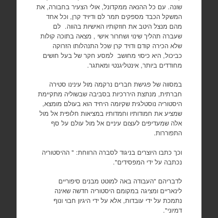
שונה. עם כל ההנאה ממקדונל, אולי הצעיר בחבורה, את
המשקל הכבד מספקים תמר לם ודיויד קרן, וכל אחד
מהם מנצל היטב את חוזקותיו האישיות בהווה. לם
שעברה תהליך שינוי ושחרור אישי , מצאה בתוכה קולות
שלא הכירה קודם ודויד קרן שכל התנהלותו הזרוקה
כביכול, היא כיסוי מחושב למסע חקר של בעל חושים
מחודדים ביותר, אינטליגנטי ומאתגר.
במסווה של פגישת חברים נרקמה מול עינינו סטירה
חברתית, מנתצת היררכיות בסביבה שבשוליה מתקיימת
היסטוריה נוסטלגית שקיומה היחיד הוא בעולם מומצא,
שמציע את חמודותיו וחמדותיו במציאות חלופית אל מול
אלה שמעדיפים לעצום עיניים אל מול עולם על סף
התפוררות.
וכך כתבו היוצרים בניגוד לסברה הרווחת: " ההיסטוריה
נכתבה על ידי המפסידים".
לדבריהם "העבודה באה למוטט מבנים סיפוריים
לינאריים ומציגה במקומם היסטוריה חדשה שאינה
נתמכת על ידי עובדות, אלא על ידי היגיון חבוי ונוף
דמיוני".