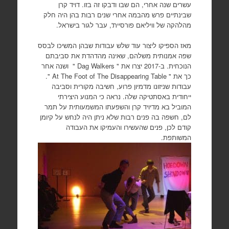
עשרים שנה אחרי, הם שבו ודבקו זה בזו. דויד קרן
שבינתיים פרש מהבמה אחרי שנים רבות בהן היה חלק
מהלהקה של וויליאם פורסיית', עבר לגור בישראל.
מאז הספיקו ליצור עוד שלש עבודות שבהן המשיכו לבסס
שפה אמנותית משלהם, שאינה מהדהדת את סביבתם
הנוכחית. ב-2017 יצרו את " Dag Walkers " ושנה אחר
כך את " At The Foot of The Disappearing Table ".
עבודות שניזונו מדמיון פרוע, חשיבה מקורית וסביבה
ייחודית באסתטיקה שלה. נראה כי המנוע היצירתי
המוביל בא מדיויד קרן והשפעתו המשמעותית על תמר
לם, חשפה בה פנים רבות שלא ניתן היה לנחש על קיומן
קודם לכן, פנים שהעשירו והעמיקו את העבודה
המשותפת.