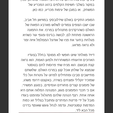
במקור בשלבי חשיפת הקלפים ברגע המכריע של
המשחק, או במובן של עימות מכריע, כמו כאן.
המופע התקיים באולם שידלובסקי במוזיאון תל אביב,
שבו ישבו הצופים צמודים לשלוש מארבע הפאות של
האולם כשהרקדנים מתנהלים במרכז. את התמונה
הראשונה פותחת לם, לבושה בג'ינס ומגפי עור כשהיא
מגלחת בתער את פניו של אודונל הממלמל איזה זמר
ולא נראה מודאג.
דיויד מאלתר שיוט חופשי לא ממוקד בחלל בצעדיו
הארוכים וזרועותיו המשוחררות ולמען האמת, הוא נראה
קצת מבושם. הוא מניח שתי פרוסות לחם בטוסטר
שנמצא על שולחן אוכל קטן במרכז האולם. שלושתם
מתיישבים סביבו ומתחילים לפרוט על גיטרות ועל כלי
שמזכיר יוקלילי ופוצחים בשירה, באקצנט דרומי משהו,
של פזמונים קצרים מחורזים ועסיסיים, בסגנון חמשירי.
אם כי תכניי הפזמונים מגוון, המנגינה המלווה אותם היא
אותה אחת. רצף הנגינה שלהם מתגלגל ומהפנט בעודו
מובל על ידי פריטת המיתרים ומתובל בצלילי זוג כפות
המדמות קסטנייטות, ונדמה לנחל גועש שאוסף בדרכו
מכל הבא ליד.