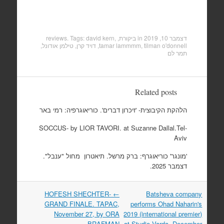
דצמבר 10, 2019
in
ביקורת, reviews
,
david kern
. Tags:
tilman o'donnell
,
tamar lammmm
,
דויד קרן
,
טילמן אודונל
,
תמר לם
Related posts
הלהקת הקיבוצית- 'זיכרון דברים'. כוריאוגרפיה: רמי באר
SOCCUS- by LIOR TAVORI. at Suzanne Dallal.Tel-
Aviv
'מונגר' כוריאוגרף: ברק מרשל. תיאטרון מחול "ענבל".
דצמבר 2025.
HOFESH SHECHTER-
←
Batsheva company
Post
GRAND FINALE. TAPAC,
performs Ohad Naharin's
navigation
November 27, by ORA
2019 (international premier)
BRAFMAN
at Studio Varda, December