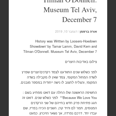
Museum Tel Aviv,
December 7
אורה ברפמן
/
דצמבר 10, 2019
History was Written by Loosers-Hoedown
Showdown' by Tamar Lamm, David Kern and
Tilman O'Donnell. Museum Tel Aviv, December 7
צילום באדיבות היוצרים
לפני כשלוש שנים התוודענו לצמד רקדנים/יוצרים שפרץ
לשדה המחול המקומי, צמד שאין לו מקבילה בשדה
המקומי, והצליח לחצוב לו נישה ייחודית במספר מובנים.
החשיפה הראשונה שלו החלה עם דואט מפתיע בשם :
Because We Love You"" לפני כשלש שנים. דואט זה
חגג פתיחת פרק חדש בחייהם של שני הרקדנים
המנוסים, תמר לם ודויד קרן. השניים הכירו בפריז, שם
עבדו יחד. דרכם נפרדה, אך נשאר הזיכרון. כמעט