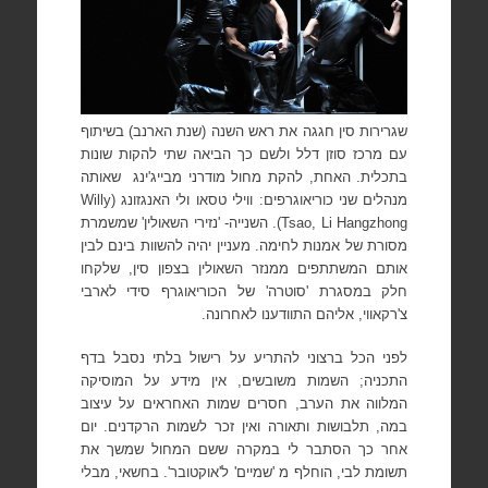
שגרירות סין חגגה את ראש השנה (שנת הארנב) בשיתוף
עם מרכז סוזן דלל ולשם כך הביאה שתי להקות שונות
בתכלית. האחת, להקת מחול מודרני מבייג'ינג
שאותה
מנהלים שני כוריאוגרפים: ווילי טסאו ולי האנגזונג (
Willy
Tsao, Li Hangzhong
). השנייה- 'נזירי השאולין' שמשמרת
מסורת של אמנות לחימה. מעניין יהיה להשוות בינם לבין
אותם המשתתפים ממנזר השאולין בצפון סין, שלקחו
חלק במסגרת 'סוטרה' של הכוריאוגרף סידי לארבי
צ'רקאווי, אליהם התוודענו לאחרונה.
לפני הכל ברצוני להתריע על רישול בלתי נסבל בדף
התכניה; השמות משובשים, אין מידע על המוסיקה
המלווה את הערב, חסרים שמות האחראים על עיצוב
במה, תלבושות ותאורה ואין זכר לשמות הרקדנים. יום
אחר כך הסתבר לי במקרה ששם המחול שמשך את
תשומת לבי, הוחלף מ 'שמיים' ל'אוקטובר'. בחשאי, מבלי