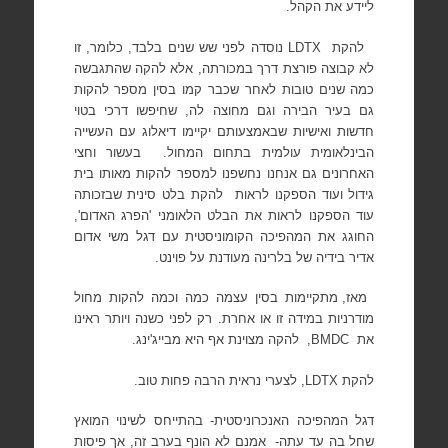
ליידע את הקהל.
להקת
LDTX
נוסדה לפני שש שנים בלבד, כלומר, זו
לא קבוצה פורצת דרך במכורתה, אלא להקה שהתגבשה
כמה שנים טובות לאחר שכבר קמו בסין מספר להקות
גם בעיר הבירה וגם מחוצה לה, שחיפשו דרכי בטוי
חדשות ואישיות שבאמצעותם יקיימו דיאלוג עם העשייה
הבינלאומית עולמית בתחום המחול.
בעשור וחצי
האחרונים גם אנחנו נחשפנו למספר להקות מאותו בית
גידול ועוד הספקנו לראות
להקת בלט סינית שבזכותה
עוד הספקנו לראות את הבלט הלאומני 'הפרג האדום',
החוגג את המהפיכה הקומוניסטית עם דגל משי אדום
אדיר בידיה של בלרינה מעודנת על פוינט.
מאז, מתקיימות בסין עצמה כמה וכמה להקות מחול
מודרניות במידה זו או אחרת. רק לפני כשנה ויותר ראינו
את
BMDC
,
להקה מצוינת אף היא מבייג'ינג.
להקת
LDTX
, לצערי נראית הרבה פחות טוב.
דגל המהפיכה האנכרוניסטית- בהתייחס לשינוי המואץ
שחל בה עד עתה-
אמנם לא הונף בערב זה, אך פיסות