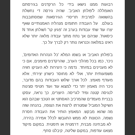
רבועות ממנו נישאו בידי כל הרקדנים בגירסתם
האומללה ל'פולחן האביב'. שהיה גירסה די נחשלת
בהשוואה למרבית תריסרי הגירסאות שמסתובבות
בעולם.
על העבודה חתומים מנהליה האמנותייים שאף
יצרו עוד שתי עבודות בערב זה 'פגיון קר' ו'שולחן אחד
N
כיסאות'. שניהם אך נתח מתוך עבודה מלאה יותר שלא
ראינו במלואה וכנראה נותר רק לברך על כך.
ב'פולחן האביב' או בשמו המלא 'כל הנהרות האדומים',
ניכר, כמו בכל מהלכי הערב, שהרקדנים מיומנים, אם כי
לא מעניינים במיוחד. נדמה כי היצירות לא העניקו חוויה
משמעותית יותר, אולי לא מחוסר כישרון יצירתי, אלא
מעודף מאמץ. לכל אורך שלוש העבודות בהם מדובר,
ניכר היה מאמץ יתר כדי למצוא עוד ועוד חטיפי סצינות
לנגיסה קטנה ומיד לגריסה. היוצרים, כך נראה, עסקו
בבניית מעמדים שהמרכיב האסתטי או הטכני שבהם הוא
השיקול המוביל שמטרתו לרצות את הצופה, בהנחה שזה
מה שהוא מבקש. המאמץ הותיר את העבודה חסרת
נשמה, הכוונות לא ממש התגבשו לכלל אמירה בהירה,
לא מבחינה מבנית, דרמטית או תימטית. במקום מיקוד
מצאנו עודפות, במקום שליטה, קיבלנו סחף.