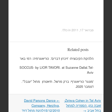
פברואר 17, 2011
in כללי.
Related posts
הלהקת הקיבוצית- 'זיכרון דברים'. כוריאוגרפיה: רמי באר
SOCCUS- by LIOR TAVORI. at Suzanne Dallal.Tel-
Aviv
'מונגר' כוריאוגרף: ברק מרשל. תיאטרון מחול "ענבל".
דצמבר 2025.
David Parsons Dance
←
Ze'eva Cohen in Tel Aviv-
Post
navigation
זאבה כהן, הספריה למחול
Company, Herzliya,
בתל אביב
→
15/12/2010להקת מחול דויד