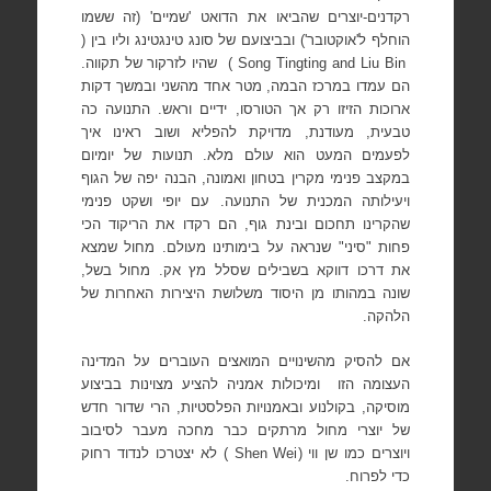
רקדנים-יוצרים שהביאו את הדואט 'שמיים' (זה ששמו
הוחלף ל'אוקטובר') ובביצועם של סונג טינגטינג וליו בין (
Song Tingting and Liu Bin
)
שהיו לזרקור של תקווה.
הם עמדו במרכז הבמה, מטר אחד מהשני ובמשך דקות
ארוכות הזיזו רק אך הטורסו, ידיים וראש. התנועה כה
טבעית, מעודנת, מדויקת להפליא ושוב ראינו איך
לפעמים המעט הוא עולם מלא. תנועות של יומיום
במקצב פנימי מקרין בטחון ואמונה, הבנה יפה של הגוף
ויעילותה המכנית של התנועה. עם יופי ושקט פנימי
שהקרינו תחכום ובינת גוף, הם רקדו את הריקוד הכי
פחות "סיני" שנראה על בימותינו מעולם. מחול שמצא
את דרכו דווקא בשבילים שסלל מץ אק. מחול בשל,
שונה במהותו מן היסוד משלושת היצירות האחרות של
הלהקה.
אם להסיק מהשינויים המואצים העוברים על המדינה
העצומה הזו
ומיכולות אמניה להציע מצוינות בביצוע
מוסיקה, בקולנוע ובאמנויות הפלסטיות, הרי שדור חדש
של יוצרי מחול מרתקים כבר מחכה מעבר לסיבוב
ויוצרים כמו שן ווי (
Shen Wei
) לא יצטרכו לנדוד רחוק
כדי לפרוח.