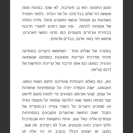
סגנון התנועה הוא בן תערובת, לא שונה במהות ממה
שעושה דור שלם בכל פינה על פני הכדור. כלומר תמהיל
השפעות גם ממחול עכשווי ותאטרון מחול, מידה כפולה
של אמנויות לחימה,
ופה ושם רמזים לתוצרי תרבות
בבחירת אביזרים מקומיים כמו סרטי המשי הארוכים,
שימוש יתר באור אדום, בבדים אדומים.
במקרה של 'שולחן אחד..' השתמשו היוצרים במוסיקה
סינית מודרנית וקריינות מסוגננת בשפתם שנשמעה
חגיגית, כמעט כמו אופן הדיבור של קריינית החדשות של
דרום קוריאה.
כאן, כמו בשלש העבודות שעליהם חתום הצוות טסאו-
האנגזונג, ישנה הקפדה יתרה על קומפוזיציות שחוזרות
על עצמן: קטעי אוניסונו נקטעים כדי לפנות מקום לדואט
קצר נשימה כאשר שאר הלהקה קופאת על מקומה כאילו
אין סומכים היוצרים על כישורי צפייה רב-מוקדית של
הקהל. ישנה תחושה שהיוצרים מקובעים בנוסחתיות
ונצמדים אליה כאל עוגן. אחת התוצאות היא שבמרבית
חלקי הערב ראינו מבצעים, אבל לא רקדנים. פה ושם ,
כמובן יש יוצאים הכלל ובערב זה היו אלה זוג