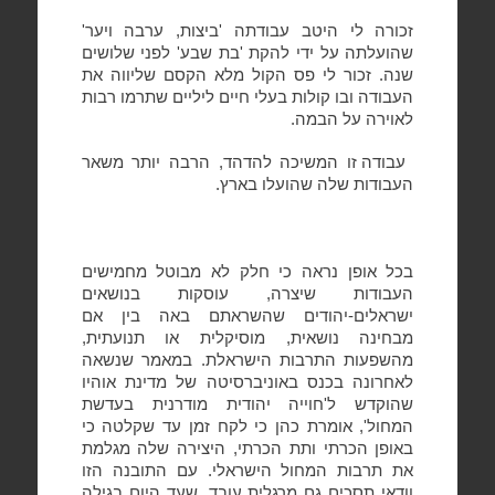
זכורה לי היטב עבודתה 'ביצות, ערבה ויער'
שהועלתה על ידי להקת 'בת שבע' לפני שלושים
שנה. זכור לי פס הקול מלא הקסם שליווה את
העבודה ובו קולות בעלי חיים ליליים שתרמו רבות
לאוירה על הבמה.
עבודה זו המשיכה להדהד, הרבה יותר משאר
העבודות שלה שהועלו בארץ.
בכל אופן נראה כי חלק לא מבוטל מחמישים
העבודות שיצרה, עוסקות בנושאים
ישראלים-יהודים שהשראתם באה בין אם
מבחינה נושאית, מוסיקלית או תנועתית,
מהשפעות התרבות הישראלת. במאמר שנשאה
לאחרונה בכנס באוניברסיטה של מדינת אוהיו
שהוקדש ל'חוייה יהודית מודרנית בעדשת
המחול', אומרת כהן כי לקח זמן עד שקלטה כי
באופן הכרתי ותת הכרתי, היצירה שלה מגלמת
את תרבות המחול הישראלי. עם התובנה הזו
וודאי תסכים גם מרגלית עובד, שעד היום בגילה