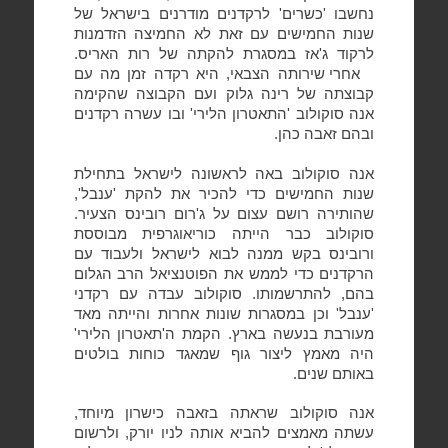
נחשבו 'כשרים' לרקדנים מודרנים בישראל של
שנות החמישים עם זאת לא החמיצה הזדמנות
לרקוד ג'אז במסגרת להקתה של רות האריס.
אחרי שירותה הצבאי, היא רקדה זמן מה עם
קבוצתה של רינה גלוק ועם הקבוצה שהקימה
אנה סוקולוב 'התאטרון הלירי' ובו עשרה רקדנים
ובהם זאבה כהן.
אנה סוקולוב באה לראשונה לישראל בתחילת
שנות החמישים כדי להכיר את להקת 'ענבל',
שהותירה רושם עצום על ג'רום רובינס הצעיר.
סוקולוב כבר הייתה כוריאוגרפית מבוססת
ורובינס בקש ממנה לבוא לישראל ולעבוד עם
הרקדנים כדי לממש את הפוטנציאל הרב הגלום
בהם, להתרשמותו. סוקולוב עבדה עם רקדני
'ענבל' וכן במסגרות שונות אחרות והייתה מאד
מעורבת בנעשה בארץ. הקמת ה'תאטרון הלירי'
היה מאמץ ליצור גוף שמאגד כוחות בולטים
באותם שנים.
אנה סוקולוב שראתה בזאבה כישרון מיוחד,
עשתה מאמצים להביא אותה לניו יורק, ולרשום