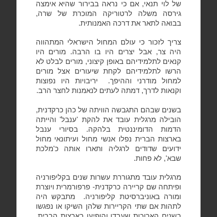
של לוי תנאי, אם כי נראה בבירור שהיא אימצה
גירסה משלה לרטוריקה המוכרת של שרה,
בבואה לתאר את דרכה האמנותית.
צריך לזכור כי עולם המחול הישראלי המתהווה
היה צר, אבל יצרים היו בו הרבה. מורים היו
קנאים לתלמידיהם באופן קיצוני, מורים לבלט לא
הרשו לתלמידיהם לקחת שיעורים אצל מורים
למחול מודרני וההיפך.
יריבויות היו נפוצות
וקנאות לדרך, דמתה לעתים לנאמנות לחצר הרב.
בשנים שבהם התגבשה הוויתה של כהן כרקדנית,
הובילה מרגלית עובד את להקת 'ענבל' והייתה
הדמות הדומיננטית בלהקה. בסיורי ענבל
בארצות הברית נפלו אנשי מחול ועיתונאי מחול
ידועים שדודים לרגליה ותארו אותה כ'מלכת
שבא', לא פחות.
מרגלית עובד מתגוררת עשרות שנים בקליפורניה
ופיתחה שם קריירה כרקדנית- פרפורמרית ויוצרת
ומורה באוניברסיטת קליפורניה.
מתבקש היה
לתהות אם שתי הקריירות שלהן השיקו או נפגשו
בשנים הארוכות שעבדו והופיעו בארצות הברית,