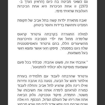
גם כשאני מביטה בה כיום (הראיון נערך ב-
1973) זו אחת הכיכרות היא אחת הכיכרות
העלובות שראיתי מימי.
זאבה מתארת ילדות קשה בתל אביב של תקופת
המנדט ותחושת בדידות וחוסר ביטחון.
למזלה התגוררה בקרבתה גרטרוד קראוס
שלימדה מחול את ילדי הסביבה והזיכרונות
מהשיעורים הללו, בהם גרטרוד והאסיסטנטית
שלה ניגנו בפסנתר,
סיפקו רגעי אושר ומוצא רגשי
בעל משמעות.
" אהבתי את זה, פשוט אהבתי. סבלתי בכל פעם
ששמעתי מוסיקה ולא יכולתי להתנועע".
גרטרוד שהרבתה לעבוד עם תלמידיה בעזרת
אילתור ודגש על הבעה, נטעה בה אהבה וחירות
ואילו רינה גלוק שהגיע לתל אביב והחלה לעבוד
כמורה לגראהם לימדה אותה את חשיבותו של
משטר, התמדה, מיקוד וטכניקה. גלוק הביאה
אתה את ריחו של העולם הגדול, הנכסף. היו אלה
שנים שבהם היה צמא אדיר לכם מה שבא מבחוץ