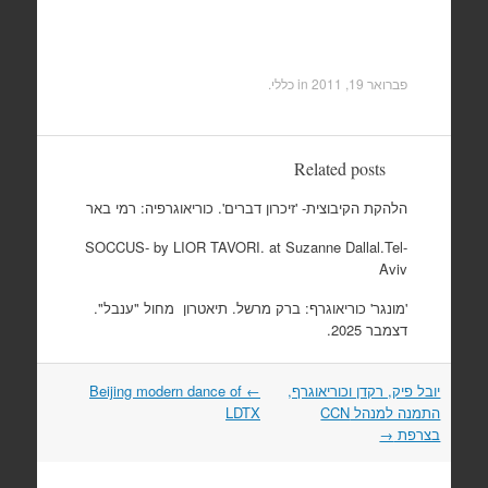
פברואר 19, 2011
in כללי.
Related posts
הלהקת הקיבוצית- 'זיכרון דברים'. כוריאוגרפיה: רמי באר
SOCCUS- by LIOR TAVORI. at Suzanne Dallal.Tel-
Aviv
'מונגר' כוריאוגרף: ברק מרשל. תיאטרון מחול "ענבל".
דצמבר 2025.
Post
יובל פיק, רקדן וכוריאוגרף,
←
Beijing modern dance of
navigation
התמנה למנהל CCN
LDTX
בצרפת
→