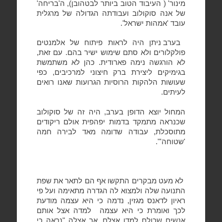
מינור' ( העיבוד הטוב ביותר לבטהובן), ה'בריחה'
של אנה סוקולוב ועבודתה הגדולה של מרגלית
עובד 'אמהות ישראל'.
בערב ניתן היה לראות פיתוח של אלמנטים
פולקלורים ולא סתם שימוש ישיר בהם. עם זאת,
לא הורגשה נימה פארודית. כהן לא משתמשת
בגימיקים ליצירת ברק חיצוני למרכיבים, כפי
שעושות הלהקות הרוסיות הגרועות שאנו רואים
לעיתים.
המחול יוצא הדופן בערב, היה זה של סוקולוב
שכנראה מתמקד בדמות יפהפית אולם ריקודים
מתוסכלת, עבודה שדומה מאד לבירה חמה
'שטוחה'".
לא מעט מבקרים התקשו אף הם לתאר את שפת
התנועה שלה ולמצוא לה הגדרה מתאימה ועל פי
ראיון לדאנס מגזין, נדמה כי היא עצמה מודעת
לכך ואומרת כי היא עצמה
למדה אצל אותם
אנשים שכולם למדו אצלם, אך אצלה "נראה כי