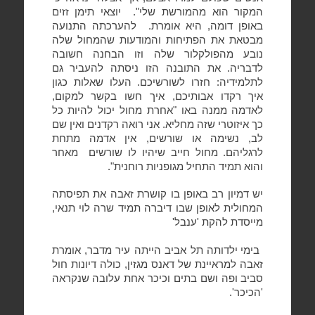
המקור הוא מהמורשת שלי".
יוצאי תימן זזים
באופן דומה, היא אומרת.
להערכתה התנועה
מבטאת את הפתיחות והמודעות שהמחול שלה
נובע מהפולקלור שלה וזו הבחנה חשובה
לדבריה. את התובנה הזו ניסתה להעביר גם
לתלמידיה: חזרו לשורשיכם. העלו שאלות כגון
איך רקדו אבותיכם, איך חשו בקשר למקום,
לאדמה ממנה באו "אחרת מחול יכול להיות כל
כך איזוטרי שזה מחליא. אני רואה רקדנים ואין שם
לב, נשימה או שורשים, אין אדמה מתחת
לרגליהם. מחול חייב שיהיו לו שורשים
מאחר
והוא תמיד התחיל מגופניות רוחנית".
יש דמיון רב באופן בו קושרת זאבה את תפיסתה
המחולית לאופן שבו דיברה תמיד שרה לוי תנאי,
מייסדת להקת 'ענבל'
בימי ילדותה תל אביב הייתה עיר מדבר, אומרת
זאבה למראיינת של דאנס מגזין, כולה דיונות חול
סביב ופה ושם בתים וכיכר אחת עלובה שנקראה
'הכיכר'.