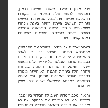
מכל אותן השפעות שזאבה מציינת בראיון,
הופתעתי לראות שלא מצאתי בין מקורות
ההשפעה שציינה, את 'ענבל' שבשנות החמישים
ותחילת השישים הייתה להקה בעלת נוכחות
משמעותית ביותר והייתה הראשונה שסיירה
בעולם וזכתה לשבחים מפליגים בעיתונות
האמריקאית במיוחד.
למרות שסביה עלו מתימן ולהוריה עוד נותר שמץ
מהמבטא התימני, מעידה כהן כי לאחר
שהמשפחה עזבה את נוה צדק, הם התגוררו
בסביבה שרובה אוכלסה על ידי ישראלים ממוצא
אשנזי. המשפחה שהייתה חילונית בעיקרה
ולקחה חלק בשורות ההגנה, לא הייתה מעורה
בחברת יהודים שמוצאם מתימן. היא עצמה
התגאתה במבטא הישראלי שהיה ללא שמץ
מבטא זר.
זה אולי מסביר מדוע חשוב לה הבידול בין 'ענבל'
לדרכה. היא לא מזכירה את הלהקה ואף לא
מזכירה אם קיבלה השראה מדרכה האמנותית