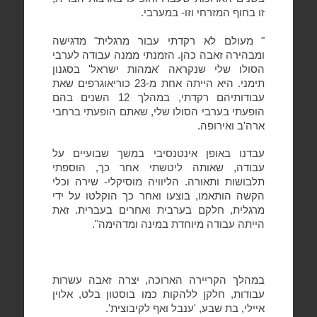
זו בחוף המזרחי וזו- במערבי.
" מעולם לא רקדתי עבור מרגלית" מדגישה
ומבהירה זאבה כהן. הזמנתי ממנה עבודה לערבי
הסולו שלי שנקראה 'אמהות ישראל' בסגנון
תימני. היא הייתה אחת מ-23 כוריאוגרפים שאת
עבודותיהם רקדתי, במהלך 12 השנים בהם
הופעתי בערבי הסולו שלי, שאתם הופעתי ברחבי
ארה'ב ואירופה.
עבדנו באופן אינטנסיבי במשך שבועיים על
עבודה, שאותה ליטשתי אחר כך, הוספתי
תלבושות ותאורה. הליוויה מוסיקלי- שירה וכלי
הקשה הותאמו, בוצעו ואחר כך הוקלטו על ידי
מרגלית, חלקם בערבית ואחרים בעברית. זאת
הייתה עבודה מיוחדת במינה ומדהימה".
במהלך הקריירה הארוכה, יצרה זאבה עשרות
עבודות, חלקן ללהקות כמו בוסטון בלט, אלוין
איילי, בת שבע, 'ענבל ואף לקיבוצית'.