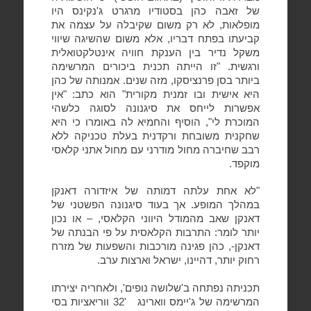
של זאבה כהן בסטודיו מרגרט ג'נקינס היו
מופלאות, לא רק משום שקיבלה על עצמה את
קביעתו בפתח דבריו, אלא משום שהשיגה שיווי
משקל נדיר בין הענקת חוויה אינטלקטואלית
ורגשית. "זו הייתה תכנית ביכורים המרשימה
ביותר בסן פרנציסקו, מזה שנים. אמנותה של כהן
היא אישית ובו זמנית מקורית" הוא כתב: "אין
אפשרות לייחס את סיגנונה לסוגה כלשהי
המוכרת לי", הוסיף והחמיא לה באומרו כי היא
שחקנית משובחת ורקדנית בעלת טכניקה ללא
רבב שחיברה מחול מודרני עם מחול אתני קלאסי
מוקפד.
"לא אחת עלתה דמותה של איזדורה דאנקן
במהלך המופע. אך בעוד סיגנונה הפשטני של
דאנקן שאב מהמודל היווני הקלאסי, – או נכון
יותר לומר: התרבות הקלאסית על פי הבנתה של
דאנקן-, כהן פגינה מורכבות והשפעות של מזרח
רחוק יותר, דהיינו, ישראל וארצות ערב.
תכניתה נפתחה ב'שלושה נופים', ולאחריה יצירתו
המרשימה של ג'יימס ווארינג
'32 ווריאציות בסי