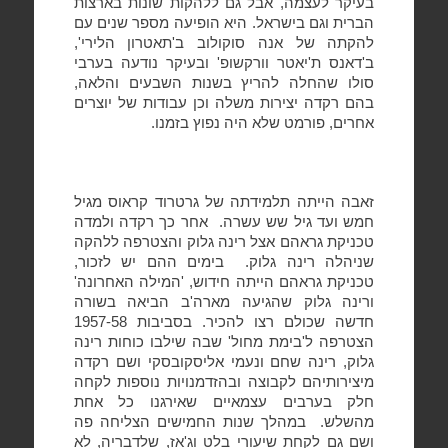
בעיקר לעצמה, אבל גם ללהקות שונות בארצות
הברית וגם בישראל. היא הופיעה מספר שנים עם
להקתה של אנה סוקולוב ב'תאטרון הלירי',
ב'דאנס ת'יאטר וורקשופ' ובעיקר נודעה בערבי
סולו שהחלה להריץ בשנות השבעים והלאה,
בהם רקדה יצירות משלה וכן עבודות של יוצרים
אחרים, פורמט שלא היה נפוץ בזמנו.
זאבה הייתה תלמידתה של גרטרוד קראוס מגיל
חמש ועד גיל שש עשרה.
אחר כך רקדה ולמדה
טכניקת גראהם אצל רינה גלוק והצטרפה ללהקה
שניהלה רינה גלוק.
בימים ההם יש לזכור,
טכניקת גראהם הייתה חידוש, 'המילה האחרונה'
ורינה גלוק שהגיעה מארה'ב הביאה בשורה
חדשה שכולם רצו להכיר. בסביבות 1957-58
הצטרפה ל'בימת מחול' שבה שילבו כוחות רינה
גלוק, רינה שחם ונעמי אליסקובסקי ושם רקדה
מיצירותיהם לקבוצה ובהזדמנויות נוספות לקחה
חלק בערבים עצמאיים שאירגנו כל אחת
מהשלש.
במהלך שנות החמישים הצליחה פה
ושם גם לקחת שיעורי בלט וג'אז, שלדבריה, לא