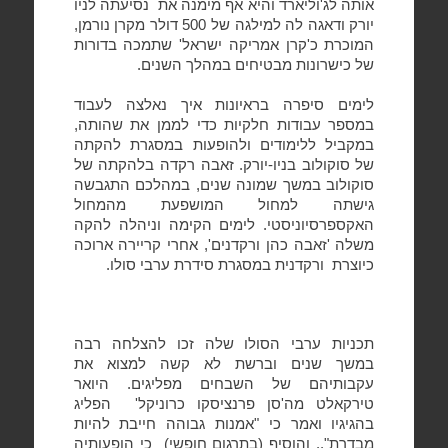
אותה לג'וליארד והיא אף מימנה את
נסיעתה לניו
יורק ודאגה לה למילגה של 500 דולר מקרן נורמן,
המוכרת כ'קרן אמריקה ישראל' שתמכה בדורות
של כישרונות מבטיחים במהלך השנים.
לימים סיפרה בראיונות איך נאלצה לעבוד
במספר עבודות חלקיות כדי לממן את שהותה,
במקביל ללימודים ולהופעות במסגרת להקתה
של סוקולוב בניו-יורק. זאבה רקדה בלהקתה של
סוקולוב במשך שמונה שנים, במהלכם התגבשה
גישתה למחול המושפעת מהמחול
האקספרסיוניסטי. לימים הקימה וניהלה להקה
משלה 'זאבה כהן ורקדנים', אחרי קריירה ארוכה
כיוצרת
ורקדנית במסגרת סידרת ערבי סולו.
תכניות ערבי הסולו שלה זכו להצלחה רבה
במשך שנים וברשת לא קשה למצוא את
עקבותיהם של השבחים מפליגים. היואר
טירקאלט מה'סן פרנציסקו כרוניקל'
הפליג
בהגיגיו ואמר כי "אמנות גבוהה חייבת להיות
מבדרת".. והוסיף (בתרגום חופשי)
כי הופעותיה