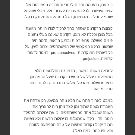
ביצועם, נראו מתוזמרים לגמרי והעבודה המפורטת של
עזימי איפשרה לכל המעברים לעבוד חלק מבלי שהקהל
שותף לתהליך. מבחינתו, הכל התנהל והתתקתק כרגיל.
קבוצת הרקדנים שסהר בחר לרקוד לצדו הייתה מגוונת
בכל מובן וכללה לא מעט רקדנים שאינם בעלי נתונים
פיזיים מושלמי פרופורציות וברגע הראשון נדמה היה
שהשוני ברקע המקצועי של המשתתפים יצרום לעין, על
כל דעותיה המוקדמות ,
pre conceived
בניגוד לדעות
קדומות,
prejudice
.
למראה השונה במשהו, תרמו גם התלבושות הלא
מחמיאות בעליל של חמש הרקדניות שעל הבמה והן
נראו מרושלות מהרגיל. שלושת הבנים זכו לבגד רחוב
סביר מראה.
במבט לאחור התחושה הלא נוחה במעט, רק שרתה את
העבודה משום שתוך זמן קצר ניתן היה להעריך את
השונה שבכל אחד מהמשתתפים וכן את יכולתם לתפקד
היטב יחד.
רקדן שמתגלות בו יכולות חדשות ולא צפויות
תמיד יקבל נקודות נוספות על גורם ההפתעה לטובה
וכאן היו כמה וכמה כאלה.