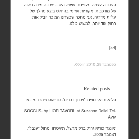
העבודה עצמה מעניינת ועשויה היטב. יש בה מידה ראויה
של מורכבות ומקוריות ועזימי בהחלט ביצע מהלך של
עליית מדרגה. אני מחכה שכשרונו המוכח יוביל אותו
רחוק עוד יותר, למשוש כולנו.
[ad]
ספטמבר 29, 2010
in כללי.
Related posts
הלהקת הקיבוצית- 'זיכרון דברים'. כוריאוגרפיה: רמי באר
SOCCUS- by LIOR TAVORI. at Suzanne Dallal.Tel-
Aviv
'מונגר' כוריאוגרף: ברק מרשל. תיאטרון מחול "ענבל".
דצמבר 2025.