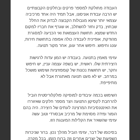
העבודה מחולקת למספר פרקים ובחלקים הקבוצתיים
יש הרבה עבודת אוניסונו, אבל תמיד היה אחד מרכיביה
עצמאי יותר שיצא מגבולות הקבוצה לבדוק את החלל
שבחוץ, בדק וחזר להשתלב, או שגרף את חבריו למקום
החדש שמצא. תחושת העצמאות ואי הכניעה למסגרת
מהודקת, אופיינית לעבודה כולה אפופה בתחושת חירות,
עונג וחיפוש. חיפוש אחר עוגן, אחר מקור תנועה.
עזימי מאמין בתנועה. בעבודה יש המון עדות לרגישות
היצירתית שלו. ראשית, יש בשפה עצמה עניין, יש חיפוש
וחקר, יש תחושות נכונות של קומפוזיציות ושימוש מושכל
במרחב. יש לא מעט תנועה מאתגרת אבל לא
מתיפייפת.
השימוש בכמה עיבודים למוסיקה פולקלוריסטית הוביל
להרחבת לקסיקון התנועה ויצר מספר חלקים שאיווררו
את האינטנסיביות המרצינה לעתים של היצירה. היה בהם
הומור ומידה מסוימת של מרכיב אבסורדי וטוב עשה
עזימי שהשאיר את הקלילות המענגת הזו.
בסיכומו של דבר, עזימי הוביל מהלך נכון. ברור שניכרות
השפעות של יוצרים אחרים וזה ברוח הזמן. בכל מקרה,