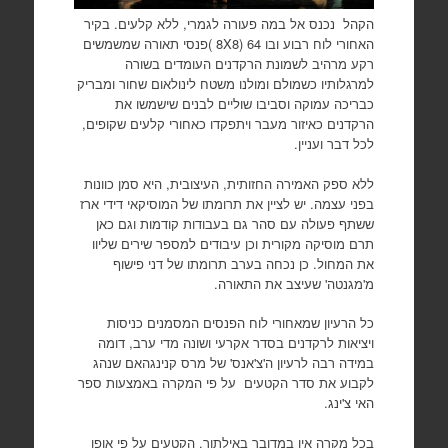
הקהל
נכנס אל במה פעורה לגמרי, ללא קלעים. בקיר
האחורי לוח רבוע ובו 64 (8
X
8 )פנסי תאורה שמשמשים
רקע מרהיב לשמונת הרקדנים העומדים בשורה
למרגלותיו כשמולם ומולנו משטח לינולאום שחור ומבריק
כבריכה עמוקה וסביבו שוליים לבנים שישמשו את
הרקדנים כאיזור מעבר ויתפקדו כאחורי קלעים שקופים,
לכל דבר ועניין.
ללא ספק האמירה החזותית, העיצובית, היא סמן כוונות
בפני עצמה. יש לציין את תרומתו של המוסיקאי דידי ארז
ששתף פעולה עם סהר גם בעבודות קודמות וגם כאן
תרם מוסיקה מקורית וכן עיבודים למספר שירים שליוו
את המחול. כן נכחה בערב תרומתו של דני פישוף
מ'מגנטה' שעיצב את התאורה.
כל הרעיון שמאחורי לוח הפנסים המסמנים כניסות
ויציאות לרקדנים בסדר אקרעי ושונה מדי ערב, דומה
במידה רבה לרעיון ה'צ'אנס' של מרס קנינגהאם שנהג
לקבוע את סדר הקטעים
על פי המקרה באמצעות ספר
האי צ'ינג.
בכל מקרה אין במדובר באילתור. הקטעים על פי אופן