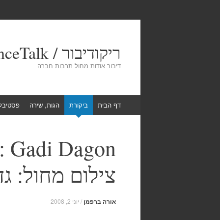
ריקודיבור / DanceTalk
דיבור אודות מחול תרבות חברה
Skip
דף הבית
ביקורת
הגות, שירה
פסטיבל
to
content
: Gadi Dagon
צילום מחול: גדי
אורה ברפמן
/
יוני 2, 2008