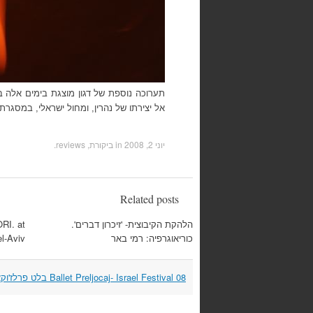
תערוכה נוספת של דגון מוצגת בימים אלה
אל יצירתו של נהרין, ומחול ישראלי, במסגרת חגיגות 0
יוני 2, 2008
in
ביקורת, reviews
.
Related posts
הלהקת הקיבוצית- 'זיכרון דברים'.
RI. at
כוריאוגרפיה: רמי באר
l-Aviv
Post
Ballet Preljocaj- Israel Festival 08 בלט פרלז'וקאז'-
navigation