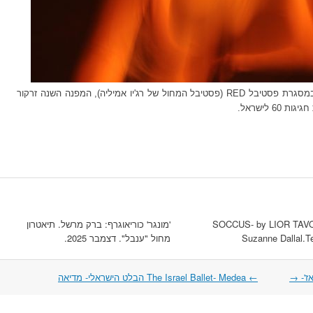
 במסגרת פסטיבל
RED
(פסטיבל המחול של רג'יו אמיליה), המפנה השנה זרקור
6 לישראל.
SOCCUS- by LIOR TAVO
'מונגר' כוריאוגרף: ברק מרשל. תיאטרון
Suzanne Dallal.Te
מחול "ענבל". דצמבר 2025.
→
←
The Israel Ballet- Medea הבלט הישראלי- מדיאה