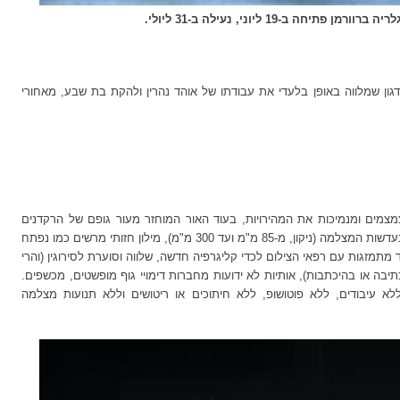
ה ב-19 ליוני, נעילה ב-31 ליולי.
גון
שמלווה באופן בלעדי את עבודתו של
אוהד נהרין
ולהקת בת שבע, מאחורי
צמים ומנמיכות את המהירויות, בעוד האור המוחזר מעור גופם של הרקדנים
דשות המצלמה (ניקון, מ-
85 מ"מ
ועד
300 מ"מ
), מילון חזותי מרשים כמו נפתח
תמזגות עם רפאי הצילום לכדי קליגרפיה חדשה, שלווה וסוערת לסירוגין (והרי
תיבה או בהיכתבות), אותיות לא ידועות מחברות דימויי גוף מופשטים, מכשפים.
. ללא עיבודים, ללא פוטושופ, ללא חיתוכים או ריטושים וללא תנועות מצלמה