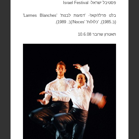
פסטיבל ישראל-
Israel Festival
בלט פרלז'וקאז'- 'דמעות לבנות'
'Larmes Blanches'
(ב.1985), 'כלולות'
'Noces'
(ב. 1989).
תאטרון שרובר 10.6.08