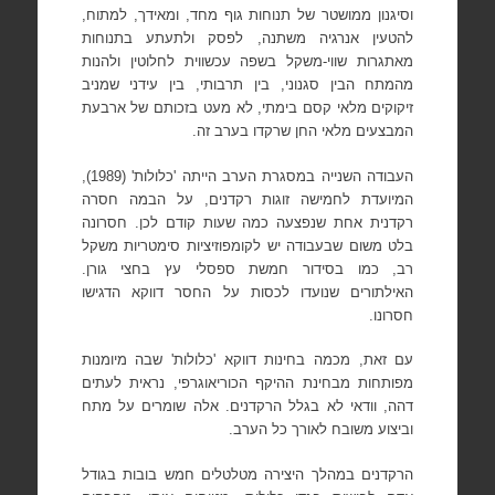
וסיגנון ממושטר של תנוחות גוף מחד, ומאידך, למתוח,
להטעין אנרגיה משתנה, לפסק ולתעתע בתנוחות
מאתגרות שווי-משקל בשפה עכשווית לחלוטין ולהנות
מהמתח הבין סגנוני, בין תרבותי, בין עידני שמניב
זיקוקים מלאי קסם בימתי, לא מעט בזכותם של ארבעת
המבצעים מלאי החן שרקדו בערב זה.
העבודה השנייה במסגרת הערב הייתה 'כלולות' (1989),
המיועדת לחמישה זוגות רקדנים, על הבמה חסרה
רקדנית אחת שנפצעה כמה שעות קודם לכן. חסרונה
בלט משום שבעבודה יש לקומפוזיציות סימטריות משקל
רב, כמו בסידור חמשת ספסלי עץ בחצי גורן.
האילתורים שנועדו לכסות על החסר דווקא הדגישו
חסרונו.
עם זאת, מכמה בחינות דווקא 'כלולות' שבה מיומנות
מפותחות מבחינת ההיקף הכוריאוגרפי, נראית לעתים
דהה, וודאי לא בגלל הרקדנים. אלה שומרים על מתח
וביצוע משובח לאורך כל הערב.
הרקדנים במהלך היצירה מטלטלים חמש בובות בגודל