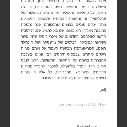
אדם לבושות בגדי כלולות, מטיחים אותן, מחבקים
ומשליכים. בזמנו, זו הייתה חוויה בוטה. היום, זה היה
מיותר, על סמליותו המילולית. מה שנשאר מ'כלולות' של
פרלז'וקאז', זו התחושה הבסיסית שבטכסי הנישואים
נותרו יצרים פגניים כבושים שתקפותם אינה נתפסת
כמובנת מאליה. הוא כמובן אינו בא להציע אינטרפרטציה
חדשה לפולחנים הקדומים של איכרי רוסיה שהיו מקור
השראה למוסיקה ולבלטים של ניז'ינסקה ושל ריינהילד
הופמן. הכוריאוגרפיה מבקשת לעמוד על אותם כוחות
רגשיים סותרים שבבסיס היחסים הבין זוגיים ובשכבה
החברתית באותה עת. התקוות, התשוקות, הרצון לנכס
את בן הזוג, הפחד מלהשלט, להכבל, להפרד מהחיים
הקודמים, מהחופש, מהבדידות, כל אלה הן כוחות
רגשיים עצומים ורובם באים לביטוי בעבודה.
[ad]
יוני 14, 2008
in
ביקורת, reviews
.
Related posts