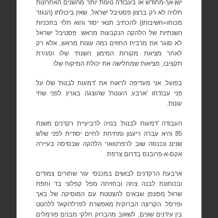
ישן-אך-מחודש או בעבודה נועזת יותר מהשנים האחרונות
תלויה לא רק ברצון פסטיבל ישראל, שאין ביכולתו (הנגזר
מכוחו=חשיבותו) להכתיב תנאי יסוד והוא תלוי בתכניות
השנתיות של הלהקה הנקבעות מראש. פסטיבל ישראל
לא סוגר את מרבית החוזים כמה עונות מראש, אלא רק
לאחר מציאת
מקורות המימון השנתי שלו וסגירת
תקציבו, מציאות שמחלישה את יכולת המיקוח שלו.
בפועל, אני מעדיפה לראות את 'דמעות לבנות' שלו על
פני עבודתו 'ארבע העונות' שהוצגה בארץ לפני שתי
עונות.
העבודה 'דמעות לבנות' בנויה לרביעיית רקדנים משנת
85 והיא עברה ריענון ומתיחת לחיים יסודית לפני שלש
שנים ונכנסה שוב לרפרטואר הלהקה שבסיסה בעיירה
אקס-א-פרובנס בדרום צרפת.
ארבעת הרקדנים לבושים במכנסי עור שחורים צמודים
ובכותונת לבנה צחה ובחזיתה מפל קפלוני בד וחפת
שרוול מפונפן שבאים להצטטת עם המוסיקה של באך
ופרסל.
הקריצה הברוקית מאפשרת לפרלז'וקאז' ללהטט
בין עידנים שונים, לשאוב מהברוק חלקי מבנים פורמלים