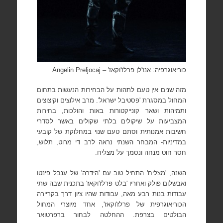
כוריאוגרפיה: אנז'לן פרלז'וקאז' –
Angelin Preljocaj
מזה שנים אין טעם לתהות על הבחירות הנעשות בתחום
המחול במסגרת 'פסטיבל ישראל'. מרב אילוצים וקיצוצים
ותמיהות ושאר קונייקטורות באות והולכות, בחירות
המצביעות על שיקולים בלתי שקולים באשר לסדרי
חשיבות אמנותית וסתם טעם שנוי במחלוקת של קובעי
במדיניות- המבחר השנתי נראה לרב די מרוט, תלוש,
חסר חוט מנחה ונסמך על מצליח.
השנה, 'מצליח' התחיל טוב עם 'הידרה' של ענבל פינטו
ואבשלום פולק ואחריו 'בלט פרלז'וקאז' בתכנית שבה שתי
עבודות בנות רבע מאה, עבודות שהיו ציון דרך בקריירה
הכוריאוגרפית של פרלז'וקאז', אחד מיוצרי המחול
הבולטים בצרפת. ההחלטה לבחור ברפרטואר