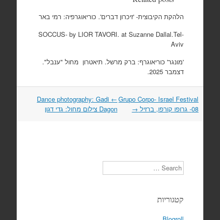
הלהקת הקיבוצית- 'זיכרון דברים'. כוריאוגרפיה: רמי באר
SOCCUS- by LIOR TAVORI. at Suzanne Dallal.Tel-
Aviv
'מונגר' כוריאוגרף: ברק מרשל. תיאטרון מחול "ענבל".
דצמבר 2025.
Dance photography: Gadi
←
Grupo Corpo- Israel Festival
Post
08- גרופו קורפו, ברזיל
navigation
→
Dagon צילום מחול: גדי דגון
Search
קטגוריות
Blogroll