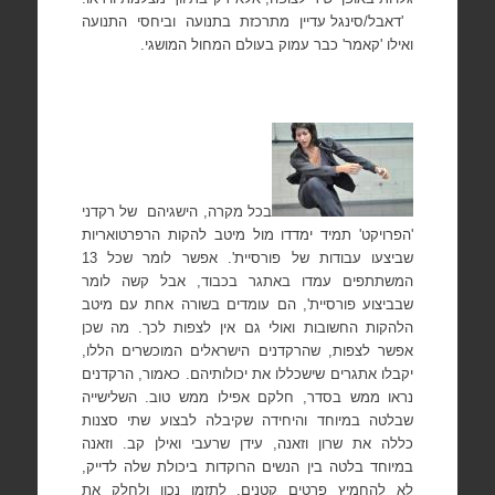
'דאבל/סינגל עדיין מתרכזת בתנועה וביחסי התנועה
ואילו 'קאמר' כבר עמוק בעולם המחול המושגי.
בכל מקרה, הישגיהם
של רקדני
'הפרויקט' תמיד ימדדו מול מיטב להקות הרפרטואריות
שביצעו עבודות של פורסיית'. אפשר לומר שכל 13
המשתתפים עמדו באתגר בכבוד, אבל קשה לומר
שבביצוע פורסיית', הם עומדים בשורה אחת עם מיטב
הלהקות החשובות ואולי גם אין לצפות לכך. מה שכן
אפשר לצפות, שהרקדנים הישראלים המוכשרים הללו,
יקבלו אתגרים שישכללו את יכולותיהם. כאמור, הרקדנים
נראו ממש בסדר, חלקם אפילו ממש טוב. השלישייה
שבלטה במיוחד והיחידה שקיבלה לבצוע שתי סצנות
כללה את שרון וזאנה, עידן שרעבי ואילן קב. וזאנה
במיוחד בלטה בין הנשים הרוקדות ביכולת שלה לדייק,
לא להחמיץ פרטים קטנים, לתזמן נכון ולחלק את