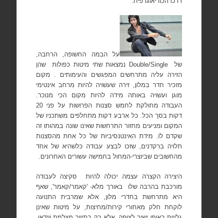
דרכו הכוריאוגרפית.
על הבמה החשופה, הרחבה,
של
Double/Single
נמצאות שתי מיטות כפולות
שהן
הזירה עליה מתרחשים המפגשים והעימותים . מקום
מזכיר חדר במלון, זירה שעשויה להיות מרחב אינטימי
מוגן ועשויה באותה מידה להיות מקום הכי מנוכר.
העבודה מחולקת לחמש סצנות הפרושות על פני 20
דקות בסך הכל. כל ארבע דקות מתחלפים משתכניו של
המקום ומניעים מחזור התרחשות שאינו שונה במהותו זה
שקדם לו. מידת האינטנסיביות של כל אחת מהסצנות
תלויה ברקדנים, שזכו לבצע עבודה כלשהיא של אחד
מהחשובים שביוצרי-המחול בחמישה עשורים האחרונים.
היצירה הקצרה עצמה יכולה להיות
סקיצה לעבודה
מורכבת בהרבה שלו
באורך מלא- 'קאמר/קאמר', שאף
היא מתרחשת בחדרי מלון, אלא שמרבית התנועה
לוקחת חלק מאחורי קירות/מחיצות, על מיטות שאינן
גלויות באופן ישיר לצופה, אלא רק בתיווך מצלמת ווידאו.