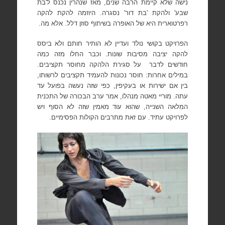
נישה שלא קיימת הרבה שנים, מאז שנהרין נכנס ל'בת
שבע' ולהקת 'בת דור' נסגרה. היוזמה להקת להקה
רפרטוארית היא של האופרה בשיתוף סוזן דלל. אלא מה.
הפרויקט בקושי נולד ועדיין לא הותיר חותם ולא ביסס
להקה יציבה מסיבות שונות. וכבר החלו מזה כמה
חודשים לדבר
על סגירת הלהקה מחוסר תקציבים.
במילים אחרות: חוסר נכונות להעמיד תקציבים לרשותו,
בין אם ישירות או בעקיפין, כפי שזה נעשה בפועל עד
עתה. מוריי מאטה מנהלו, אמר ערב הבכורה של התכנית
המלאה השנייה, שהוא עוד מאמין שזה לא הסוף ויש
לפרויקט עתיד. עם זאת מתרבים הקולות הפסימיים.