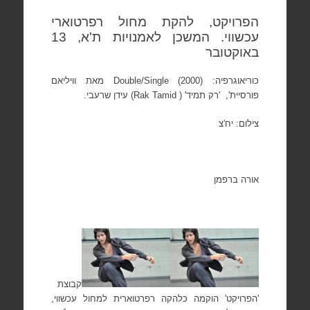
הפרויקט, להקת מחול רפרטוארי
עכשווי. המשכן לאמנויות ת'א, 13
באוקטובר
כוריאוגרפיה:
Double/Single (2000)
מאת וויליאם
פורסיית',
'רק תמיד' (
Rak Tamid
) עידן שרעבי.
צילום: יח'צ
אורה ברפמן
קבוצת
'הפרויקט' הוקמה כלהקה רפרטוארית למחול עכשווי,