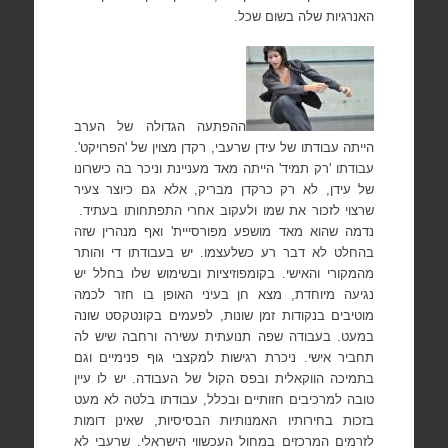
האנרגיות שלה בשום שכל.
ההפתעה הגדולה של הערב
הייתה עבודתו של עידן שרעבי, רקדן מצוין של 'הפרויקט'.
עבודתו 'רק תמיד' הייתה מאד מעניינת וניכר בה כישרונו
של עידן, לא רק כרקדן מבריק, אלא גם כיוצר צעיר
שרצוי לזכור את שמו ולעקוב אחרי התפתחותו בעתיד.
נדמה שהוא מאד מושפע מפורסייית' ואף מנהרין שזה
בהחלט לא דבר רע כשלעצמו. יש בעבודתו די והותר
מהמקורי והאישי. בקומפוזיציות ובשימוש שלו בחלל יש
נגיעה מיוחדת, מצא חן בעיני האופן בו חזר לכמה
מוטיבים בנקודות זמן שונות, לפעמים בקונטקסט שונה
במעט. בעבודה שפה תנועתית עשירה ורחבה שיש לה
תחביר אישי. ניכרת רגישות למקצבי גוף פנימיים וגם
בתמיכה הווקאלית ובפס הקול של העבודה. יש לו עיין
טובה למרכיבים חזותיים ובכלל, עבודתו בלטה לא מעט
בזכות בחירותיו האמנותיות הבסיסיות, שאינן דומות
לזרמים המרכזים במחול העכשווי הישראלי. שרעבי לא