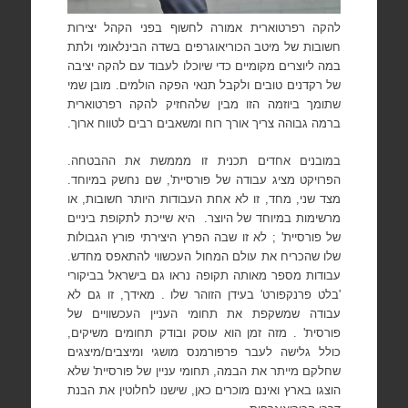
להקה רפרטוארית אמורה לחשוף בפני הקהל יצירות
חשובות של מיטב הכוריאוגרפים בשדה הבינלאומי ולתת
במה ליוצרים מקומיים כדי שיוכלו לעבוד עם להקה יציבה
של רקדנים טובים ולקבל תנאי הפקה הולמים. מובן שמי
שתומך ביוזמה הזו מבין שלהחזיק להקה רפרטוארית
ברמה גבוהה צריך אורך רוח ומשאבים רבים לטווח ארוך.
במובנים אחדים תכנית זו מממשת את ההבטחה.
הפרויקט מציג עבודה של פורסיית', שם נחשק במיוחד.
מצד שני, מחד, זו לא אחת העבודות היותר חשובות, או
מרשימות במיוחד של היוצר.
היא שייכת לתקופת ביניים
של פורסיית' ; לא זו שבה הפרץ היצירתי פורץ הגבולות
שלו שהכריח את עולם המחול העכשווי להתאפס מחדש.
עבודות מספר מאותה תקופה נראו גם בישראל בביקורי
'בלט פרנקפורט' בעידן הזוהר שלו . מאידך, זו גם לא
עבודה שמשקפת את תחומי העניין העכשוויים של
פורסית' . מזה זמן הוא עוסק ובודק תחומים משיקים,
כולל גלישה לעבר פרפורמנס מושגי ומיצבים/מיצגים
שחלקם מייתר את הבמה, תחומי עניין של פורסיית' שלא
הוצגו בארץ ואינם מוכרים כאן, שישנו לחלוטין את הבנת