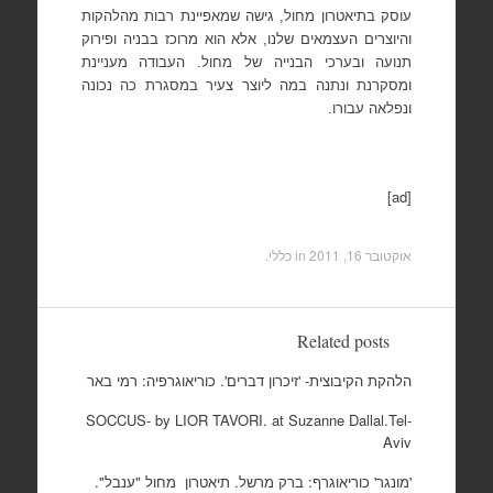
עוסק בתיאטרון מחול, גישה שמאפיינת רבות מהלהקות
והיוצרים העצמאים שלנו, אלא הוא מרוכז בבניה ופירוק
תנועה ובערכי הבנייה של מחול. העבודה מעניינת
ומסקרנת ונתנה במה ליוצר צעיר במסגרת כה נכונה
ונפלאה עבורו.
[ad]
אוקטובר 16, 2011
in כללי.
Related posts
הלהקת הקיבוצית- 'זיכרון דברים'. כוריאוגרפיה: רמי באר
SOCCUS- by LIOR TAVORI. at Suzanne Dallal.Tel-
Aviv
'מונגר' כוריאוגרף: ברק מרשל. תיאטרון מחול "ענבל".