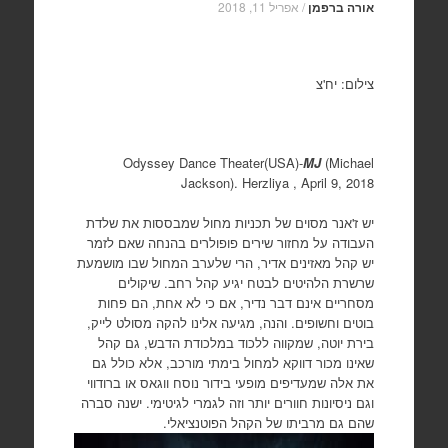
אורה ברפמן
/
אפריל 11, 2018
צילום: יח'צ
Odyssey Dance Theater(USA)-
MJ
(Michael
Jackson). Herzliya , April 9, 2018
יש ז'אנר מסוים של תכניות מחול שמבססות את שלדת
העבודה על מחזור שירים פופולרים בהנחה שאם לזמר
יש קהל מאזינים אדיר, הרי שלערב המחול שבו מושמעת
שרשרת הלהיטים לבטח יגיע קהל רחב. שיקולים
מסחריים אינם דבר נדיר, אם כי לא אחת, הם פחות
בוטים וחשופים. והנה, מגיעה אלינו להקה מסולט לייק,
בירת יוטה, שמקווה ללכוד במלכודת הדבש, גם קהל
שאינו מכור דווקא למחול בימתי מורכב, אלא כולל גם
את אלה שמעדיפים מופעי בידור נוסח ווגאס או ברודווי
וגם ניסיונות חוורים יותר וזה לגמרי לגיטימי. ישנה סברה
שהם גם מרביתו של הקהל הפוטנציאלי.