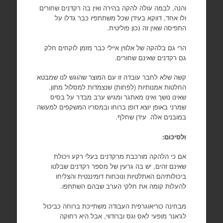
והנה, לבמה עולה להקה בהירה ואין בה רקדנים שחורים
ולו אחד, דווקא בעידן שכל משתתפיו כבר גדלו על
התפיסה שאין זה נכון פוליטית.
הרי גם בלהקה של אלווין איילי כבר מזמן לוקחים חלק
גם רקדנים שאינם שחורים.
קשה שלא לחבר עובדה זו עם המוצר שהוגש לנו שמבטא
החלטות אמנותיות (לפחות) שנצמדות למסלול מתון,
שאינו נושך ואינו מאתגר ומגיש ערב מבדר על בסיס
שמרני באופן יוצא דופן ברוחו ובמסריו המשקפים למעשה
במובנים אלה עידן שחלף.
ולסיכום:
אם כי הלהקה מורכבת מרקדנים בעלי רקע ויכולת
שאינם זהים, יש בה גרעין של מספר רקדנים שבלטו
ביכולותיהם האתלטיות ונוכחות דומיננטית והצליחו
להעלות קומה את חלקי הערב שבהם השתתפו.
מבחינה כוריאוגרפית העבודה משתייכת ברוחה כביכול
לג'אנר מופעי לאס וגס וברודווי, אבל היא רחוקה