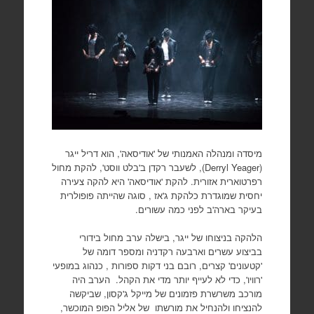
מיסדה ומנהלה האמנותי של 'אודיסאה', הוא דריל ייגר
(Derryl Yeager), לשעבר רקדן ב'בלט ווסט', להקת מחול
רפרטוארית אזורית. להקת 'אודיסאה' היא להקה צעירה
יחסית שמוגדרת כלהקת ג'אז , סוגה שהייתה פופולרית
בעיקר בארה'ב לפני כמה עשורים.
הלהקה בניצוחו של ייגר, בישלה ערב מחול בידורי
בביצוע עשרים וארבעה רקדניה ומספר דומה של
'קטעונים' קצרים, רובם בני דקות ספורות , כנהוג במופעי
'רוויו', כדי לא לעייף יותר מדי את הקהל. הערב היה
מורכב משרשרת פזמונים של מייקל ג'קסון, שביקשה
להנציחו ולהנחיל את מורשתו של אליל הפופ המוכשר,