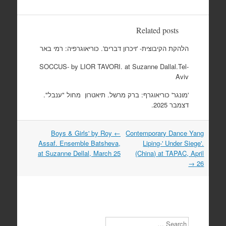
Related posts
הלהקת הקיבוצית- 'זיכרון דברים'. כוריאוגרפיה: רמי באר
SOCCUS- by LIOR TAVORI. at Suzanne Dallal.Tel-
Aviv
'מונגר' כוריאוגרף: ברק מרשל. תיאטרון מחול "ענבל".
דצמבר 2025.
Boys & Girls' by Roy
←
Contemporary Dance Yang
Post
Assaf. Ensemble Batsheva,
Liping-' Under Siege'.
navigation
at Suzanne Dellal, March 25
(China) at TAPAC, April
→
26
Search