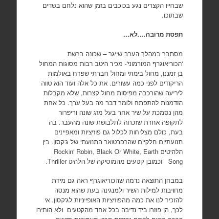
שבחייו הקצרים נגע בכוכבים בזמן שהוא נלחם בשדים
שבתוכו.
תפסת מרובה….לא…
מסתבר במהלך הערב שייגר – שכונה ברשת
'הכוריאוגרף המורמוני'- מכיר היטב רבות מסוגות המחול
בן זמננו, מחול בימתי ומחול חברתי שפרח באולמות
הריקודים לפני כמה עשורים. את כל אלה ועוד הוא טווה
ליריעה שהורכבה מפיסות מחול קצרות, שלא מקבלות
הזדמנות להתפתח ולומר דבר מה בעל ערך. כל אחת
מהן נסמכת על שיר אחר בעל מזג שונה וריפרור
לתקופה אחרת שזכתה לתלבושת שונה מהעבר. בה
בעת, כולם מצליחות לכלול גם פוזיציות ומאפיינים
תנועתיים חלקיים שהרפרטואר התנועתי של ג'קסון. בין
הלהיטים Rockin' Robin, Black Or White, Earth
Song וכמובן קטעים מהמוסיקה של הלהיט Thriller.
במבחן התוצאה נדמה שהכוריאוגרף ראה גם מידת
מחויבות למילות השיר ולמנגינה בעת שהוא מנסה
להזכיר לנו את כמה מהפוזיציות האופייניות לג'קסון. אי
לכך, הן פוזרו ביד נדיבה בכל אחד מהקטעים ולא הותירו