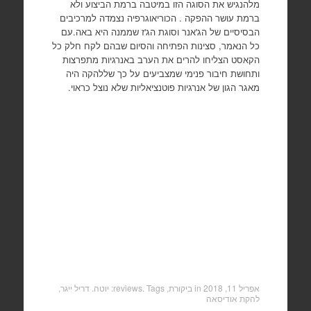
מלהנגיש את הסוגה הזו במיטבה ברמת הביצוע ולא
ברמת עושר ההפקה . הכוריאוגרפיה נצמדה למרכיבים
הבסיסיים של הג'אנר וסוגת הג'ז שממנה היא באה.עם
כל הנאמר, סצינות הפתיחה והסיום שבהם לקח חלק כל
הקאסט הצליחו להרים את הערב באנרגיות מתפרצות
ותחושת חיבור פנימי שמצביעים על כך שללהקה היה
מאגר הגון של אנרגיות פוטנציאליות שלא נוצל כראוי.
אפריל 11, 2018
in
ביקורת, reviews
. Tags:
יוטה. דריל ייגר
,
להקת אודיסאה