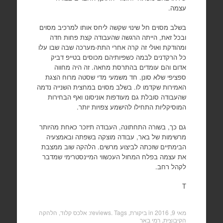
עצמה.
בשלב מסוים חל שינוי שקשה ליחס אותו למרכיב מסוים
ובכל זאת, הייתה הרגשה שהעבודה קצת פחות חדה
ומהודקת ואולי זה קרה אחרי התת-מערכה שבה שבו עלו
כל הרקדנים לבמה כשפיותיהם מכוסים בטייפ דביק
אדום והם עומדים בהתרסת מחאה. זה היה מחווה
ספציפי שלא סונן. חד משמעי מדי שסטה מרוח הצגת
האמירות שקדמו לו. בשלב מסוים במחצית השנייה נדמה
שהעבודה סובלת גם מעודפות אוניסונו ואף הבחירות
המוסיקליות התחילו להישמע צפויות יותר.
גם כך, בשורה התחתונה, העבודה תיזכר כאחת מהיותר
מרשימות של באר, עבודה מוצקה בשפתה ובאמצעיה
הבימתיים שזכתה לביצוע מרשים. הלהקה שוב ממצבת
את עצמה בפלח המחול העכשווי המיינסטרימי שמדבר
לקהל רחב.
T
מאי 9, 2016
in
ביקורת, reviews
. Tags:
אלכס קלוד
,
הלהקה
הקיבוצית
,
רמי באר