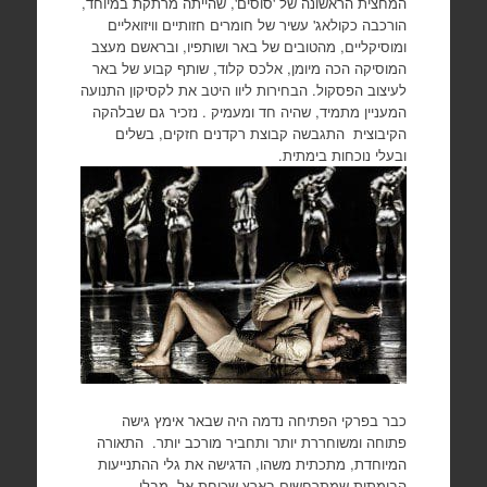
המחצית הראשונה של 'סוסים', שהייתה מרתקת במיוחד,
הורכבה כקולאג' עשיר של חומרים חזותיים וויזואליים
ומוסיקליים, מהטובים של באר ושותפיו, ובראשם מעצב
המוסיקה הכה מיומן, אלכס קלוד, שותף קבוע של באר
לעיצוב הפסקול. הבחירות ליוו היטב את לקסיקון התנועה
המעניין מתמיד, שהיה חד ומעמיק . נזכיר גם שבלהקה
הקיבוצית התגבשה קבוצת רקדנים חזקים, בשלים
ובעלי נוכחות בימתית.
כבר בפרקי הפתיחה נדמה היה שבאר אימץ גישה
פתוחה ומשוחררת יותר ותחביר מורכב יותר. התאורה
המיוחדת, מתכתית משהו, הדגישה את גלי ההתנייעות
הבימתית שמתרחשים בארץ שכוחת אל, מבלי