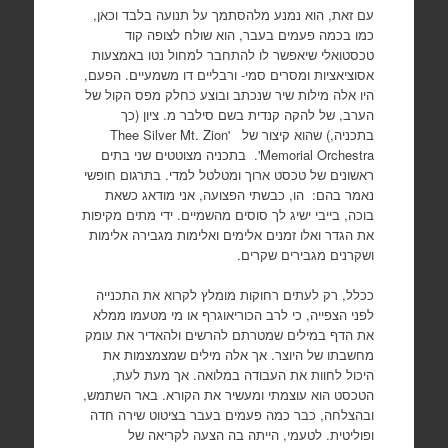
עם זאת, הוא נמנע מלהסתמך על תנועה בלבד וכאן,
כמו בכמה פעמים בעבר, הוא שולח לצופה קוד
טכסטואלי שיאפשר לו להתחבר למחול נטו באמצעות
אסוציאציות ומסרים סמי- ורבליים דו משמעיים. הפעם,
היו אלה מילות שיר שנכתב ובוצע כחלק מפס הקול של
הערב, של להקה קנדית בשם סילבר מ. ציון (כך
בתכניה,) שהוא קיצור של 'Thee Silver Mt. Zion
Memorial Orchestra'. בתכניה מצוטטים שני בתים
ראשונים של טכסט ארוך ומטלטל למדי. בתרגום חופשי
נאמר בהם: הו, כבשתי הפצועה, אני מודאג כשאת
בוכה, בייבי ישיג לך סוסים מהשמיים. ידי מתים מקיפות
את הגדר ואלו זמנים אלימים ואלימות מגבירה אלימות
ושקרנים מגבירים שקרים.
ככלל, רק לעתים רחוקות מומלץ לקרוא את התכנייה
לפני הצפייה, כי לרב הכוריאוגרף או מי מטעמו ממלא
את הדף במילים שמטרתם להרשים ולהאדיר את עומק
מחשבתו של היוצר. אך אלה מילים שמצמצמות את
היכול לחוות את העבודה במלואה. אך מעת לעת,
הטכסט הוא עוצמתי ומעשיר את הקורא. באר השתמש,
ובהצלחה, כבר כמה פעמים בעבר בציטוט שירה חדה
ופוליטית. לטעמי, הייתה בה הצעה לקריאה של