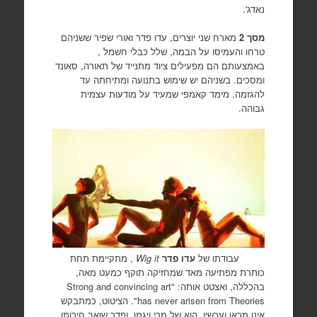
נאדג'.
מסך 2
מארח שני יוצרים, עדו פדר ואורי שפיר ששניהם
טרחו והעמיסו על הבמה, שלל כבלי חשמל ,
באמצעותם הם מפעילים ציוד מתנייד של תאורה, סאונד
ומסכים. בשניהם יש שימוש בתנועה ומתיחתה עד
להגזמה, מימד קאמפי שמעיד על מודעות עצמית
גבוהה.
עבודתו של
עדו פדר
Wig it
, מתקיימת תחת
כותרת מפתיעה מאד שמחזיקה תוקף כמעט מאה,
בהכללה, ואצטט אותה: "Strong and convincing art
has never arisen from Theories". הציטוט, כמתבקש
אינו מכאן ועכשיו. הוא של מרי ויגמן. ופדר שואב חירותו