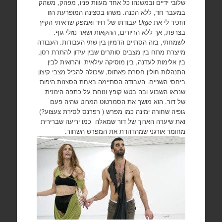
שלובי ידיים ובמשנהו כל אחד מעוות פניו, מפהק, משהק
במעבר חד, ללא הכנה. משהו בסצינה המופרעת הזו
הזכיר לי את
Urge
עבודתו של דויד ואמפק שראיתי הקיץ
בצרפת, אך ללא הריורים, ההקאות ושאר נוזלי גוף.
לשמחתי, בזה הסתיים הדמיון בין שתי העבודות. העבודה
מייצרת מתח בין מצבים סותרים שבין עידון להתרת רסן,
בין אלימות לעדנה, בין מוסיקה עילאית והרואית לבין
התנהלות חולין חסרת פאתוס, שיכולה להכיל מצבי קיצון
ביחסי השניים. העבודה הסתיימה באחת הסצנות היפות
שנראו השבוע ובה בטש קופץ ונוחת על כתפה הימנית
של דור. הוא מושך את הסמרטוט המרוט שהיה פעם
גופיה שחורה ימינה כמו מפרש ( רפרנס לסירת צעצוע?)
ואת שיערה הארוך של דור שמאלה כמו יריעה שברירית
מחומר אורגני שמהדהדת את המפרש השחור.