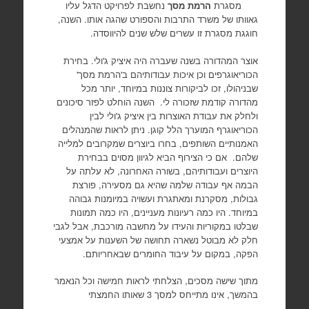
מסגרת
הרמת מסך
נחשבת לפרויקט הדגל עליו
גאוותו של משרד התרבות והספורט שהגה אותו. השנה,
חוגגת מסגרת זו עשרים שלש שנים להיווסדה.
אוצר המהדורה בשנה שעברה היה איציק ג'ולי. בחירת
הכוריאוגרפים וכן איכות עבודותיהם ב'הרמת מסך'
שבניהולו, זכו לביקורות צוננות במיוחד, יותר מכל
מהדורה קודמת שזכורה לי. השנה הוחלט לפזר סיכונים
ולחלק את עבודת האוצרות בין איציק ג'ולי לבין
הכוריאוגרף המוערך הלל קוגן. ניתן לראות שהמנהלים
האמנותיים השותפים, בחרו ביוצרים שמקרובים למלייה
שלהם. אם כי הצירוף הביא לגיוון מסוים בבחירת
היוצרים ועבודותיהם, בשורה האחרונה, לא עלתה על
הבמה אף עבודה שלמה שהיא גם מסעירה, פורצת
גבולות, מסקרנת ומאתגרת ועשויה במיומנות גבוהה
במיוחד. היו כמה רעיונות מעניינים, היו כמה תמונות
שבלטו במקוריות והעידו על מחשבה מורכבת, אבל לגבי
חלק לא מבוטל נשארה תחושה של השענות על אמצעי
הפקה, במקום על עיבוד החומרים שבאחריותם.
מתוך שישה מסכים, הצלחתי לראות חמישה וכל הנאמר
בהמשך, אינו מתייחס למסך 3 שאותו החמצתי