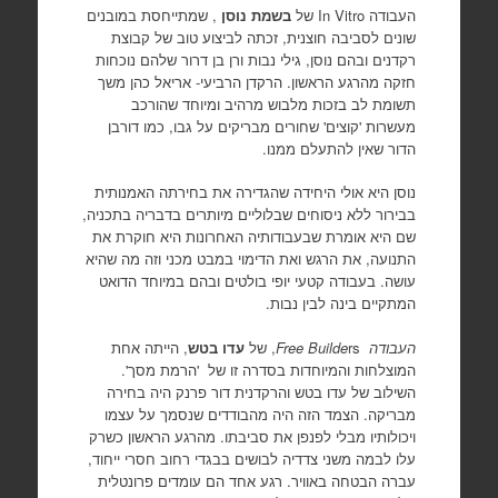
העבודה In Vitro של
בשמת נוסן
, שמתייחסת במובנים
שונים לסביבה חוצנית, זכתה לביצוע טוב של קבוצת
רקדנים ובהם נוסן, גילי נבות ורן בן דרור שלהם נוכחות
חזקה מהרגע הראשון. הרקדן הרביעי- אריאל כהן משך
תשומת לב בזכות מלבוש מרהיב ומיוחד שהורכב
מעשרות 'קוצים' שחורים מבריקים על גבו, כמו דורבן
הדור שאין להתעלם ממנו.
נוסן היא אולי היחידה שהגדירה את בחירתה האמנותית
בבירור ללא ניסוחים שבלוליים מיותרים בדבריה בתכניה,
שם היא אומרת שבעבודותיה האחרונות היא חוקרת את
התנועה, את הרגש ואת הדימוי במבט מכני וזה מה שהיא
עושה. בעבודה קטעי יופי בולטים ובהם במיוחד הדואט
המתקיים בינה לבין נבות.
העבודה
rs, של
Free Builde
עדו בטש
, הייתה אחת
המוצלחות והמיוחדות בסדרה זו של 'הרמת מסך'.
השילוב של עדו בטש והרקדנית דור פרנק היה בחירה
מבריקה. הצמד הזה היה מהבודדים שנסמך על עצמו
ויכולותיו מבלי לפנפן את סביבתו. מהרגע הראשון כשרק
עלו לבמה משני צדדיה לבושים בבגדי רחוב חסרי ייחוד,
עברה הבטחה באוויר. רגע אחד הם עומדים פרונטלית