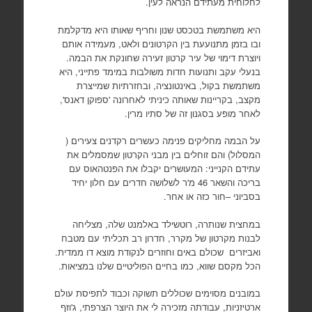
לחלוחית מעתידם הנראה לעין.
היא משתמשת בטכסט שנון וחריף שאותו היא מדקלמת
ובו בזמן מתנועעת בין הקרטונים ולאט, מעמידה אותם
ויוצרת דימוי של עיר קרטון זעירה שחונקת את הבמה.
בנעלי עקב ותנועות חדות משולבות במימד פתייני, היא
משתמשת בקול, באינטונציה, ובחזרתיות שמייצרת
מקצב, בקריינות שאותה כיניתי לאחרונה 'ספוקן דאנס',
לאחר מופע בסגנון זה של סתיו מרין.
על הבמה מחליקים פנימה כעשרים רקדנים צעירים (
המסלול) והם זוחלים בין מבני הקרטון שמסמלים את
עתידם הקנייני: המעושרים יקבלו את הפנטהאוס עם
בריכה והשאר 46 מ'ר לשלושה חדרים עם חלון יחיד
בסביוני –חור כזה או אחר.
במחצית שנותרה, רוטשילד באלמנט שלה, מצליחה
לבנות מקרטון של מקרר, חדרון רב תכליתי עם מטבח
ואביזרים שכולם באים וחוזרים לנקודת מוצא דו ממדית.
הכל מקסם שווא, כמו בחיים הפוליטיים שלנו במציאות.
במובנים מסוימים שכוללים תשוקה וכבוד לתפיסת עולם
ארטיזניות, עבודתה מזכירה לי את היוצר הצרפתי, ג'וזף