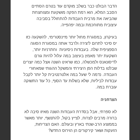
הדבר הבולט כבר בשלב מוקדם עוד בטרם הסתיים
הסבב המלא, הוא רמת הפקה מושקעת ומצוחצחת
שהביאה את מרבית העבודות להתחולל בסביבה
עיצובית מתוחכמת ובמה יפהפייה.
בעיקרון, במסגרת מחול יותר מיינסטרימי, להשקעה כזו
יס סיכוי לתרום ליצירה ולרבד אותה במסגרת הסוגה
הספציפית שלה. בעבודות ניסיוניות וחתרניות יותר,
השקעת יתר מאמץ בעיצוב במה עלול להיות גורם
לדיסונאנס ולמכשלה, כמו שראינו השנה אצל כמה יוצרים
שבלטו בדלות הפן היצירתי והמשקל ההגותי שמאחורי
העבודה. נדמה לי שעל במה אלטרנטיבית קל יותר לקבל
עבודות לביליות, שלא בשלות עד הסוף, כל עוד התשוקה
עוברת במה.
הצרחניה
לא ספרתי, אבל בסדרת העבודות השנה מאיזו סיבה לא
ברורה מרבים לצרוח, לצייץ בקול, להתנשף, יותר מאשר
בממוצע הרב-שנתי בארץ ובעולם. האם הצריחות,
הזעקות ושאר קירקורים הן הוירוס החדש?