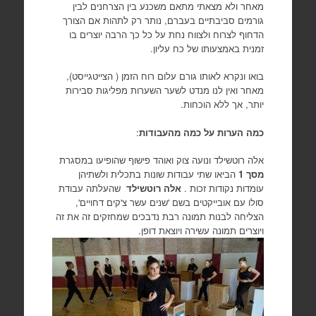
מאחר ולא מצאתי מתאם משכנע בין הצרחנים לבין
גורמים סביבתיים בעברם, נותר רק לתהות אם הצורך
הדחוף לצרוח ולצווח נחת על כל כך הרבה יוצרים בו
זמנית באמצעותו של כח עליון.
בואו ונקרא לאותו גורם עלום רוח הזמן ( הצייטגייסט),
מאחר ואין לנו מנדט לשער השערות מפליגות סבירות
יותר, אך ללא הוכחות.
כמה הערות על כמה מהעבודות
:
אלה רוטשילד ונועה צוק ואוהד פישוף שהופיעו במסגרת
מסך 1
הביאו שתי עבודות שונות בתכלית ולשתיהן
עומדות נקודות זכות .
אלה רוטשילד
שהעלתה עבודת
סולו עם אובייקטים בשם 'שנים עשר צ'קים דחויים',
הצליחה לבנות תמונה רבת נדבכים שמחזקים זה את זה
ויוצרים תמונה עשירה ויוצאת דופן.