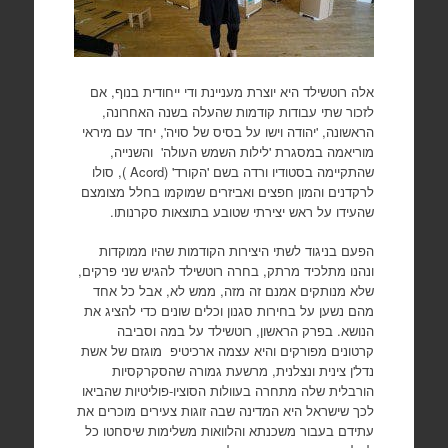
אלה רוטשילד היא יוצרת מעניינת ודי ייחודית בנוף, אם
לזכור שתי עבודות קודמות שהעלה בשנה האחרונה,
הראשונה, 'יהודה וישו על בסיס של סויה', יחד עם מיראי
מוריאמה במסגרת 'לילות השמש העולה' והשנייה,
שהתקיימה בסטודיו ורדה בשם 'הקורד' (Acord ), סולו
לרקדנים והמון חפצים ואביזרים שמוקמו בחלל מצומצם
שהעידו על ראש יצירתי שטובע בתוצאות סקרנותו.
הפעם בניגוד לשתי היצירות הקודמות שהיו ממוקדות
ונהנו מתלכיד מרתק, בחרה רוטשילד להגיש שני פרקים,
שלא מנותקים אמנם זה מזה, ממש לא, אבל כל אחד
מהם נשען על בחירות סגנון וכלים שונים כדי להציג את
הנושא. בפרק הראשון, רוטשילד על במה וסביבה
קרטונים מפורקים והיא עצמה ארכיטיפ מוגזם של אשת
נדל'ן צינית ונצלנית, מרשעת גמורה שהסקרקסיות
הורבלית שלה מתחרה בעוולות הסוציו-פוליטיות שהביאו
לכך שישראל היא המדינה שבה זוגות צעירים מוכרים את
עתידם בעבור משכנתא והלוואות משלימות שיסחטו כל