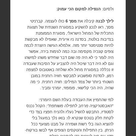
ולסיום:
הנפילה למקום הכי עמוק
:
לילך לבנה
קיבלה את
מסך 6
כולו לעצמה. קברניטי
מסך, ראו לנכון להשקיע במסגרת השנתית של תצוגת
התכלית של המחול הישראלי, מסגרת הממומנת
בנדיבות בולטת, בסדנה ניו אייג'ית, שאפילו לא מבקשת
להיות סנטימטר יותר מזה. אלמלא הגישה היוצרת לכמה
צופים קונכיה מקסימה ובה כמה לגימות בירה, אפשר
היה לומר כי לא היה פה שום דבר שחידש משהו למישהו
וגם לא היה דבר שיכול היה להצביע על הסיבות שעבודה
זו נכללה במסגרת מחול ולא שולחה באוטובוס למצפה
רמון, לסדנת סופשבוע למבקשי חוויה רוחנית במובן
השטחי ביותר של צמד המילים: חוויה רוחנית. כי מה
שהיה, היה הכי קלישאי, פומפוזי, יומרני ומביך.
למי שהחמיץ את העבודה בעלת השם היומרני:
"
האבסטרקציה מרחב לתפילה משותפת":
הקהל נכנס
לסטודיו, התבקש להשיל נעליו ולהניח חפציו בצד כדי
לקחת חלק בטכס שנקרא לו: בואו נלך במעגל בלי
להוציא הגה בלי רשות ושמירה על מבט מצועף ככל
הניתן. בין התפילות והטקסים הצופים אף לבשו בורקות-
סדין עם חור לעיניים כדי להתבונן בזולת.