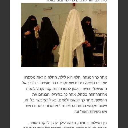
אחר כך המנחה, הלא היא לילך, החלה קוראת מספרון
יומרני בהוצאה ביתית שמתקרא ברב חוצפה: " הדרך אל
המופשט". בצעד ראשון למטרה התבקש הקהל להגות
אההההההה בסגול, אחר כך בחיריק, הבנתם את
ההמשך. אחר כך לנשום ולנשום, כאילו שאפשר בלי זה.
ציטוט מקטעי ההגות הפואזית: " אפשרות רושפת רשת
אש בשירות האש" וגו'.
בין תפילות רוחניות, מצאה לילך לנכון לרקד חשופה.