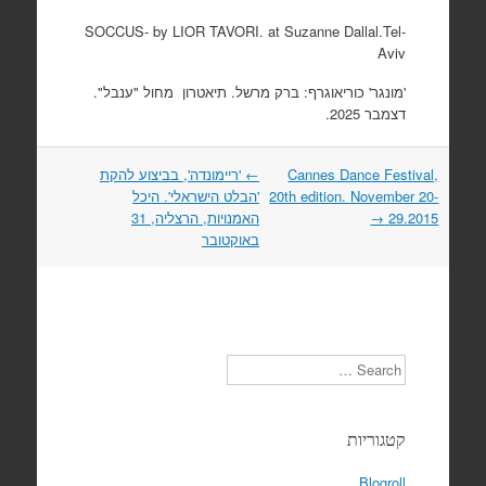
SOCCUS- by LIOR TAVORI. at Suzanne Dallal.Tel-
Aviv
'מונגר' כוריאוגרף: ברק מרשל. תיאטרון מחול "ענבל".
דצמבר 2025.
Post
Cannes Dance Festival,
←
'ריימונדה', בביצוע להקת
navigation
20th edition. November 20-
'הבלט הישראלי'. היכל
29.2015
→
האמנויות, הרצליה, 31
באוקטובר
Search
קטגוריות
Blogroll