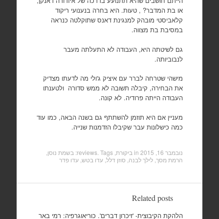
הייתם חושבים שהיא תתנועע בדרכה של איזדורה דאנקן,
או בת המדבר? , טעות. היא בחרה בנענועי ריקוד
קלאביסטי מובהק למנגינת דאנס שתוקלטה כנראה
במסיבת בת מצווה.
גם לשיטתה היא, העבודה לא התעלתה מעבר
לנבוביותה.
מישהי שטרחה לברר עם איציק ג'ולי מה לדעתו מצדיק
את הבחירה, קיבלה תשובה לא ממש סדורה ולטענתו
העבודה הייתה פרודיה. לא קונה.
מעניין אם היא תוזמן להשתתף גם בשנה הבאה, כמו עוד
כמה כישלונות עבר שקיבלו הזדמנות שנייה.
נובמבר 16, 2015
in
ביקורת, reviews
. Tags:
בשמת נוסן
,
הרמת מסך
,
לילך לבנה
,
סוזן דלל
,
עדו בטש
,
עדו פדר
Related posts
הלהקת הקיבוצית- 'זיכרון דברים'. כוריאוגרפיה: רמי באר