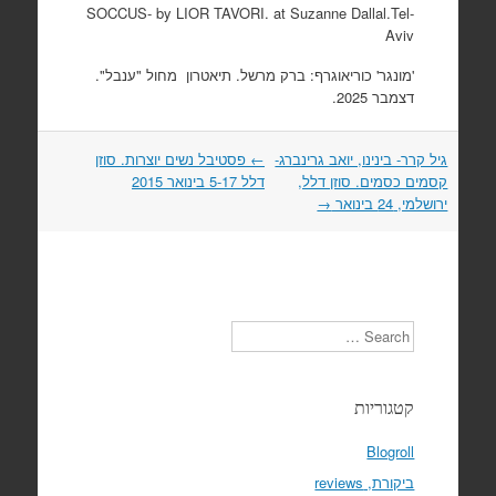
SOCCUS- by LIOR TAVORI. at Suzanne Dallal.Tel-
Aviv
'מונגר' כוריאוגרף: ברק מרשל. תיאטרון מחול "ענבל".
דצמבר 2025.
Post
גיל קרר- בינינו, יואב גרינברג-
←
פסטיבל נשים יוצרות. סוזן
navigation
קסמים כסמים. סוזן דלל,
דלל 5-17 בינואר 2015
ירושלמי, 24 בינואר
→
Search
קטגוריות
Blogroll
ביקורת, reviews