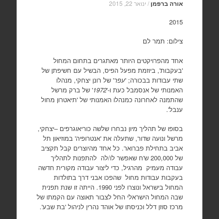
אורה ברפמן
/
ינואר 22, 2015
2015
צילום: תמר לם
אחד מהפרויקטים היותר מאתגרים בתחום המחול
'בעקבות', ביוזמת מפעל הפיס, הבשיל עם חשיפתן של
שתי עבודות בבכורה; '
עפר
' של רונן יצחקי, מנהלו
האמנותי של אנסמבל כעת ו-'
1972
' של ברק מרשל
שהתמנה לאחרונה כמנהלו האמנותי של 'תיאטרון מחול
ענבל'.
בסופו של תהליך מיון נבחרו שלשה כוריאוגרפים –יצחקי,
מרשל ונועה שדור, שתעלה את 'אנטרופיה' במוזיאון תל
אביב בתחילת פברואר. כל אחד מהיוצרים קבל תקציב
של 200,000 ש'ח שאפשר לו/לה להתפנות לתהליך
עבודה מעמיק מהרגיל, כדי ליצור עבודה מקורית חדשה
בעקבות עבודות מחול שהפכו אבני דרך בתולדות
המחול בישראל ונוצרו לפני 1990. הייתה זו שנת תפנית
שבה המחול הישראלי החל לצבור תאוצה עם הקמתו של
מרכז סוזן דלל וכניסתו של אוהד נהרין לניהול 'בת שבע'.