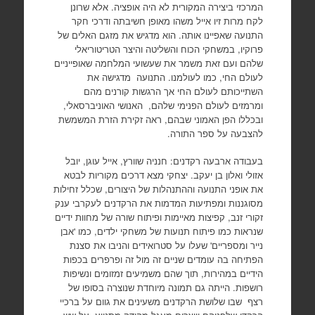
המרכזי ביצירה המקורית לא היה אופציה. אלא שרונן
לקח מרות זיו אייל משהו מאופן חשיבתה ודרכי חקר
התנועה שאפיינו אותה. הוא מדגיש את מזגם האלים של
פרוקיו, במשחקי הכוח והשליטה והיצר הטריטוריאלי
שלהם ועם זאת משמר את שעשועי המלחמה שאופייניים
לעולם החי, כמו לעולמנו. התנועה מדגישה את
השתייכותם לעולם החי אך הרגשות קורנים מהם
ומרמזים לעולם הפנימי שלהם, האנושי האוניברסאלי,
ובכללו הפן האמוני שבהם, ראה זקירת הזרת המשמשת
להצבעה על ספר התורה.
בעבודה ארבעה רקדנים: חנניה שוורץ, אייל עוגן, יובל
אזולי ואלון בן יעקב. יצחקי מצא דרכים מקוריות לבטא
את אופני התנועה וההתנהלות של היצורים, שכלל זחילות
מסוגננות ומפתיעות המדמות את הרקדנים לעקרבי ענק
זקורי זנב, קפיצות מאיימות ופיתוח שורה של מחוות ידיים
שנראות כמו פיתוח תנועות של משחקי ילדים, כמו 'אבן
נייר ומספריים' שעלו על סטרואידים והניבו את סצנת
הפתיחה בה עומדים שניים זה מול זה ופרפרים בכפות
הידיים במהירות, תוך שהם משמיעים זמזומים ונשיפות
רושפות. הייתה גם תמונה מיוחדת שנוצרה בסופו של
רצף שבו שלושת הרקדנים משעינים את גוום על ברכיי