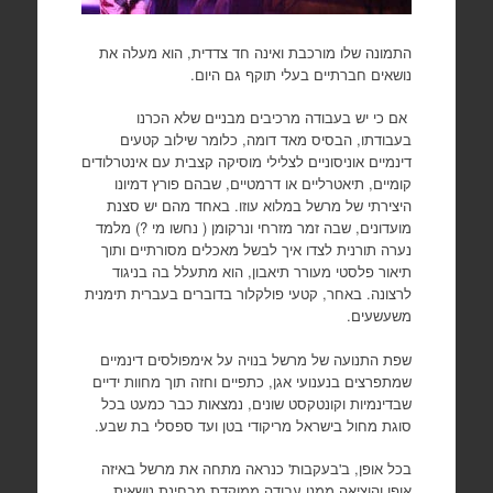
התמונה שלו מורכבת ואינה חד צדדית, הוא מעלה את
נושאים חברתיים בעלי תוקף גם היום.
אם כי יש בעבודה מרכיבים מבניים שלא הכרנו
בעבודתו, הבסיס מאד דומה, כלומר שילוב קטעים
דינמיים אוניסוניים לצלילי מוסיקה קצבית עם אינטרלודים
קומיים, תיאטרליים או דרמטיים, שבהם פורץ דמיונו
היצירתי של מרשל במלוא עוזו. באחד מהם יש סצנת
מועדונים, שבה זמר מזרחי ונרקומן ( נחשו מי ?) מלמד
נערה תורנית לצדו איך לבשל מאכלים מסורתיים ותוך
תיאור פלסטי מעורר תיאבון, הוא מתעלל בה בניגוד
לרצונה. באחר, קטעי פולקלור בדוברים בעברית תימנית
משעשעים.
שפת התנועה של מרשל בנויה על אימפולסים דינמיים
שמתפרצים בנענועי אגן, כתפיים וחזה תוך מחוות ידיים
שבדינמיות וקונטקסט שונים, נמצאות כבר כמעט בכל
סוגת מחול בישראל מריקודי בטן ועד ספסלי בת שבע.
בכל אופן, ב'בעקבות' כנראה מתחה את מרשל באיזה
אופן והוציאה ממנו עבודה ממוקדת מבחינת נושאית,