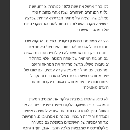
לכן בחר מרשל את שנת 1972 לכותרת יצירתו, שנת
עליית הפנתרים השחורים ושנה אחרי מהומות ואדי
סאליב שהיו שיאה של מחאה חברתית- עדתית שפרצה
בעוצמה מקרב האוכלוסיות המוחלשות נגד מוקדי הכוח
של הממסד האשכנזי.
היצירה ממוקמת במועדון ריקודים בשכונת התקווה שבו
מתכנסים להגדרתו "הפרחות והארסים" האותנטיים.
רחבת הריקודים משמשת לא רק לבניית הזדהות רגשית
עם תנועות המחאה של אותה תקופה, אלא בתהליך
'בעקבות' משלו, מרשל מהדהד את המחאה והזעם
מהעבר, עם תהליך מעניין שקורה עכשיו, עם שובו של
שיח מחודש בנושא הדרתם של המזרחיים ובמקביל
פיתוח זהות עדתית מחודשת וגאה, בעקבות תנועת
ה'
ערס
-פואטיקה'.
לא פלא שהסולו בערבית שלקח את המוטיב המעודן
והמרגש, רוויי התשוקה הלקוח משיר השירים: 'שחורה אני
ונאווה' הפך להתרסה רווית זעם שיוביל להעצמה אישית
ומגדרית והגדרת העצמי במונחים אסרטיביים. הקריאות
נגד ההגמוניות של האשכנזים מטופלת גם כסטירה
פולקלוריסטית שמבצעת מלכה חג'בי, אגב, תוך הגחכת