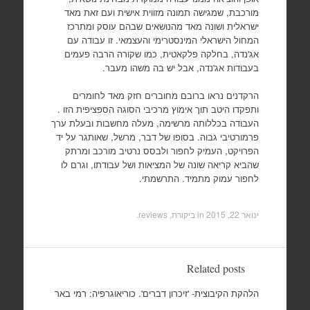
מורכבת, שמגישה תמונה מזווית אישית ועם זאת מאד
ישראלית ושונה מאד מהנושאים שבהם עוסק ומתרכז
המחול הישראלי המינסטרימי והעצמאי. זו עבודה עם
אג'נדה, בחלקה פלקאטית, כמו שקורה הרבה פעמים
בעבודות אג'נדה, אבל יש בה משהו מעבר.
הרקדנים נראו ברובם מחוברים חזק מאד לחומרים
ותפקדו היטב תוך אימוץ מרכיבי הסוגה הספציפית הזו .
העבודה בכללותה מרשימה, מעלה מחשבות ובעלת ערך
פרמורטיבי גבוה. בסופו של דבר, מרשל, שאותגר על יד
הפרויקט, העמיק לחפור ולבסס נרטיב מורכב ומרתק
שהביא קריאה שונה של המציאות ושל עבודתו, וגרם לו
לחפור עמוק מתמיד. התרשמתי.
ינואר 22, 2015
in
ביקורת, reviews
.
Related posts
הלהקת הקיבוצית- 'זיכרון דברים'. כוריאוגרפיה: רמי באר