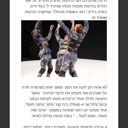
הרקדן שלפניהם ויוצרים מעגל מהודק מתנייע על שש
רגליים בזרועות מונפות מעלה שהזכיר לי בעל חיים
בסרט בידיוני, דמוי גישושית מהחלל, שחישניה כזרועות
שושנת ים.
לא אחת רונן לוקח את הזמן ומושך אותו בשרשרת חזרה
על מוטיבים ואף מקפיא את הרצף הנרטיבי כאשר
התנועה חדלה ואחד הרקדנים פוסע לקדמת הבמה
ובקול צלול שר א-קאפלה בית קצר מתוך 'ונתנה תוקף',
אחד מפיוטי יום כיפור שפותח במשפט: "אדם יסודו
מעפר, וסופן לעפר…" בעודו מבצע נפילות לאחור.
זו עבודה מרשימה ומענגת, מקורית ביותר, מלאת דימיון