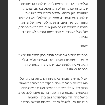
ושלושת הרקדנים מביאים לבמה יכולות ביטוי ייחודיות
שמחברות אנרגיה והליכה על הסף, בשילוב תמימות
אותנטית. רונן בהחלט הצליח להביא לידי ביטוי את
יכולותיו כיוצר והעבודה מעניינת, מפולפלת ויש בה הומור
מיוחד. עם זאת, העבודה זקוקה לעוד מידה של הידוק,
לפעמים תחושת משיכת הזמן אינה מדייקת את המכלול,
אולי בשל העובדה כי רובד זרימת הנרטיב לא תמיד די
בהירה.
'1972'
במחצית השנייה של הערב העלה ברק מרשל את '1972'
שנוצרה תיאורטית בעקבות 'שיר השירים' של שרה לוי
תנאי, מייסדת להקת ענבל שגרסתה המלאה עלתה
בבכורה ב- 1982.
יש לזכור שתי עובדות ביוגרפיות רלוונטיות: ברק מרשל
הוא בנה של מרגלית עובד, הרקדנית המיתולוגית ועמוד
התווך של 'ענבל' משנות החמישים והשישים שאישיותה
הבימתית הכובשת הייתה שם דבר גם מעבר לים. שנית,
מרשל נולד וגדל בקליפורניה ושם ביתו. כתוצאה
מנסיבות חייו, ל'ענבל' הייתה חשיבות מכרעת בפיתוח