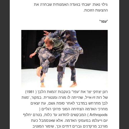
גילוי נאות: ישבתי בוועדה האמנותית שבחרה את
ההצעות הזוכות.
'עפר'
רונן יצחקי יצר את 'עפר' בעקבות 'המוות הלבן' ( 1981)
של רות זיו-אייל, שהייתה לו מורה ומנטורית. במקור, 'מוות
לבן' מתרחש במדבר לאחר סופת גשם, עת יוצאים
מחרכי האדמה הצחיחה המוני פרוקי רגליים (
Arthropods ) המבקשים להזדווג עד כלות, בטרם יחלוף
יום וייעלמו במעמקי האדמה. אלא שאנסמבל כעת
מורכב מרקדנים גברים דתיים וכך, שימור המוטיב