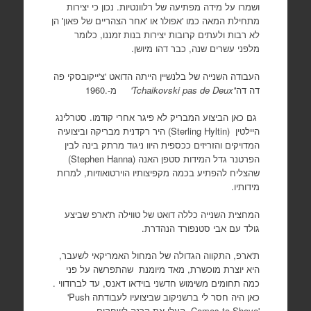
ושמרו על מידה מפתיעה של רלוונטיות. נכון כי יצירות
מתחילת המאה כמו 'אפולו' או 'אחר הצהריים של פאון' הן
לא רבות ולעתים קרובות יצירות בנות זמננו, כלומר
מלפני עשרים שנה, כבר דהו מיושן.
העבודה השנייה של בלנשיין הייתה הדואט 'צ'ייקובסקי פה
דה דה'
'Tchaikovski pas de Deux'
מ-.1960
גם כאן הביצוע המבריק לא פיגר אחרי קודמו. סטרלינג
היילטין
(
Sterling Hyltin
) היר רקדנית מבריקה וביצועיה
המדויקים והזריזים ככספית היוו ניגוד מרתק בינה לבין
הפרטנר גדל המידות סטפן האנה
(Stephen Hanna)
שהצליח להפתיע בכמה מקפיצותיו הוירטואוזיות, למרות
מידותיו.
המחצית השנייה כללה דואט של טווילה ת'ארפ שביצע
גולד עם אבי סטנפורד הנהדרת.
ת'ארפ, התקווה הגדולה של המחול האמריקאי לשעבר,
היא יוצרת מוכשרת, מאד מיומנת
שהתפרשה על פני
כמה תחומים משימוש חדשני בוידאו דאנס, עד לברודווי .
כאן היה חסר לי ברשניקוב שביצועיו לעבודתה
'Push
Comes to Shove'
העלו את קרנה לשחקים.