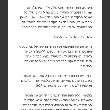
השתיים הנותרות היו דואט של טווילה ת'ארפ (
Twyla
Tharp
) והעבודה היחידה בערב בה לוקחים חלק כל
עשרת הרקדנים והיא של תום גולד (
Tom Gold
). באופן
מקרי או לא, תום גולד גם רוקד ביצירה של ת'ארפ וגם
הכוריאוגרף של 'שאנטי', היצירה המסיימת והכה ארוכה.
גולד הוא סולן הלהקה לשעבר
מי שראה את הנוקשות ואת חריצי הדאגה על פניו בקטעי
הפרטנריות שלו בדואט הידוע בשמו "ג'אנק" דואט של
ת'ארפ, לא הופתע לדעת שגולד נמצא במקום אחר
היום. חידת משקלו המכריע בערב זה נותרה אניגמה
בכל מובן.
במחצית הפותחת שהייתה במובהק טובה מזו שאחריה,
ביצעו הרקדנים שתי עבודות של בלנשיין ופתחו ב'אפולו'
(
Apollo
) למוסיקה של סטרווינסקי מ- 1927.
בלנשיין, ללא ספק אחד היוצרים הגדולים של המאה
העשרים יצר את אפולו -עבודה לרקדן ושלש רקדניות
המגלמות את שלשת המוזות- ל'בלט רוס', הלהקה של
דיאגילב שאימצה אותו בעת שהיה חסר כל אחרי שעזב