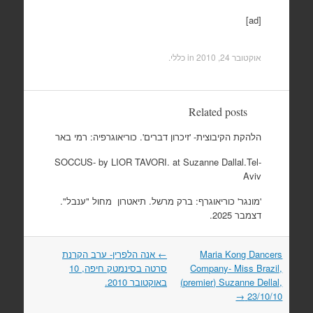
[ad]
אוקטובר 24, 2010
in כללי.
Related posts
הלהקת הקיבוצית- 'זיכרון דברים'. כוריאוגרפיה: רמי באר
SOCCUS- by LIOR TAVORI. at Suzanne Dallal.Tel-
Aviv
'מונגר' כוריאוגרף: ברק מרשל. תיאטרון מחול "ענבל".
דצמבר 2025.
Post
Maria Kong Dancers
←
אנה הלפרין- ערב הקרנת
navigation
Company- Miss Brazil,
סרטה בסינמטק חיפה, 10
(premier) Suzanne Dellal,
באוקטובר 2010.
→
23/10/10