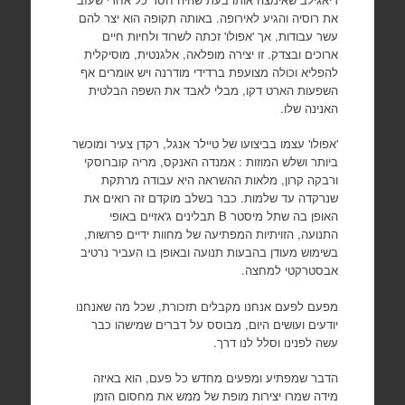
את רוסיה והגיע לאירופה. באותה תקופה הוא יצר להם
עשר עבודות, אך 'אפולו' זכתה לשרוד ולחיות חיים
ארוכים ובצדק. זו יצירה מופלאה, אלגנטית, מוסיקלית
להפליא וכולה מצועפת ברדידי מודרנה ויש אומרים אף
השפעות הארט דקו, מבלי לאבד את השפה הבלטית
האנינה שלו.
'אפולו' עצמו בביצועו של טיילר אנגל, רקדן צעיר ומוכשר
ביותר ושלש המוזות : אמנדה האנקס, מריה קוברוסקי
ורבקה קרון, מלאות ההשראה היא עבודה מרתקת
שנרקדה עד שלמות. כבר בשלב מוקדם זה רואים את
האופן בה שתל מיסטר
B
תבלינים ג'אזיים באופי
התנועה, הזויתיות המפתיעה של מחוות ידיים פרושות,
בשימוש מעודן בהבעות תנועה ובאופן בו העביר נרטיב
אבסטרקטי למחצה.
מפעם לפעם אנחנו מקבלים תזכורת, שכל מה שאנחנו
יודעים ועושים היום, מבוסס על דברים שמישהו כבר
עשה לפנינו וסלל לנו דרך.
הדבר שמפתיע ומפעים מחדש כל פעם, הוא באיזה
מידה שמרו יצירות מופת של ממש את מחסום הזמן