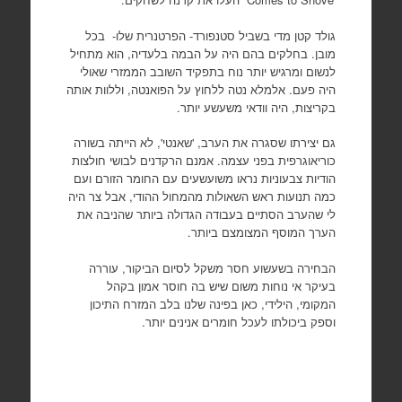
גולד קטן מדי בשביל סטנפורד- הפרטנרית שלו-
בכל
מובן. בחלקים בהם היה על הבמה בלעדיה, הוא מתחיל
לנשום ומרגיש יותר נוח בתפקיד השובב הממזרי שאולי
היה פעם. אלמלא נטה ללחוץ על הפואנטה, וללוות אותה
בקריצות, היה וודאי משעשע יותר.
גם יצירתו שסגרה את הערב, 'שאנטי', לא הייתה בשורה
כוריאוגרפית בפני עצמה. אמנם הרקדנים לבושי חולצות
הודיות צבעוניות נראו משועשעים עם החומר הזורם ועם
כמה תנועות ראש השאולות מהמחול ההודי, אבל צר היה
לי שהערב הסתיים בעבודה הגדולה ביותר שהניבה את
הערך המוסף המצומצם ביותר.
הבחירה בשעשוע חסר משקל לסיום הביקור, עוררה
בעיקר אי נוחות משום שיש בה חוסר אמון בקהל
המקומי, הילידי, כאן בפינה שלנו בלב המזרח התיכון
וספק ביכולתו לעכל חומרים אנינים יותר.