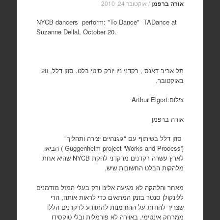
אורה ברפמן
/
אוקטובר 24, 2010
NYCB dancers
perform: "To Dance"
TADance at
Suzanne Dellal, October 20.
תל אביב דאנס , רקדני ניו יורק סיטי בלט. סוזן דלל, 20
באוקטובר.
צילום:Arthur Elgort
אורה ברפמן
סוזן דלל בשיתוף עם "גוגנהיים יצירה ותהליך"
(
Guggenheim project 'Works and Process'
) הביאו
לארץ עשרה רקדנים מרקדני להקת
NYCB
שהיא אחת
מלהקות הבלט החשובות שיש.
מאחר והלהקה לא מגיעה אלינו ורק בעלי המזל מזדמנים
ללינקולן סנטר בזמן המתאים כדי לראות אותה, הרי
שצריך להודות על ההזדמנות להתוודע לרקדנים הללו
ממרחק אינטימי, באוירה לא פורמלית ובלי טוקסידו