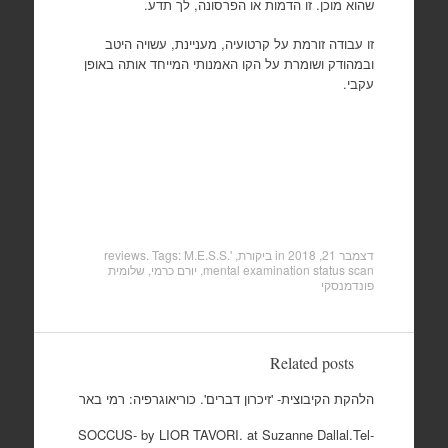
שהוא מוכן. זו הדמות או הפרסונה, לך תדע.
זו עבודה זורמת על קרטועיה, מעניינת, עשויה היטב
ובמהודק ושומרת על הקו האמנותי המייחד אותה באופן
עקבי.
דצמבר 21, 2018
in
ביקורת, reviews
M.E.S.S.'
. Tags:
mental examination status scan
,
יורם כרמי
,
שלומית
פונדמנסקי
Related posts
הלהקת הקיבוצית- 'זיכרון דברים'. כוריאוגרפיה: רמי באר
SOCCUS- by LIOR TAVORI. at Suzanne Dallal.Tel-