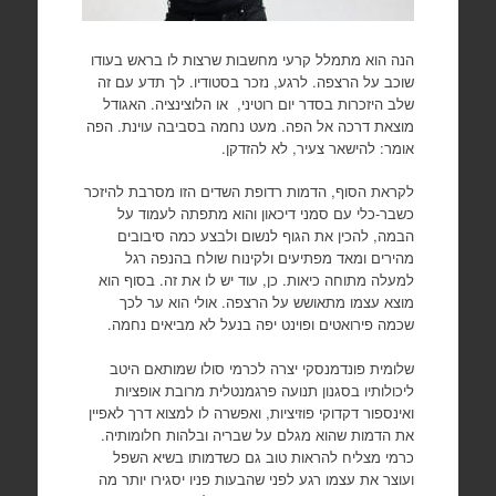
הנה הוא מתמלל קרעי מחשבות שרצות לו בראש בעודו
שוכב על הרצפה. לרגע, נזכר בסטודיו. לך תדע עם זה
שלב היזכרות בסדר יום רוטיני, או הלוצינציה. האגודל
מוצאת דרכה אל הפה. מעט נחמה בסביבה עוינת. הפה
אומר: להישאר צעיר, לא להזדקן.
לקראת הסוף, הדמות רדופת השדים הזו מסרבת להיזכר
כשבר-כלי עם סמני דיכאון והוא מתפתה לעמוד על
הבמה, להכין את הגוף לנשום ולבצע כמה סיבובים
מהירים ומאד מפתיעים ולקינוח שולח בהנפה רגל
למעלה מתוחה כיאות. כן, עוד יש לו את זה. בסוף הוא
מוצא עצמו מתאושש על הרצפה. אולי הוא ער לכך
שכמה פירואטים ופוינט יפה בנעל לא מביאים נחמה.
שלומית פונדמנסקי יצרה לכרמי סולו שמותאם היטב
ליכולותיו בסגנון תנועה פרגמנטלית מרובת אופציות
ואינספור דקדוקי פוזיציות, ואפשרה לו למצוא דרך לאפיין
את הדמות שהוא מגלם על שבריה ובלהות חלומותיה.
כרמי מצליח להראות טוב גם כשדמותו בשיא השפל
ועוצר את עצמו רגע לפני שהבעות פניו יסגירו יותר מה