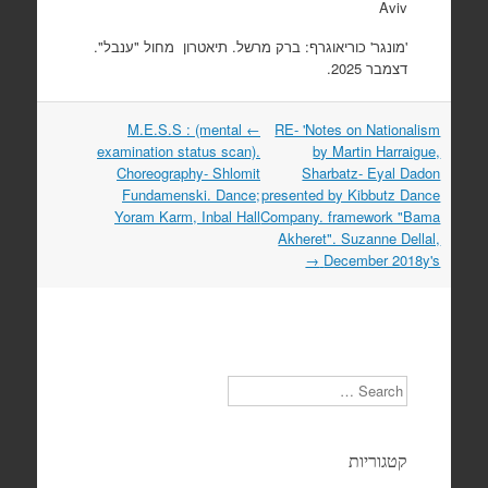
Aviv
'מונגר' כוריאוגרף: ברק מרשל. תיאטרון מחול "ענבל".
דצמבר 2025.
M.E.S.S : (mental
←
RE- 'Notes on Nationalism
Post
examination status scan).
by Martin Harraigue,
navigation
Choreography- Shlomit
Sharbatz- Eyal Dadon
Fundamenski. Dance;
presented by Kibbutz Dance
Yoram Karm, Inbal Hall
Company. framework "Bama
Akheret". Suzanne Dellal,
→
December 2018y's
Search
קטגוריות