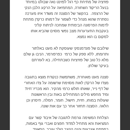
פוזיציה של מתיחת כף רגל לפוינט נאה שבולט במיוחד
בנעל הריקוד השחורה, המחמיאה על הרקע הלבן הנקי
של הרצפה. בהקשר של הסצנה זה משדר איזו מערכה
נסתרת שהוא מנהל כדי לשמור על דמותו כרקדן מתחת
לדמות הפרסונה הבימתית שמחכה לניתוח קליני
בעקבות התערערות מצב נפשי מסוים שהביא אותו
למקום בו הוא נמצא.
שילובם של פונדמנסקי שעוסקת לא מעט באלתור
ותרומתו, ללא ספק של כרמי כפרפורמר, הניבו גן שלם
מלא כל טוב של פוזיציות כשבתחילה, בא לעזרתם
בעיקר שולחן.
סצנה מעט מאוחרת, משתמשת כנקודת מוצא בתגובה
מצדו של הרקדן לאות מסוימת שרשומה על צדו האחורי
של דף נייר, שאותו תולש כרמי מהקיר. הוא מכריז 'חית'
ומיד מחפש מילים המתחילים באות ובין הראשונות
שעולות במוחו, חזית, חישול, חומר, חמלה, חיסרון וכן
הלאה. הסצנה תחזור אחר כך עם אות שונה.
הצלחת המשימה גורמת לתגובה של איבוד קשר עם
המציאות והא מתחיל למדוד חפצים ואברי גוף באמות,
במפתח אצבעות והנה הקצב הולך וגובר, הסאונד