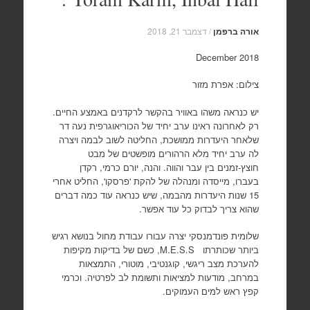
אורה ברפמן
/
דצמבר 21, 2018
December 2018
צילום: אפרת מזור
יש כנראה משהו באוויר בהקשר לרקדנים באמצע החיים.
רק לאחרונה ראינו ערב יחיד של הכוריאוגרפית נעה דר
שלאחר היעדרות ממושכת, החליטה לשוב לבמה ויצרה
לה ערב יחיד מלא הרהורים מופשטים של מבט
חוצץ-זמנים בין עבר והווה. והנה, יורם כרמי, רקדן
בעברו, מייסדה ומנהלה של להקת 'פרסקו', החליט אחרי
15 שנות היעדרות מהבמה, שיש כנראה עוד כמה דברים
שהוא צריך לבדוק כל עוד אפשר.
שלומית פונדמנסקי יצרה עבורו עבודת מחול בנושא רגיש
ביותר שכותרתו M.E.S.S, כשם של בדיקות מקיפות
להערכת מצב ריגשי, קוגנטיבי, מוטורי, התמצאות
במרחב, מודעות למציאות ותשומת לב לפרטיה. וכרמי
קפץ ראש למים העמוקים.