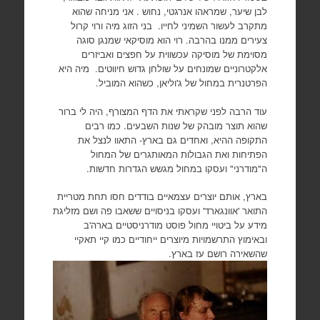
לבן שיער, שמראהו אנרגטי, נחוש . אני מניחה שהוא
מתקרב לעשור השמיני לחייו. בני הזוג מיה ורוי קרול
צעירים ממנו בהרבה. רוי הוא מוסיקאי שמנגן סוגה
מסוימת של מוסיקה עכשווית על חפצים ואביזרים
אלקטרוניים שמונחים על שולחן גדוש חיווטים. מיה היא
הפרטנרית במחול של ג'וליאן, כשהוא המוביל.
עוד הרבה לפני שקראתי את הדף המצורף, היה לי ברור
שהוא תוצר מובהק של שנות השבעים. כמו רבים
התקופה ההיא, ואחדים גם בארץ- התאוו לנצל את
הפתיחות ואת הגבולות המאותגרים של המחול
ה"מודרני" ועסקו במחול מגשש הגדרות חדשות.
בארץ, אותם יוצרים עצמאיים בודדים חסו תחת מטריית
התואר 'אוונגארד' ועסקו בניסויים ששאבו פה ושם מזליגת
מידע על ביטויי מחול פוסט מודרניסטיים בארה'ב
ובאימוץ התרשמויות מיוצרים ייחודיים כמו קיי תאקיי
שהשאירה רושם עז בארץ.