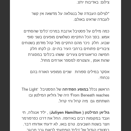
צילום: באדיבות יח'צ.
*לצילום העבודה של בנגולאה על מדשאה אין קשר
לעבודה שראינו באולם.
כמה מילים על פסטיבל ארנבת במרכז 'כלים' שהסתיים
אמש. בסך הכל התקיימו כשלושים מופעים בשני סופי
שבוע. חלק ניכר מהם התקיים מול קהל מזדמן בשטחים
ציבוריים פתוחים ברחבי העיר בת-ים. כן לקחו חלק
חמישה כוריאוגרפים צעירים ששהו ב'כלים' במסגרת
שהות אומן , והצטרפו למספר אורחים מחו'ל.
אסקר במילים ספורות שניים ממופעי האורח בהם
נכחתי.
הראשון נכלל
במופע הפתיחה
של הפסטיבל 'The Light
From Beneath reaches' היה של ג'וליאן המילטון ובו
השתתפו גם מיה קרול ורוי קרול.
גוליאן המילטון (
Juliyen Hamilton
) , יליד אנגליה, חי
ועבד במקומות רבים באירופה. החל את דרכו כפרפורמר
ויוצר בשנות השבעים. טרם בואו, לא ידעתי אודותיו דבר.
בסטודיו הגדול של 'כלים' הופתעתי לראות גבר מבוגר,