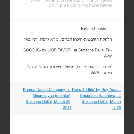
ג'וליאן המילטון
,
וידאו ארט
,
מרכז כלים
,
ססיליה בנגולאה
,
פסטיבל ארנבת מרץ
,
פרנסואה שינו
,
רן סלבין
Related posts
הלהקת הקיבוצית- 'זיכרון דברים'. כוריאוגרפיה: רמי באר
SOCCUS- by LIOR TAVORI. at Suzanne Dallal.Tel-
Aviv
'מונגר' כוריאוגרף: ברק מרשל. תיאטרון מחול "ענבל".
דצמבר 2025.
Kamea Dance Company-
←
Boys & Girls' by Roy Assaf.
Post
Mnemosyne (premier),
Ensemble Batsheva, at
navigation
Suzanne Dellal, March 20,
Suzanne Dellal, March
2018
→
25