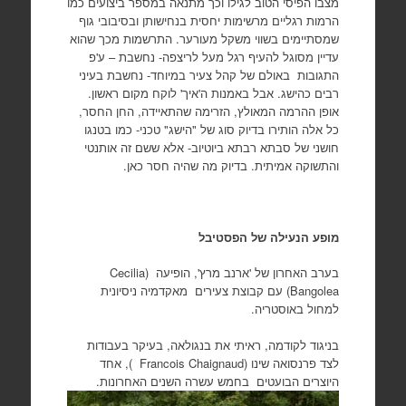
מצבו הפיסי הטוב לגילו וכך מתנאה במספר ביצועים כמו
הרמות רגליים מרשימות יחסית בנחישותן ובסיבובי גוף
שמסתיימים בשווי משקל מעורער. התרשמות מכך שהוא
עדיין מסוגל להעיף רגל מעל לריצפה- נחשבת – ע'פ
התגובות באולם של קהל צעיר במיוחד- נחשבת בעיני
רבים כהישג. אבל באמנות ה'איך' לוקח מקום ראשון.
אופן ההרמה המאולץ, הזרימה שהתאיידה, החן החסר,
כל אלה הותירו בדיוק סוג של "הישג" טכני- כמו בטנגו
חושני של סבתא רבתא ביוטיוב- אלא ששם זה אותנטי
והתשוקה אמיתית. בדיוק מה שהיה חסר כאן.
מופע הנעילה של הפסטיבל
בערב האחרון של 'ארנב מרץ', הופיעה (Cecilia
Bangolea) עם קבוצת צעירים מאקדמיה ניסיונית
למחול באוסטריה.
בניגוד לקודמה, ראיתי את בנגולאה, בעיקר בעבודות
לצד פרנסואה שינו (Francois Chaignaud ), אחד
היוצרים הבועטים בחמש עשרה השנים האחרונות.