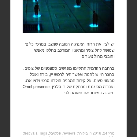
יש לציין את הרוח והאנרגיה הטובה שנשבו במרכז 'כלים'
שמושך קהל צעיר ומתעניין המורכב בחלקו מאנשי
וחובבי מחול צעירים.
ברחבה הקדמית התקיימו מפגשים ספונטניים של צופים,
בחצר היו שולחנות ואפשר היה לרכוש יין, בירה ואוכל
טבעוני טעים. על קירות המבנים הוקרנו סרטי וידאו ארט
ועבודה מסוגננת ומרתקת של רן סלבין Omni presence
משכה במיוחד את תשומת לבי.
מרץ 24, 2018
in
ביקורת, reviews
,
פסטיבל, festivals
. Tags: