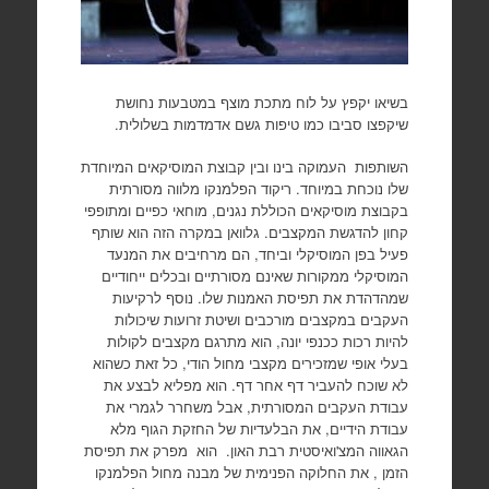
בשיאו יקפץ על לוח מתכת מוצף במטבעות נחושת
שיקפצו סביבו כמו טיפות גשם אדמדמות בשלולית.
השותפות העמוקה בינו ובין קבוצת המוסיקאים המיוחדת
שלו נוכחת במיוחד. ריקוד הפלמנקו מלווה מסורתית
בקבוצת מוסיקאים הכוללת נגנים, מוחאי כפיים ומתופפי
קחון להדגשת המקצבים. גלוואן במקרה הזה הוא שותף
פעיל בפן המוסיקלי וביחד, הם מרחיבים את המנעד
המוסיקלי ממקורות שאינם מסורתיים ובכלים ייחודיים
שמהדהדת את תפיסת האמנות שלו. נוסף לרקיעות
העקבים במקצבים מורכבים ושיטת זרועות שיכולות
להיות רכות ככנפי יונה, הוא מתרגם מקצבים לקולות
בעלי אופי שמזכירים מקצבי מחול הודי, כל זאת כשהוא
לא שוכח להעביר דף אחר דף. הוא מפליא לבצע את
עבודת העקבים המסורתית, אבל משחרר לגמרי את
עבודת הידיים, את הבלעדיות של החזקת הגוף מלא
הגאווה המצ'ואיסטית רבת האון. הוא מפרק את תפיסת
הזמן , את החלוקה הפנימית של מבנה מחול הפלמנקו