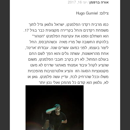
אורה ברפמן
/
יוני 16, 2017
צילום: Hugo Gumiel
כמו מרבית רקדני הפלמנקו, ישראל גלוואן גדל לתוך
משפחת רקדנים והחל בקריירה מקצועית כבר בגיל 17.
הוא השתלם וספג את עקרונות הפלמנקו "הטהור"
בלהקתו החשובה של מריו מאיה וכשהתבסס, החל
ליצור בעצמו, לפני כמעט עשרים שנה. עבודתו 'ארינה',
אחת מהראשונות, עשתה גלים והוא הפך לשם החם
בעולם המחול, לא רק בקרב חובבי הפלמנקו, משום
שהציע לקהל עיבוד אמנותי מאתגר שדרס לא מעט
מקונוונציות הסוגה הזו והציע אלטרנטיבות מהפכניות
משלו וככל שהרחיק לכת, עדיין עשה פלמנקו. גאון או
לא, גלוואן הוא קודם כל מהפכן ואולי נכון יותר