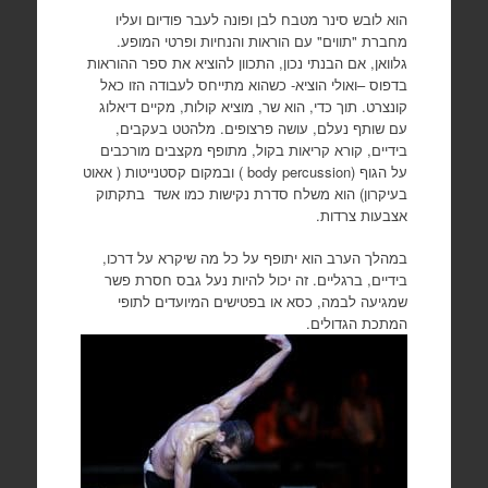
הוא לובש סינר מטבח לבן ופונה לעבר פודיום ועליו
מחברת "תווים" עם הוראות והנחיות ופרטי המופע.
גלוואן, אם הבנתי נכון, התכוון להוציא את ספר ההוראות
בדפוס –ואולי הוציא- כשהוא מתייחס לעבודה הזו כאל
קונצרט. תוך כדי, הוא שר, מוציא קולות, מקיים דיאלוג
עם שותף נעלם, עושה פרצופים. מלהטט בעקבים,
בידיים, קורא קריאות בקול, מתופף מקצבים מורכבים
על הגוף (body percussion ) ובמקום קסטנייטות ( אאוט
בעיקרון) הוא משלח סדרת נקישות כמו אשד בתקתוק
אצבעות צרדות.
במהלך הערב הוא יתופף על כל מה שיקרא על דרכו,
בידיים, ברגליים. זה יכול להיות נעל גבס חסרת פשר
שמגיעה לבמה, כסא או בפטישים המיועדים לתופי
המתכת הגדולים.