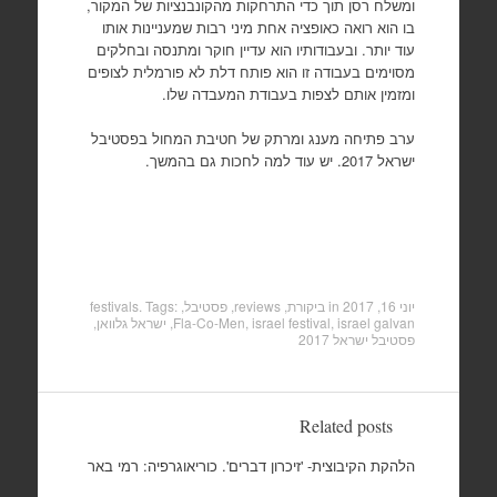
ומשלח רסן תוך כדי התרחקות מהקונבנציות של המקור,
בו הוא רואה כאופציה אחת מיני רבות שמעניינות אותו
עוד יותר. ובעבודותיו הוא עדיין חוקר ומתנסה ובחלקים
מסוימים בעבודה זו הוא פותח דלת לא פורמלית לצופים
ומזמין אותם לצפות בעבודת המעבדה שלו.
ערב פתיחה מענג ומרתק של חטיבת המחול בפסטיבל
ישראל 2017. יש עוד למה לחכות גם בהמשך.
יוני 16, 2017
in
ביקורת, reviews
,
פסטיבל, festivals
. Tags:
israel galvan
,
israel festival
,
Fla-Co-Men
,
ישראל גלוואן
,
פסטיבל ישראל 2017
Related posts
הלהקת הקיבוצית- 'זיכרון דברים'. כוריאוגרפיה: רמי באר