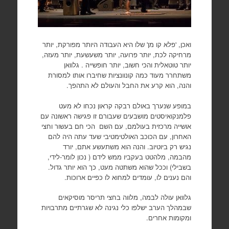
ואכן, 'פלא קו מן' שלו היא העבודה היותר מפורקת, יותר
מרחיקה לכת, יותר פרועה, יותר משעשעת, יותר מעזה,
יותר טוטאלית והכי חשוב, יותר חופשייה . גלוואן
משתחרר מעוד כמה קונוונציות שחיברו אותו למסורת
והנה, הוא קרע את החבל והעולם לא התהפך.
במופע שנערך באולם רבקה קראון נכחו לא מעט
פלמנקואיסטים מושבעים שעבורם זו פגישה ראשונה עם
אושייה מרכזית בעולמם, עם השם הכי חם בעשור וחצי
האחרון, עם הכוכב האולטימטיבי שעד עתה היה להם
נגיש רק ביוטיוב. והנה הוא משתעשע אתם, יורד
מהבמה, מלהטט בעקביו ממש לידם ( נכון לומר-לידי,
בשבילי) וככל שהוא משתטה מעט, כך הוא יותר גדול.
והם נענים לו, עומדים למחוא לו כפיים ארוכות.
גלוואן עולה לבמה, מלווה בחצי תריסר מוסיקאים
שבמהלך הערב ישלפו כלי נגינה לא שגרתיים מתרבויות
ומקומות אחרים.