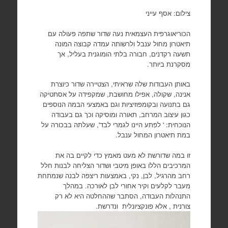
צילום: אסף עייני
הכוריאוגרפית העצמאית נעה שדור שתפה פעולה עם
תיאטרון מחול ענבל ולרשותה עמדה קבוצה המונה
תשעה רקדנים, חבורה בלתי הומוגנית בעליל, אך
מסקרנת ביותר.
באותן העבודות שלה שראיתי, הצטיירה שדור כיוצרת
אנינה, שקולה, אפילו מחושבת, שמקפידה על אסתטיקה
גם בתנועה ובקומפוזיציות וגם באמצעי הבמה הנוספים
כגון עיצוב המרחב, תאורה ומוסיקה וכך גם בעבודה
הנוכחית: ' לפתע היינו לגמרי לבד', שעלתה בבכורה על
במת תיאטרון המחול ענבל.
זו במה שדורשת לא מעט מאמץ כדי לקיים בה את
המרכיבים הללו באופן מיטבי ושדור הצליחה לבנות חלל
רחב מהרגיל, לבן, נקי, באמצעות ריצפה לבנה שנמתחת
מעבר לקלעים וקיר אחורי לבן לאורכה. במהלך
התנהלות העבודה, הסתבר שההחלטה היא לא רק
צורנית , אלא פונקציונלית ונדרשת.