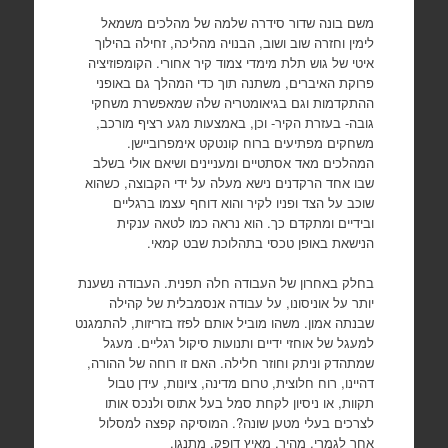
משם בונה שדור סידרה שלמה של מהלכים משמאל
לימין וחזרה שוב ושוב, הבנויה מהליכה, זחילה בהילוך
איטי של גוש תלת מימדי צמוד קיר אחורי. הקומפוזיציה
פרוקת האיברים, משתנה תוך כדי המהלך גם באופני
ההתקדמות וגם בגיאומטריה שלה שמאפשרת משחקי
גובה- בעזרת הקיר- וכן, באמצעות מגע רציף מורכב,
משחקים מפתיעים ברוח קונטקט אימפרוביישן.
המהלכים מאד אסתטיים ומעניינים ושיאם אולי בשלב
שבו אחד הרקדנים נישא מעלה על ידי הקבוצה, כשהוא
שוכב על הצד ופניו לקיר והוא דוחף עצמו ברגליים
ובידיים ומתקדם כך. הוא נראה כמו לטאה ענקית
הנישאת באופן טכסי בתהלוכת שבט קמאי.
בחלק באחרון של העבודה חלה תפנית. העבודה נשענת
יותר על אוניסונו, על עבודה אנסמבלית של קהילה
שבנתה אמון. משהו מוביל אותם לפזז בזריזות, להתמגנט
למעגל של אוחזי ידיים ותנועות סיקול רגליים. מעגל
שמתהדק וניתק וחוזר חלילה. האם זו רוחה של ההורה,
דהיינו, רוח חלוצית, טרום מדינה, ציונות, עידן טבול
תקוות, או ניסיון לקחת סמל בעל אתוס ולנכס אותו
לצרכים בעלי מטען שונה?. המוסיקה קפצה למסלול
אחר לגמרי, מהיר, מאיץ דופק, מתנגן.