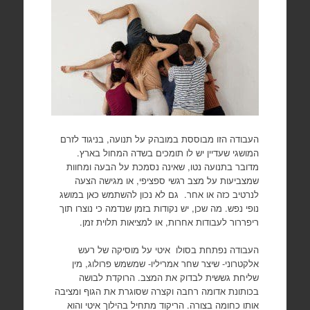
העבודה הזו מבוססת במובהק על תנועה, בניגוד לזרם
המושגי שעדיין יש לו תומכים בשדה המחול בארץ.
מדובר בתנועה נטו, שאינה נסמכת על הבעה ומחוות
שמצביעות על מצב רגשי ספציפי, או מגישה הצעה
לנרטיב כזה או אחר. גם לא נכון להשתמש כאן במושג
נופי נפש. מה שכן, יש נקודות בזמן שנדמה כי נוצרו תוך
ריפררור לעבודות אחרות, או למציאות תלוית זמן.
העבודה נפתחת בסולו איטי על מוסיקה של רעש
אלקטרוני- שיצר שחר אמריליו- שמשמש פרולוג, מין
שליחת גששית לבדוק את המצב. הרוקדת לבושה
בכותונת אדומה רחבה וקצרה שסוגרת את הגוף ומציבה
אותו כחומה בצורה. הריקוד מתחיל בהילוך איטי והוא