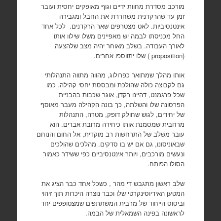
מורכב מסדרת מחוות ידיים וגוף מאופקים יחסית ועובר
זמן עד שהרקדנית משחררת את החבל ומגבירה
אינטנסיביות. לאט מצטרפים שאר הרקדנים. לכל אחד
החל מכניסתו לבמה יש מאפיינים משלו שילוו אותו
לאורך העבודה. בשלב מאוחר יהיה מצב שלהצעה
(proposition ) שלו יתווספו אחרים.
אותו מהלך שמתואר כפרולוג, מהווה מתווה התנהלותי
גם לקבוצה כולה שהולכת ומבססת יחסי קהילה. כמו
שכל פרגמנט, דהיינו רקדן, אוגר שכבות בהבניית
הפרסונה שלו והשלתה, כך בונה הקהילה מעבר מאוסף
של יחידים, לגוש שחולק דופק, מטרה, התנהלות
מרחבית שמסמנת אותו כיחידה מרובת אברים. הוא
עובר משלב של התרחשות רב מוקדית, אל החום והנוחם
שבאוניסונו, גם אם יש בו סדקים. מהלכים שהולכים
ונעשים מורכבים, ויותר אינטנסיביים כפי ששידר כאמור
הסולו הפותח.
שלב ראשון מתגבש די מהר , כשכל אחד כבר הציג את
המטען האידיוסינקרטי שלו וכבר נוצרה היכרות תוך זיהוי
וביסוס הייחוד של מרבית המשתתפים שמצטופפים יחד
לראשונה בפינה השמאלית של הבמה.