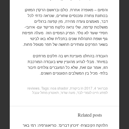
והסיום – מאופרה אחרת. כולם ובראשם הרקדן המזוקן
בכותונת צחורה ומכנסיים שחורים, שנראה כדתי לכל
דבר, מאמצים צעדה מהירה, מין קפיצה ברגליים
מושלכות קדימה, שלי נראה כלקוח מריקוד עם- אירובי-
חסידי שעוד לא נולד. הפרק המסיים הזה מעלה תפיסת
גוף ושפת התנהלות שונים בתכלית שלא באו לביטוי
בשאר הפרקים ומותירים תחושה של תפר מטופל פחות.
העבודה בהחלט מעניינת ויש בה חלקים מרתקים
במיוחד. מבלי לגרוע מהעניין שיש בעבודה המורכבת
הזו, אומר עם זאת, שלא כל המעברים צולחים חיבור
בלתי- מכיל בין המשלבים הסגנוניים השונים.
פברואר 4, 2017
in
ביקורת, reviews
noa shador
. Tags:
לפתע היינו לגמרי לבד
,
מעה שדור
,
תאטרון מחול ענבל
Related posts
הלהקת הקיבוצית- 'זיכרון דברים'. כוריאוגרפיה: רמי באר