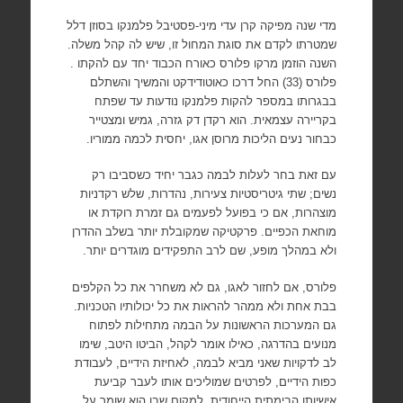
מדי שנה מפיקה קרן עדי מיני-פסטיבל פלמנקו בסוזן דלל
שמטרתו לקדם את סוגת המחול זו, שיש לה קהל משלה.
השנה הוזמן מרקו פלורס כאורח הכבוד יחד עם להקתו .
פלורס (33) החל דרכו כאוטודידקט והמשיך והשתלם
בבגרותו במספר להקות פלמנקו נודעות עד שפתח
בקריירה עצמאית. הוא רקדן דק גזרה, גמיש ומצטייר
כבחור נעים הליכות מרוסן אגו, יחסית לכמה ממוריו.
עם זאת בחר לעלות לבמה כגבר יחיד כשסביבו רק
נשים; שתי גיטריסטיות צעירות, נהדרות, שלש רקדניות
מוצהרות, אם כי בפועל לפעמים גם זמרת רוקדת או
מוחאת הכפיים. פרקטיקה שמקובלת יותר בשלב ההדרן
ולא במהלך מופע, שם לרב התפקידים מוגדרים יותר.
פלורס, אם לחזור לאגו, גם לא משחרר את כל הקלפים
בבת אחת ולא ממהר להראות את כל יכולותיו הטכניות.
גם המערכות הראשונות על הבמה מתחילות לפתוח
מנועים בהדרגה, כאילו אומר לקהל, הביטו היטב, שימו
לב לדקויות שאני מביא לבמה, לאחיזת הידיים, לעבודת
כפות הידיים, לפרטים שמוליכים אותו לעבר קביעת
אישיותו הבימתית הייחודית, למקום שבו הוא שומר על