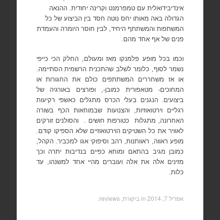
אינדיבידואלית עם טמפרמנט וקרינה יחודית. ההנאה
הגדולה באה מאותו יחס נוטה חסד בין הביצוע של כל
המשתפות והמשתתף היחיד, לבין חוסר היומרה והעמדת
פנים של אף אחד מהם.
וכמו בכל מופע פלמנקו מאז ומעולם, החלק הכי כייפי
נשמר לסוף, כלומר לשלב שהתכנית הרשמית הסתיימה.
או אז משחררים המשתתפים כולם את החגורות או
המחוכים- מטאפורית כמובן-, ופורצים באורגיה של
ביצועים. הנגנים בעלי הכרס מתגלים כאשפי רקיעות
רגליים וירטואוזיות, והצנועות שבמוחאות הכף בשורה
האחרונה, מתגלות
כטורפות חושים .
והסולנים זורקים
לאוויר את כל השטיקים הוירטואוזיים שלא הספיקו קודם.
מופע ראווה, ראוותנות, רהב וסיפוקי אגו למכביר. הקהל,
כמובן מגיב בהתאם ומוחא כפיים בנדיבות יתרה וכך
מזינים אלה את אלה ועוברים מהיי אחד למשנהו, עד
כלות.
אפריל 7, 2014
in
ביקורת, reviews
.