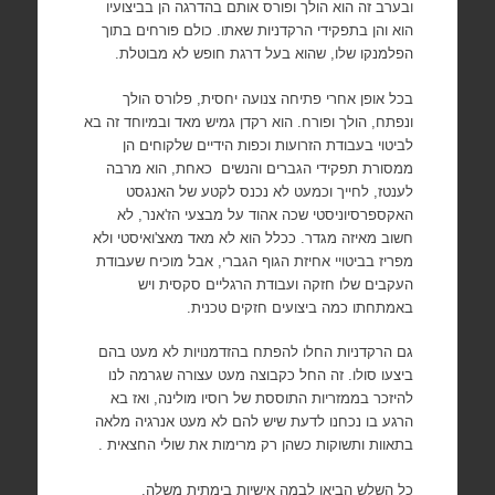
ובערב זה הוא הולך ופורס אותם בהדרגה הן בביצועיו
הוא והן בתפקידי הרקדניות שאתו. כולם פורחים בתוך
הפלמנקו שלו, שהוא בעל דרגת חופש לא מבוטלת.
בכל אופן אחרי פתיחה צנועה יחסית, פלורס הולך
ונפתח, הולך ופורח. הוא רקדן גמיש מאד ובמיוחד זה בא
לביטוי בעבודת הזרועות וכפות הידיים שלקוחים הן
ממסורת תפקידי הגברים והנשים
כאחת, הוא מרבה
לענטז, לחייך וכמעט לא נכנס לקטע של האנגסט
האקספרסיוניסטי שכה אהוד על מבצעי הז'אנר, לא
חשוב מאיזה מגדר. ככלל הוא לא מאד מאצ'ואיסטי ולא
מפריז בביטויי אחיזת הגוף הגברי, אבל מוכיח שעבודת
העקבים שלו חזקה ועבודת הרגליים סקסית ויש
באמתחתו כמה ביצועים חזקים טכנית.
גם הרקדניות החלו להפתח בהזדמנויות לא מעט בהם
ביצעו סולו. זה החל כקבוצה מעט עצורה שגרמה לנו
להיזכר בממזריות התוססת של רוסיו מולינה, ואז בא
הרגע בו נכחנו לדעת שיש להם לא מעט אנרגיה מלאה
בתאוות ותשוקות כשהן רק מרימות את שולי החצאית .
כל השלש הביאו לבמה אישיות בימתית משלה,