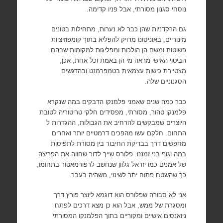
נוסחי סגנון מסורתי, אבל פניו קדימה.
גם הרקדניות שהן כבר לא נערות, מתחילות בטונים
מינוריים, באוניסונו מדויק להפליא בתוך קומפוזיציות
פשוטות ומשם הן הולכות ומפליגות למקומות שבהם
הביטוי האישי מראה מי הן באמת וכל אחת, אכן,
מצטיירת כישות עצמאית בטמפרמנט ובהדגשים
הסגנוניים שלה.
כבר כמה שנים שאמני פלמנקו הדבקים במה שנקרא
פלמנקו טהור, מסורתי, מפסידים חלקי טריטוריה לטובת
היוצרים שמבקשים להרחיב את הגבולות, ההגדרות ל
התחום. חלקם עשו מהפכים דרמטיים יותר ואחרים
מחפשים דרך בבדיקת החיבור בין מסורת לתפיסות
במה וגוף בני זמננו. פלורס שייך לדור שחווה את הפריצה
של אמנים כמו יזראל גלוון שנחשב לרפורמאטור בתחומו,
כך שהשטח פתוח יתר לשינוי, משהיה בעבר.
אני לא סבורה שפלורס הוא דוגמא ליוצר פורץ דרך
ומסגרת של ממש, אבל הוא כן מצא דרכים לפתח
ניואנסים אישיים ומקוריים בתוך הפלמנקו המסורתי