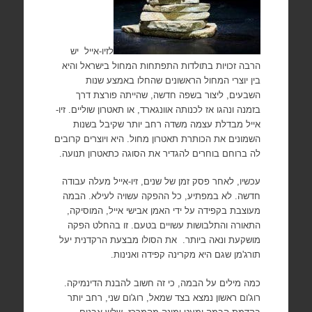
לזיו-אייל
יש
הרבה זכויות בתולדות התפתחות המחול בישראל והיא
בין יוצרי המחול הראשונים שהחלו באמצע שנות
השבעים, ליצור בשפה חדשה, שהייתה פורצת דרך
בזמנה ונהגו אז לכנותה אוונגארד, או תאטרון שוליים. זיו-
אייל מבדלת עצמה משדה רחב יותר שקיבל בשנות
השמונים את הכותרת תאטרון מחול. היא ויוצרים קרובים
לה ברוחם בוחרים להגדיר את הסוגה כתאטרון תנועה.
עכשיו, לאחר פסק זמן של שנים, זיו-אייל מעלה עבודה
חדשה. לא במפתיע, כל ההפקה עשויה לעילא. הבמה
מעוצבת בקפידה על ידי האמן אבישי אייל, המוסיקה,
התאורה והתלבושות עשויים בטעם. זו בהחלט הפקה
מושקעת ונאה ביותר.
את הסולו מבצעת הרקדנית יעל
תורג'מן שגם היא מקרינה קפידה ואנינות.
כמה מילים על הבמה, כי זה חשוב להבנת הדינמיקה.
רוג'ום ראשון נמצא בצד שמאל, רוג'ום שני, רחב יותר