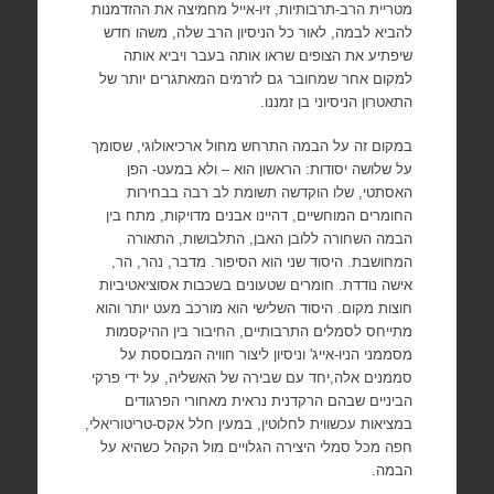
מטריית הרב-תרבותיות, זיו-אייל מחמיצה את ההזדמנות
להביא לבמה, לאור כל הניסיון הרב שלה, משהו חדש
שיפתיע את הצופים שראו אותה בעבר ויביא אותה
למקום אחר שמחובר גם לזרמים המאתגרים יותר של
התאטרון הניסיוני בן זמננו.
במקום זה על הבמה התרחש מחול ארכיאולוגי, שסומך
על שלושה יסודות: הראשון הוא – ולא במעט- הפן
האסתטי, שלו הוקדשה תשומת לב רבה בבחירות
החומרים המוחשיים, דהיינו אבנים מדויקות, מתח בין
הבמה השחורה ללובן האבן, התלבושות, התאורה
המחושבת. היסוד שני הוא הסיפור. מדבר, נהר, הר,
אישה נודדת. חומרים שטעונים בשכבות אסוציאטיביות
חוצות מקום. היסוד השלישי הוא מורכב מעט יותר והוא
מתייחס לסמלים התרבותיים, החיבור בין ההיקסמות
מסממני הניו-אייג' וניסיון ליצור חוויה המבוססת על
סממנים אלה,יחד עם שבירה של האשליה, על ידי פרקי
הביניים שבהם הרקדנית נראית מאחורי הפרגודים
במציאות עכשווית לחלוטין, במעין חלל אקס-טריטוריאלי,
חפה מכל סמלי היצירה הגלויים מול הקהל כשהיא על
הבמה.