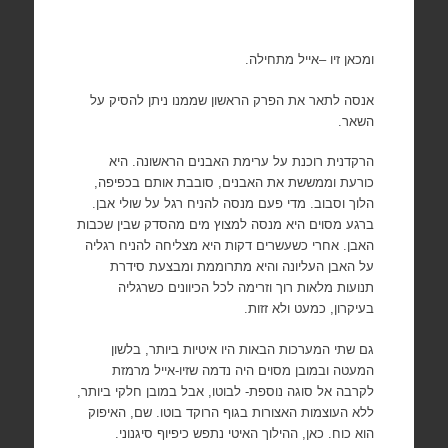
ומכאן זיו –אייל מתחילה.
אנסה לתאר את הפרק הראשון שממנו ניתן להסיק על
השאר.
הרקדנית רוכנת על ערימת האבנים הראשונה. היא
כורעת וממששת את האבנים, סובבת אותם בכפיפה,
הלוך וסבוב. מדי פעם מנסה להניח רגל על שולי אבן.
ברגע מסוים היא מנסה למצוץ מים מהסדק שבין שכבות
האבן. אחרי כשעשרים דקות היא מצליחה להניח רגליה
על האבן העליונה והיא מתרוממת ומבצעת סידרת
תנועות מלאות רוך וזרימה לכל הכיוונים כשרגליה
בעיקרון, כמעט ולא זזות.
גם שתי המערכות הבאות היו איטיות ביותר, בלשון
המעטה ובמובן מסוים היה נדמה שזיו-אייל מרמזת
לקרבה אל סוגה נוספת- לבוטו, אבל במובן חלקי ביותר,
ללא העוצמות האצורות בגוף הרוקד בוטו. שם, האיפוק
הוא כוח. כאן, ההילוך האיטי נתפש כיפיוף סיגנוני.