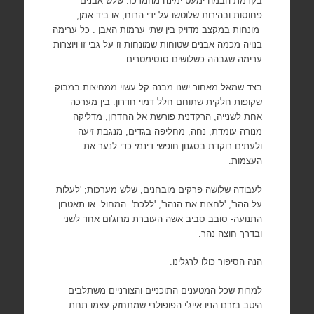
בקדמת הבמה ימעט ימינה מהמרכז. שלש אבנים
פחוסות ובהירות שלוטשו על ידי הרוח, או ביד אמן,
מונחות במקצב מדויק בין שתי ערמות האבן . כל ערימה
בנויה מכמה אבנים שטוחות שמונחות זו על גבי זו ויוצרות
ערימה שגבהה כשלושים סנטימטרים.
בצד שמאל מאחור ישנו מבנה קל עשוי ממחיצות במבוק
שקופות חלקית שתוחם חלל דמוי חדרון. בין מערכה
אחת לשנייה, הרקדנית פורשת אל החדרון, מדליקה
מנורה עומדת, נחה, מחליפה בגדים, מנגבת זיעה
ולעתים רוקדת בסגנון חופשי דינמי כדי לנער את
העצמות.
לעבודה שלושה פרקים מובחנים, שלש מערכות; 'לעלות
על ההר', 'לחצות את הנהר', 'ללכת'. המחול- או תאטרון
התנועה- סובב סביב אשה העוברת מרוג'ום אחד לשני
ובדרך חוצה נהר.
הנה הסיפור כולו לרגלינו.
למרות שכל המטענים התוכניים והצורניים משתלבים
היטב בזרם הניו-אייג'י הפופולרי שמתחזק עצמו תחת