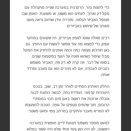
כדי לחצות נהר, הרקדנית במערכה שנייה מתנהלת עם
מקל דק וארוך. לעתים הוא משוט, או משענת. האופן שבו
מטופל האביזר הנלווה, מזכירה עידן שהיום נראה מעט
מגוחך של שימוש באביזרים.
רבים מאלה שנטו לאמץ אביזרים, היו שקועים במחקר
עומק כדי למצוא מה עוד אפשר לעשות עם החפץ. גם
כאן תורג'מן מצאה כמה וכמה אופנים להחזיק את המקל
מבלי שיפול כשהוא מונח על הגוף במקומות שונים.
בסופו של דבר, וזה קרה לא רק פה, האביזר משמש
כקביים לעבודה, אם לא נזהרים הוא גם מעכב ומרדד
אותה.
החלק האחרון הסתיים לאחר זמן רב, שוב, בטכס
היטהרות קדמוני. הנודדת נחה, לבשה כותונת לבנה
וטבלה ארוכות את ראשה באגן מים חבוי במסתרי
הרוג'ום, תוך שהמים נוטפים על גופה. הטכס לכשעצמו
לא המריא מעבר והתקיים במרחב צפוי ומעט פשטני.
למעט מספר משפטי תנועת ידיים חופשית במערכה
ראשונה, לא היה כאן צעד אחד שלא היה קשור במלוא