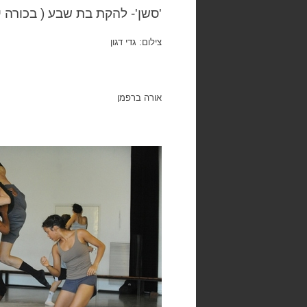
'סשן'- להקת בת שבע ( בכורה ישראלית)
צילום: גדי דגון
אורה ברפמן