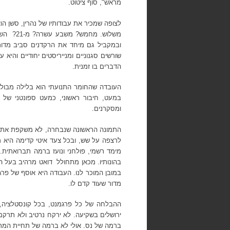
מראש", סוף ציטוט.
לצופה שמכיר את עבודותיו של נהרין, סשן ה
משלוש. מחמש? משבע עשרה? מ-21?
השפ
ובמקביל גם מיחד את הרקדנים סביב מד
שורשים סגנוניים ומנייריסטים יחודיים והיא
הדברים בו זמנית.
העובדה שהחומר התנועתי הוא בלילה מבול
במעט, חיבור ראשוני, כמעט ספונטני של א
ומסקרנים.
התמונה הראשונה שנבחרה, לא משקפת את ההמ
לרצפה על שש, ובכל צעד איטי קדימה היא מ
מימד רשמי, פולחני ונועז ברמה תברואתית
בהונותיו. מכאן מתחולל
דואט מרהיב בעל הי
במובן המוכר לנו. העבודה היא אוסף של פר
מדור שעוד קדם לו.
ההבלחה של כל פרגמנט, בכל קונסטלציה, 
ירושלים בשקיעה. לא ירקח נרטיב ולא תרקם 
ברמה של נס. אולי לא ברמה של תחיית המת