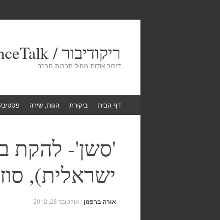
ריקודיבור / DanceTalk
דיבור אודות מחול תרבות חברה
Skip
דף הבית
ביקורת
הגות, שירה
פסטיבל
to
content
'סשן'- להקת ב
ישראלית), סוזן דלל, 27
אורה ברפמן
/
אוקטובר 28, 2012