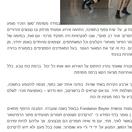
במידה מסוימת 'סשן' הזכיר מופע
ת גן, על
שיח צפוף בחשיכה, התהווה אירוע אמנותי מרתק ובו נצנוצים זהרוריים
 חסרים. זוהר רב מוקדי, שבו לאקראיות היה תפקיד מרכזי. עם זאת, בסיומה של
מר הפיזור מאחורי הקלעים וכל המשתתפים, עצמאים ומיוחדים באופן יחידני, מן
הם. כח זה יצר את המאגר הגנטי
בעל המאפיינים הספציפיים במסגרת ברורה
הרות בגינתי.
ורה שאוהד נהרין החתום על האירוע הוא אותו כל יכול
ברמת כוח טבע. כלל
 האחרונות מציעה הקש ברמה מסוימת.
ך ארבע הקירות בשתי שורות. בפינה אחת ישב כפוף, מנסה להיטמע בחשכה,
מצלמת תייר. גם אם קוראים לו ברשניקוב, הוא נדרש – באמצעות מכר- לשלם
ע עד כמה מוניטין זה כוח.
לאמנות עכשוית
Fondation Beyler
בבאזל בשנה שעברה. המבנה הרופף מתאים
גש ) נאמר בדף המידע כי: "הרקדנים מצטטים חומרים תנועתיים מתוך הרפרטואר
אשר לאיך, מתי, עם מי ואיזה חומרים הם מבצעים, אך עליהם להיות זמינים
הסשן, המנוגן על ידי די ג'יי גיא שומרוני, שונה בכל פעם ולא ידוע לרקדנים