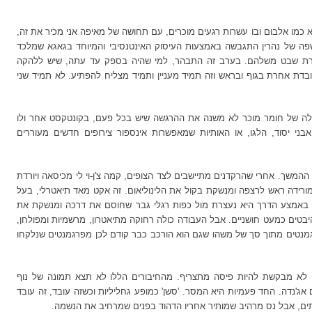
וא כמו אלבום ובו עשרות רגעים מוכרים, עם תחושה של מאיפה אני מכיר את זה,
ה של נהרין התגבשה באמצעות העיסוק האינטנסיבי והמיוחד בגאגא שמלכד
ורת שבט משלהם. בערב זה התבהר, למי שהיה בספק עד עתה, שיש ללהקה
 עובדת אחרת בגוף ובראש וזה תמיד מעניין ותמיד מצליח להפתיע. לא תמיד שני
לה של חומר מוכר לא משנה את ההרגשה שיש בכל פעם, בקונטקסט אחר ולו
בני יסוד, הלגו, או האותיות שמאפשרות אינספור צירופים חדשים מעוררים
שך. אחרי שהרקדנים מתיישבים לצד הצופים, קמה צ'ן-וי לי מכיסאה ויורדת
ורידה ראש לרצפה ומנשקת בקול את הלינוליאום. זה אקט מאד תיאטרלי, בעל
. באמצע הדרך היא נעצרת מול כפות רגלי גבר שחוסם את דרכה ומנשקת את
בטים כמעט חושניים. אבל העבודה כולה רחוקה מתיאטרון, מרשמיות ומפולחן,
גמנטים מתוך סך של משהו שגם הוא הורכב כבר קודם לכן מפרגמנטים שנלקחו
לא מבקשת להיות פיסה מתצריף. מהחיבורים הללו לא תצא תמונה של נוף
אג'נדה. החד פעמיות היא המסר. 'סשן' כמופע גחליליות וכשזה עובד, זה עובד
ים, אבל נס מרהיב שמותיר אחריו הדהוד בפנים שמרחיב את הנשמה.