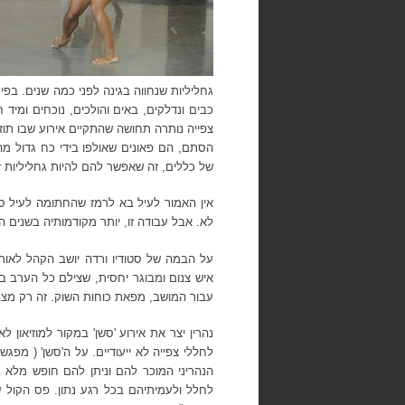
גחליליות שנחווה בגינה לפני כמה שנים. בפינ
כבים ונדלקים, באים והולכים, נוכחים ומיד
צפייה נותרה תחושה שהתקיים אירוע שבו תוז
הסתם, הם פאונים שאולפו בידי כח גדול מ
של כללים, זה שאפשר להם להיות גחליליות זו
אין האמור לעיל בא לרמז שהחתומה לעיל סב
לא. אבל עבודה זו, יותר מקודמותיה בשנים
על הבמה של סטודיו ורדה יושב הקהל לאור
איש צנום ומבוגר יחסית, שצילם כל הערב ב
עבור המושב, מפאת כוחות השוק. זה רק מצבי
נהרין יצר את אירוע 'סשן' במקור למוזיאון 
לחללי צפייה לא ייעודיים. על ה'סשן' ( מפ
הנהריני המוכר להם וניתן להם חופש מלא ב
לחלל ולעמיתיהם בכל רגע נתון. פס הקול של 