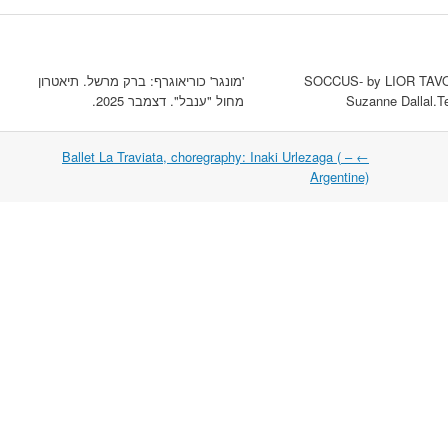
SOCCUS- by LIOR TAVO
'מונגר' כוריאוגרף: ברק מרשל. תיאטרון
Suzanne Dallal.Te
מחול "ענבל". דצמבר 2025.
– Ballet La Traviata, choregraphy: Inaki Urlezaga (
←
Argentine)