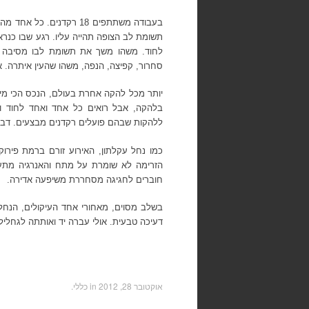
בעבודה משתתפים 18 רקדנ
תשומת לב הצופה תהייה עליו. רגע שבו כנראה
לחוד. משהו משך את תשומת לבו מסיבה מס
סחרור, קפיצה, הנפה, משהו שהעין איתרה. או
יותר מכל להקה אחרת בעולם, הנכס הכי מיו
בלהקה, אבל רואים כל אחד ואחד לחוד ובצי
ללהקות שבהם פועלים רקדנים מבצעים. דבר 
כמו נחל עקלתון, האירוע זורם ברמת פירוק
הזרימה לא שומרת על מתח והאנרגיה מתעמ
חוברים לחגיגה מסחררת משיפעה אדירה.
בשלב מסוים, מאחורי אחד העיקולים, הנח
דעיכה טבעית. אולי עברה יד ואותתה לגחליליו
אוקטובר 28, 2012
in כללי.