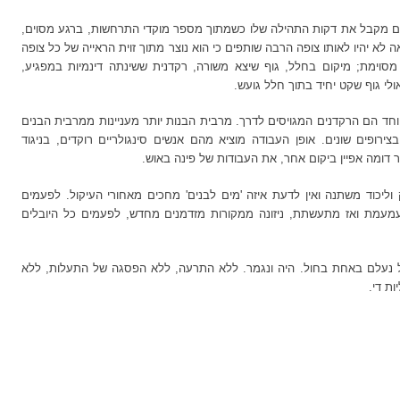
ים. כל אחד מהם מקבל את דקות התהילה שלו כשמתוך מספר מוקדי התרחשות, ברגע מסוים,
 לא יהיו לאותו צופה הרבה שותפים כי הוא נוצר מתוך זוית הראייה של כל צופה
וימת; מיקום בחלל, גוף שיצא משורה, רקדנית ששינתה דינמיות במפגיע,
לי גוף שקט יחיד בתוך חלל גועש.
חד הם הרקדנים המגויסים לדרך. מרבית הבנות יותר מעניינות ממרבית הבנים
רופים שונים. אופן העבודה מוציא מהם אנשים סינגולריים רוקדים, בניגוד
דומה אפיין ביקום אחר, את העבודות של פינה באוש.
 וליכוד משתנה ואין לדעת איזה 'מים לבנים' מחכים מאחורי העיקול. לפעמים
עמת ואז מתעשתת, ניזונה ממקורות מזדמנים מחדש, לפעמים כל היובלים
ל נעלם באחת בחול. היה ונגמר. ללא התרעה, ללא הפסגה של התעלות, ללא
ת די.