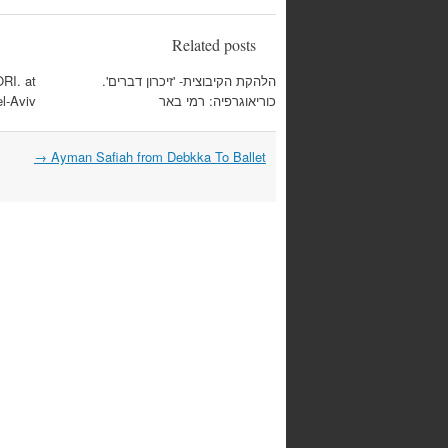
Related posts
הלהקת הקיבוצית- 'זיכרון דברים'.
RI. at
כוריאוגרפיה: רמי באר
l-Aviv
→
Ayman Safiah from Debkka To Ballet
Post
navigation