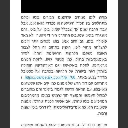
מחוץ ליפן מניחים שהיפנים מכירים בוטו וכולם
מתחלקים בין חסידי היג'יקטה או מצדדי קזואו אונו, אבל
עברו הרבה שנים עד שבכלל שמעו ביפן על בוטו. זרם
אוונגרדי בזמנו שמטבעו החתרני היה די איזוטרי ולא מאד
פופולרי ביפן. גם היום אמני בוטו נוכחים יותר וזוכים
להצלחה מחוץ ליפן. העניין בתחום זה החל לצבור
תאוצה כשקמו הלהקות הראשונות והחלו לסייר
באינטנסיביות בחו'ל, כמו סנקאי ג'וקו, להקת הנשים
אריאדונה, להקת ביאקו-שה וגם דאירקודקאן הותיקה
ביותר( ראה ביקורת על הלהקה בכתבה על פסטיבל
מדריד 2012 באתר.
https://dancetalk.co.il//?p=760
)
אחריהם קם דור חדש של אמנים כמו קים איטו שמציעים
ניאו-בוטו, עם קריאה חדשה לגמרי בז'אנר והם מחוברים
למחול העכשווי והמושגי תוך שימוש במעט מהמרכיבים
המאפיינים בוטו טהרני, אם אפשר לכנות 'טהרני', אמנות
שמטיבה היא כה אינדיבידואליסטית ולה דרכי ביטוי שונות
ורבות.
ש. מה חיבר ילד טבע שכמותך לסוגת אמנות שמזוהה