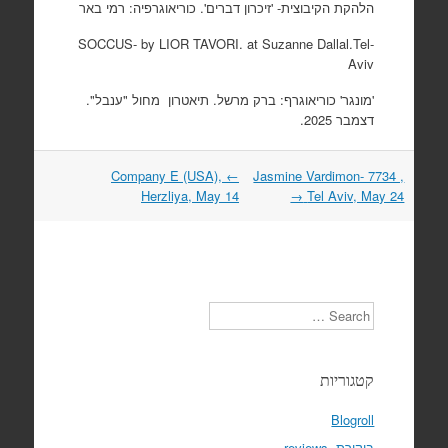
הלהקת הקיבוצית- 'זיכרון דברים'. כוריאוגרפיה: רמי באר
SOCCUS- by LIOR TAVORI. at Suzanne Dallal.Tel-
Aviv
'מונגר' כוריאוגרף: ברק מרשל. תיאטרון מחול "ענבל".
דצמבר 2025.
Company E (USA),
←
Jasmine Vardimon- 7734 ,
Post
Herzliya, May 14
→
Tel Aviv, May 24
navigation
Search
קטגוריות
Blogroll
ביקורת, reviews