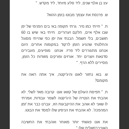
עץ בן אלף שנים, ליד סלע מיוחד, ליד מקדש. "
ש. פרנסת את עצמך מבוטו בזמן ההוא?
ת. " חייתי כמו נזיר. גרתי תקופה באי בים הפנימי של יפן
שבו אלף איים, חלקם זערוריים. חייתי באי שיש בו 60
תושבים, בלי חשמל. הבנתי את יפן כפי שהייתי מסוגל
והחלטתי שהגיע הזמן לרקוד במקומות אחרים. היום
אנחנו מתגוררים ליד פריז. אנחנו
מופיעים, מעבירים
סדנאות ויוצרים יחד. אורזים ופורקים מזוודות כל הזמן,
מסיירים ללא הרף. "
ש. בוא נחזור לאונו והיג'יקטה, איך אתה רואה את
מקומם?
ת. " תפיסת העולם של קזואו אונו
קרובה מאד לשלי. לא
אהבתי את הנטייה של היג'יקטה לשמר עבודות, אמרתי
לו שאני לא אוהב את ההיקבעות הזו, עברנו כבר את 'זמן
המהפכה'. לא אהבתי את הניסיון שלו למסד את הבוטו.
את אונו פגשתי יותר מאוחר ואהבתי את החשיבה
האוניברסאלית שלו."