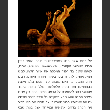
על במת אולם הכט באוניברסיטת חיפה, עומד רקדן
הבוטו אטסושי טקנוצ'י (
Atsushi Takenouchi
) ערום,
למעט שקיק בד רפויה המכסה את איזור חלציו, לבוש
נפוץ, אופייני לרקדני בוטו בעיקר מהדור הקודם. רבים
מהם נוהגים עד היום לצבוע את
גופם בלבן מקצה
בהונותיהם ועד כיפת גולגולתם, כולל צדפת אוזנם.
אטסושי בחר להתמרח על הבמה במים ובהם בוץ אדום
בצבע חמרה והוא צובע בשקידה כל איבר ואיבר ומכסה
גם את שערותיו בבוץ המרהיב. אני תוהה אם הוא מכיר
את הנוהג בדרום אתיופיה ובמיוחד אצל בנות שבט