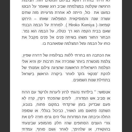
לא הייתי בוחרת דווקא בצילום המסוים הזה. הצלמת
הרגישה שקלטה במצלמתה שביב רגע שאומר על הבוטו
כמעט את
כול, הייתה לא אחרת מרעייתו מזה שתים
עשרה שנה והמוסיקאית המופלאה שאתו – הירוקו
קומיאה (
Hiroko Komiya
). למחרת על הבמה הבנתי
שאם בבית הקפה הוא רך כטלה, על הבמה הוא נמר.
הבחור החוור משהו בשיחה פנים אל פנים מקבל את
כוחו על הבמה ומול המצלמה שמאוהבת בו.
את הכתבה הזו בחרתי ללוות בצילומיה של דרורה שפיץ,
צלמת מוכשרת ביותר שמכירה את תרבות יפן והיא אולי
הצלמת הישראלית הראשונה שהציגה צילום אמנותי של
להקת 'סנקאי ג'וקו' לאחר ביקורה הראשון בישראל
בתחילת שנות השמונים.
אטסושי: " בילדותי נהגתי לרוץ ליערות ולרקוד עם הרוח
או סביב אש המדורה.
לימים שהפכתי רקדן, קרה לא
פעם שבדיוק בזמן שרקדתי במקום פתוח, בטבע,
השתנה פתאום מזג האוויר, כביכול בגללי. או שסופה
החלה וכיבתה את המדורות וגלי הים גרפו חזרה לים את
גזרי העצים הסחופים שהיו חלק מהמופע שביצעתי
בהוקאידו, או שלהיפך, לאחר גשם סוחף, עמדתי