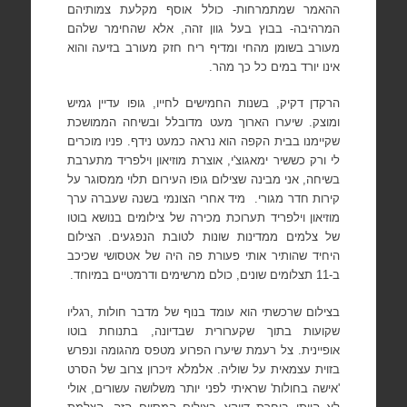
ההאמר שמתמרחות- כולל אוסף מקלעת צמותיהם
המרהיבה- בבוץ בעל גוון זהה, אלא שהחימר שלהם
מעורב בשומן מהחי ומדיף ריח חזק מעורב בזיעה והוא
אינו יורד במים כל כך מהר.
הרקדן דקיק, בשנות החמישים לחייו, גופו עדיין גמיש
ומוצק. שיערו הארוך מעט מדובלל ובשיחה הממושכת
שקיימנו בבית הקפה הוא נראה כמעט נידף. פניו מוכרים
לי ורק כששיר ימאגוצ'י, אוצרת מוזיאון וילפריד מתערבת
בשיחה, אני מבינה שצילום גופו העירום תלוי ממסוגר על
קירות חדר מגורי.
מיד אחרי הצונמי בשנה שעברה ערך
מוזיאון וילפריד תערוכת מכירה של צילומים בנושא בוטו
של צלמים ממדינות שונות לטובת הנפגעים. הצילום
היחיד שהותיר אותי פעורת פה היה של אטסושי שכיכב
ב-11 תצלומים שונים, כולם מרשימים ודרמטיים במיוחד.
בצילום שרכשתי הוא עומד בנוף של מדבר חולות ,רגליו
שקועות בתוך שקערורית שבדיונה, בתנוחת בוטו
אופיינית. צל רעמת שיערו הפרוע מטפס מהגומה ונפרש
בזוית עצמאית על שוליה. אלמלא זיכרון צרוב של הסרט
'אישה בחולות' שראיתי לפני יותר משלושה עשורים, אולי