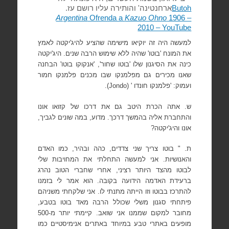
Butoh
ארחנטינה' והותירה עליו רושם עז.
Argentina
Ofrenda a
Kazuo Ohno
1906 –
2010 – YouTube
למעשה היה זה יוקיאו מישימה שהציע להיג'יקטה לאמץ
את המונח 'בוטו' שהיה ללא שימוש הרבה שנים. היג'יקטה
כינה את הסיגנון שלו 'בוטו שחור', 'אנקוקו בוטו' הבחנה
שאנו מכירים גם מפלמנקו שבו מכנים פלמנקו חמור
ועמוק: 'פלמנקו חונדו ' (
Jondo
).
ש. אתה הכרת היטב גם את דרכו של קזואו אונו
והתחברת אליה בהמשך דרכך. מדוע, במה שונים לגביך,
אונו והיג'יקטה?
ת. " בוטו צריך שני צדדים, כהה ובהיר, כמו האדם
והאנושיות. אני למעשה התחלתי את המחויבות שלי
לבוטו מהצד היותר רציני, אחרי שחברי הטוב נהרג
ברעידת האדמה הידועה בקובה. הוא אמר לי בזמנו
להתרכז בבוטו וזו הייתה מתנתי לו. אני שלקחתי משניהם
פיתחתי סגנון משלי שכולל הרבה מאד בוטו בטבע,
מחובר למקום שממנו אני שואב. קיימתי יותר מ-500
מופעים באתרי טבע במיוחד באתרים אנימיסטיים כמו