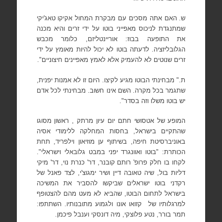
ש. האם אתה מסכים עם מבקרת המחול אקיקו טאג'יקי
שמתנגדת לניכוס מאפייני בוטו על ידי זרים והיא מכנה
את התופעה בבוז: אוריינטליזם, כלומר מכבש
הגלובליזציה. לדעתה בוטו לא יכול להיות מאומץ על ידי
זרים שנוטים לא להעמיק אלא לאמץ מאפיינים חיצוניים".
ת." מבחינתי הבוטו מגיע לקיצו. היום זו לא אמנות יפנית,
שתגמר בכל מקרה. השם אינו חשוב. מבחינתי לכל אדם
יש בוטו משלו וזה בסדר".
המופע של אטסושי חתם יום עיון מרתק , ראשון מסוגו
שהתקיים בישראל, בחסות המחלקה ללימודי אסיה
באוניברסיטת חיפה, בשיתוף ען מוזיאון וילפריד, תחת
הכותרת: "בוטו ואוונגרד יפני במבט גלובאלי וישראלי".
לקחו בו חלק פרופ' רותם קובנר, דר' כנרת נוי, דר' מיקי
דליות בול, שיה טאובה דיין ושיר ימגוצ'י, לצד פאנל של
רקדני בוטו ישראלים שביקשו להסביר את המשיכה
בישראל לתחום הבוטו, שהביא לא מעט מהם להצטופף
למרגלותיו של
קזואו אונו ולגמוע מתובנותיו. השתתפו:
תמר בורר, נטע פלוצקי, מיה דונסקי וענבל פיכמן.