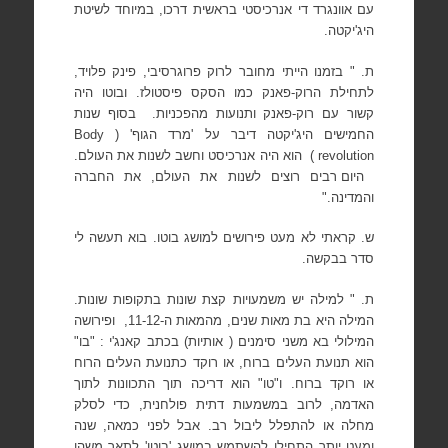
עם אוונגרד די אנרכיסטי בראשית דרכו, במיוחד לשיטת
היג'יקטה.
ת. " בזמנו הייתי מחובר לרוק פרוגרסיבי, פינק פלויד,
לתחילת הרוק-פאנק כמו הסקס פיסטולז. ובוטו היה
קשור עם רוק-פאנק ותנועות מהפכניות.
בסוף שנות
החמישים היג'יקטה דיבר על 'מרד הגוף' (
Body
revolution
)
הוא היה אנרכיסט וחשב לשנות את העולם.
היום רבים רוצים לשנות את העולם, את החברה
והמדינה."
ש. קראתי לא מעט פירושים למושג בוטו. בוא תעשה לי
סדר בבקשה.
ת. " למילה יש משמעויות קצת שונות בתקופות שונות.
המילה היא בת מאות שנים, מהמאות ה-11-12,
ופירושה
המילולי בא משני סימנים ( אותיות) בכתב קאנג'י : "בו"
הוא תנועת העלים ברוח, או רוקד כתנועת העלים הרוח
או רוקד ברוח. ו"טו" הוא דריכה תוך התכוונות לתוך
האדמה, לרוב במשמעות דתית פולחנית, כדי לסלק
מחלה או להתפלל ליבול רב. אבל לפני כמאה, שנה
ומעט יותר התחילו להשתמש במושג 'בוטו' לתאר משהו