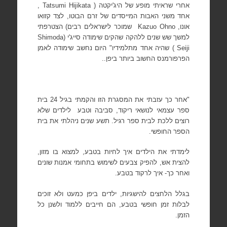
אחרי שראיתי מופע של היג'יקטה (
Tatsumi Hijikata
,
אחד משני האבות המייסדים של זרם הבוטו, לצד קזואו
אונו,
Kazuo Ohno
שמוכר לישראלים רבים) הצטרפתי
למשך שש שנים ללהקה שהקים שימודה סייג'י (
Shimoda
Seiji
) שהיה אחד מתלמידיו" היום נחשב שימודה לאמן
הפרפורמנס החשוב ביותר ביפן..
"אחר כך עזבתי את המסגרת הזו והקמתי בגיל 24 בית
ספר עצמאי לנושאי ריקוד, סביבה וטבע
לילדים שלא
רוצים ללכת לבית ספר רגיל. תשע שנים ניהלתי את בית
הספר החופשי.
לימדתי את הילדים איך לחיות בטבע, למצוא בו מזון,
להצית אש, להפיק צבעים לשימוש בתחומי אמנות שונים
ואחר כך- איך לרקוד בטבע.
בגלל הלחצים להישגיות, ילדים ביפן כמעט ולא זוכים
לבלות זמן חופשי בטבע, הם חייבים ללמוד ולשנן כל
הזמן.