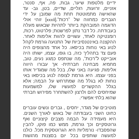
ידיים מלטפות שיער, גבות, פה, אף, סנטר,
אזניים, זרועות, רגליים, שדיים, בטן, גב- עד
שהאישה מתמוטטת תחת מה שמובן על ידי
הגברים כמחווה של "רכות".[
] זוהי אולי
xxxii
הדוגמה המובהקת ביותר לתהיות שבאוש מעלה
בעבודתה. כל דבר נתון לפרשנות; פלרטוט, רכות,
רומנטיקה לאחד, עשויים להוות אלימות לאחר.
ההקצנה באינטנסיביות של התנועה גורמת לקהל
לנוע באי נוחות בכיסאו. כל אחד מהצופים היה
פעם צד בתהליך כזה, בו גופו, עצמו, ישותו היה
אובייקט ל"רכות", מה שנתפס כמגע נעים, טוב,
מחמיא מבחינה חברתית- אך עבורו היווה
אלימות, פגיעה באני שלו, בכל מה שמגדיר אותו
בפני עצמו. היא גורמת לצופה לנוע בכיסאו באי
נוחות לא בגלל מה שמתרחש על הבמה; אלא
בגלל ההקשרים למעשיו שלו, למשמעות
שמיחסים להם ולרצון להשתחרר מפירוש חברתי
שהוא בלתי אפשרי.
מוטיבים של מגדר, יחסים , גברים ונשים עוברים
כחוט השני בעבודתה של באוש לאורך השנים.
היא מעמידה על הבמה מצבים קיצוניים ואף
גרוטסקיים וכך גורמת, ממש כמו פוקו, להבין
שהפסבדו- נורמליות היא הגרוטסקית מכל. כולנו
למעשה שותפים בכל יום בסצנות מרגשות