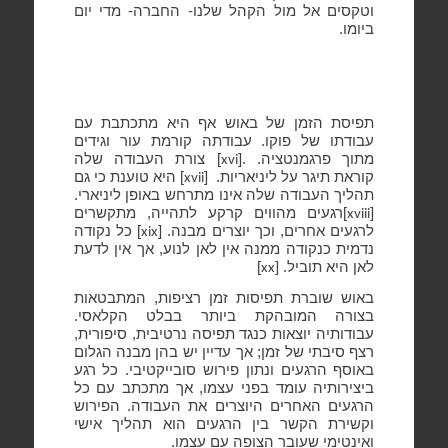
וטקסים אל מול הקהל שלנו- החברה- מדי יום
ביומו.
תפיסת הזמן של באוש אף היא מתכתבת עם
עבודתו של פוקו. עבודתה קורמת עור וגידים
מתוך פרגמנטציה. .[
] צורת העבודה שלה
xvi
קוראת תיגר על ליניאריות.
[
] היא טוענת כי גם
xvii
תהליך העבודה שלה אינו מתרחש באופן ליניארי.
[
]רגעים מהווים קרקע לתהייה, מתקשרים
xviii
לרגעים אחרים, וכך יוצרים מבנה. [
] כל נקודה
xix
נדמית כנקודה ממנה אין לאן לנוע, אך אין לדעת
לאן היא תוביל. [
]
xx
באוש שוברת תפיסות זמן רציפות, המתבטאות
בצורה המובהקת ביותר בבלט הקלאסי.
עבודותיה יוצאות כנגד תפיסה נרטיבית, סיפורית,
רצף סיבתי של זמן; אך עדיין יש בהן מבנה הגלום
באוסף הרגעים ונתון פירוש סובייקטיבי. כל רגע
ביצירותיה עומד בפני עצמו, אך מתכתב עם כל
הרגעים האחרים היוצרים את העבודה. הפירוש
וקשירת הקשר בין הרגעים הוא תהליך אישי
ואינטימי שעובר הצופה עם עצמו.