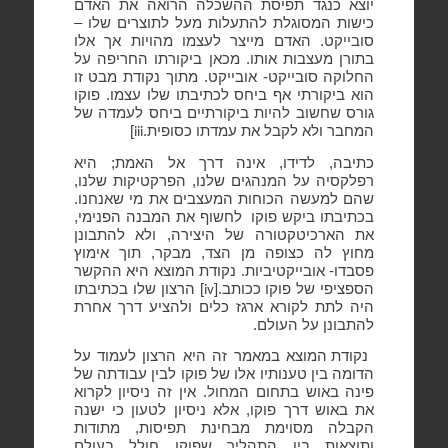
יוצא כנגד תפיסת ההשכלה הרואה את האדם
כישות המסוגלת להתעלות מעל לתוצרים שלו –
סובייקט. האדם מייצר לעצמו מהויות אך אלו
בתורן מעצבות אותו. מכאן ביקורתו החריפה על
החלוקה סובייקט- אובייקט. מתוך נקודת מבט זו
הוא ביקורתי אף ביחס לכתיבתו שלו עצמו. פוקו
גורס שחשוב להיות ביקורתיים ביחס לעמדה של
המחבר ולא לקבל את עמדתו כסופית.
]
iii
כתיבה, לדידו, אינה דרך אל האמת; היא
רפלקסיה על המנהגים שלנו, הפרקטיקות שלנו,
שהם למעשה הכוחות המעצבים את מי שאנחנו.
בכתיבתו ביקש פוקו
לחשוף את המבנה הפנימי,
את הארכיטקטורה של היצירה, ולא להתבונן
מחוץ לה כצופה מן הצד, מבקר, תוך אימוץ
פסבדו- אובייקטיביות. נקודת המוצא היא ההקשר
הספציפי של פוקו ככותב.[
] הרצון שלו בכתיבתו
iv
היה לתת לקורא ארגז כלים ולהציע דרך אחרת
להתבונן על העולם.
נקודת המוצא במאמר זה היא הרצון לעמוד על
הדומה בין טענותיו אלו של פוקו לבין עבודתה של
פינה באוש בתחום המחול. אין זה ניסיון לקרוא
את באוש דרך פוקו, אלא ניסיון לטעון כי ישנה
הקבלה מסוימת מבחינת תפיסות, מתודות
ותוצאות בין התהליך שפוקו חולל בעולם