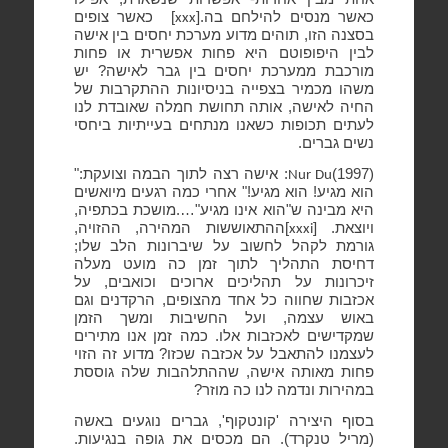
כאשר מנסים להילחם בה.[
]
כאשר צופים
xxx
בסצנה הזו, תוהים מדוע מערכת יחסים בין אישה
לבין היפופוטם היא פחות אפשרית או פחות
מורכבת ממערכת יחסים בין גבר לאישה? יש
משהו מכמיר בצפייה בניסיונות ההתקרבות של
החיה לאישה, אותה תחושת חמלה שאובדת לנו
לעתים תכופות כשאנו מנתחים בעייתיות ביחסי
נשים גברים.
(1997)
: אישה רצה לתוך הבמה וצועקת:"
Nur Du
הוא מגיע! הוא מגיע!" אחרי כמה רגעים מיואשים
היא מבינה ש"הוא אינו מגיע"….מושכת בכתפיה,
ויוצאת. [
]ההתאוששות המהירה, ההזויה,
xxxi
גורמת לקהל לחשוב על שיברונות הלב שלו;
דחיסת התהליך לתוך זמן כה מועט מעלה
זיכרונות על תהליכים ארוכים וכואבים, על
אכזבות שחווה כל אחד מהצופים, הרקדנים וגם
באוש עצמה, ועל החשיבות ומשך הזמן
שמקדישים לאכזבות אלו. כמה זמן אנו מתירים
לעצמנו להתאבל על אכזבה שכזו? מדוע זה הזוי
פחות מאותה אישה, שההתלהבות שלה גוססת
במהירות ונדמה לנו כה מוזר?
בסוף היצירה 'קונטקוף', גברים נוגעים באשה
(מריל טנקרד). הם מכסים את גופה בנגיעות.