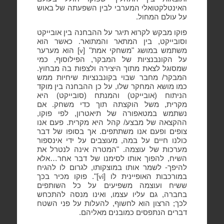
האינטלקטואלי המערבי לבין השפעתה של באוש
על עולם המחול.
פוקו מבקש לקרוא תיגר על ההבחנה בין אובייקט
וסובייקט, בין המתאר והמתואר. כאשר הוא
משתמש במושג "משחקי אמת" [
] הוא מערער
v
על הקונבנציות של המבקר, הפילוסוף, כמי
שמסוגל לצאת מתוך היצירה ולצפות בה מבחוץ.
המבקר/ מחבר שבוי בקונבנציות שיחיות ממש
כמו מושא המחקר שלו, על כן ההבחנה בין מוקד
הניתוח (אובייקט) והמנתח (סובייקט) היא
מקרית, משל הוקצתה תוך כדי משחק. אם
נשתמש במטאפורה של תיאטרון, לפי פוקו,
ההקצאה של מבצע/ קהל היא מקרית. פעם אנו
צופים ופעם אנו משתתפים. אך בסופו של דבר
כולנו חיים על במה, מעוצבים על ידי אינספור
מערכות של עוצמה. "המטרה אינה לנטרל את
השיח, להפוך אותו לסימנו של דבר אחר…אלא
להיפך- לשמר אותו במוצקותו, לגרום לו להגיח
במורכבות האופיינית לו [
]". פוקו מכיר בכך
vi
ששיח ועוצמה משפיעים על כל השותפים
בחברה, גם עליו עצמו, ואינו מנסה להתכחש
לכך; הרצון הוא לחשוף, להעלות על פני השטח
דברים הנתפסים כמובנים מאליהם.