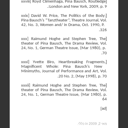
[
xxviii] Royd Climenhaga, Pina Bausch, Routledge
.
:London and New York, 2009, p. 9
[
xxix] David W. Price, The Politics of the Body;
Pina Bausch’s “Tanztheater”, Theatre Journal, Vol.
42, No. 3, Women and/ in Drama, Oct. 1990, P.
.
326
[
xxx] Raimund Hoghe and Stephen Tree, The
theater of Pina Bausch, The Drama Review, Vol.
24, No. 1, German Theatre Issue, (Mar 1980), p.
.
70
[
xxxi] Yvette Biro, Heartbreaking Fragments,
Magnificent Whole: Pina Bausch’s New
Minimyths, Journal of Performance and Art, Vol.
.
20 No. 2, (May 1998), p. 70
[
xxxii] Raimund Hoghe and Stephen Tree, The
theater of Pina Bausch, The Drama Review, Vol.
24, No. 1, German Theatre Issue, (Mar 1980), p.
64
[ad]
מאי 2, 2009
in כללי.