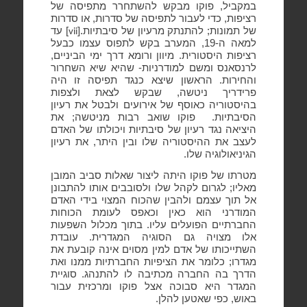
במקביל, פוקו מבקש להשתחרר מתפיסה של
רציפות, כדי לעבור לתפיסה של סדרות, או סדרות
של תמונות; להתנתק מרעיון של סיבתיות.[
] עד
vii
למאה ה-19, המערב בקש לתפוס עצמו כבעל
רציפות היסטורית. מיוון ורומא דרך ימי הביניים,
לרנסאנס ומשם למודרניות- שהיא שיא השחרור
והחירות. הראשון שיצא כנגד תפיסה זו היה
פרידריך ניטשה, שבקש לצאת ולצפות
בהיסטוריה כאוסף של אירועים ולבטל את רעיון
הסיבתיות.
פוקו שואב רבות מניטשה; את
היציאה נגד רעיון של סיבתיות ויכולתו של האדם
לעצב את ההיסטוריה שלו ובין היתר, את רעיון
הגיניאולוגיה שלו.
מטרתו של פוקו היתה ליצור שאלות סביב המובן
מאליו; לגרום לקהל שלו ולסובבים אותו להתבונן
אל תוך עצמם ולהבין שהכוח המצוי בידי האדם
המודרני הוא כאין וכאפס לעומת הכוחות
החברתיים הפועלים עליו. בתוך מכלול השפעות
אלו מצויה גם הסוגיה המגדרית. עובדת
השתייכותו של אדם למין מסוים אינה קובעת את
מגדרו; כלומר את הציפיות החברתיות ממנו ואת
הדרך בה החברה מכתיבה לו להתנהג. סוגיית
המגדר היא סבוכה אצל פוקו ומרכזית עבור
באוש, כפי שאטען להלן.