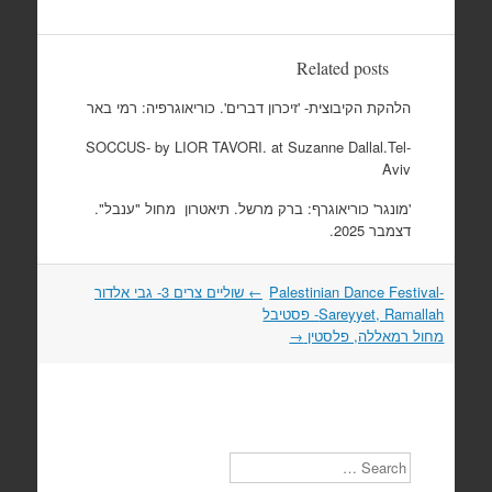
Related posts
הלהקת הקיבוצית- 'זיכרון דברים'. כוריאוגרפיה: רמי באר
SOCCUS- by LIOR TAVORI. at Suzanne Dallal.Tel-
Aviv
'מונגר' כוריאוגרף: ברק מרשל. תיאטרון מחול "ענבל".
דצמבר 2025.
Post
Palestinian Dance Festival-
←
שוליים צרים 3- גבי אלדור
navigation
Sareyyet, Ramallah- פסטיבל
מחול רמאללה, פלסטין
→
Search