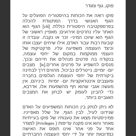
פוקו, גוף ומגדר
פוקו רואה את הכוחות בהיסטוריה הפועלים על
הגוף האנושי בדרך המתנגדת להכלה
בפרספקטיבה היסטורית כוללת. [
] הגוף הוא
viii
האתר עליו נחרטים אירועים; מאפיין ראשוני של
הגוף הוא שיוכו המיני- זכר או נקבה. עובדה זו
קובעת רבות עבור האדם, אילו שיחים יעצבו אותו
וכיצד העוצמה משפיעה עליו. פרקטיקות של
העצמי ממוקמות במקום של יחסי עוצמה,
בנקודה בה פרטים מנהלים את חייהם ובכך,
מנסים להשפיע על פרטים אחרים.[
]
מצבים
ix
יום- יומיים, נייטרלים כביכול, מהווים דרך לבחינה
ביקורתית של יחסי העוצמה הגלומים בחברה
ומעצבים אינטראקציות יום- יומיות
ביניהם. אין
מעשה אגבי שהוא חף מהשפעות אלו, אדרבא,
כדי להבינן לעומק יש לבחון את המצבים
האגביים ביותר.
לא ניתן לנתק בין הכוחות המשפיעים על האדם
שנידונו לעיל, לבין הגוף, על שלל מאפייניו.
פמיניסטיות מצאו את טענותיו של פוקו בעייתיות
מאחר והוא אינו מקנה עדיפות (
) למגדר
Privileges
אחד על פני אחר ואינו תופס את האישה
כמדוכאת יותר על ידי יחסי העוצמה החברתיים