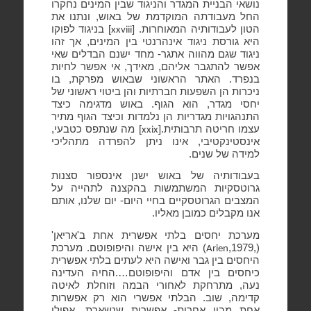
נושאי הבניית המגדר והניגוד שבין המינים נחקרו
החל מעבודתה המוקדמת של באוש, ונתנו את
הטון לעבודותיה המאוחרות. [
] בניגוד לפוקו
xxviii
היא גורסת ניגוד אינהרנטי בין המינים, אך זהו
ניגוד שגם מהווה אתגר- מחד ישנם הבדלים שאי
אפשר להתגבר אליהם, מאידך, אי אפשר לחיות
בנפרד. האתר הראשוני שבאוש מפרקת, בו
ניכרות הן השפעות חברתיות והן ביטוי ראשוני של
יחסי מגדר, הוא הגוף. באוש מדגימה כיצד
התנהגויות מגדריות הן נלמדות וכיצד הגוף מתיר
עצמו חריטה תרבותית.[
] מה שנתפס כטבעי,
xxix
אינסטינקטיבי, אינו ניתן להפרדה מתהליכי
למידה של שנים.
בעבודותיה של באוש ישנן אינספור סצנות
גרוטסקיות המשתמשות בהקצנה לתהייה על
המצבים הגרוטסקיים בחיי היום- יום שלנו, אותם
אנו מקבלים כמובן מאליו.
מערכת יחסים בלתי אפשרית אחת ב'אריאן'
(,1979,
) היא בין אישה והיפופוטם. מערכת
Arien
היחסים בין גבר ואישה היא לעתים בלתי אפשרית
כיחסים בין אדם והיפופוטם….החיה העדינה
נעה, מתרחקת לאחורי הבמה וזוחלת לאיטה
קדימה, שוב. הבלתי אפשרי הוא רק אפשרות
אחת מבין אחרות- אפשרות שנשארת, אפילו