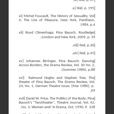
ix] Ibid, p. 67
.
[
x] Ibid, p. 195
[
xi] Michel Foucault, The History of Sexuality, Vol
II, The Use of Pleasure, New York, Pantheon,
1984, p.4
[
xii] Royd Climenhaga, Pina Bausch, Routledge
.
:London and New York, 2009, p. 39
.
[
xiii] Ibid, p.36
.
[
xiv] Ibid, p.45
[
xv] Johannes Birringer, Pina Bausch: Dancing
Across Borders, the Drama Review, Vol. 30 No. 2,
.
(Summer 1986), p.88
[
xvi]
Raimund Hoghe and Stephen Tree, The
theater of Pina Bausch, The Drama Review, Vol.
24, No. 1, German Theatre Issue, (Mar 1980), p.
.
69
[
xvii] David W. Price, The Politics of the Body; Pina
Bausch’s “Tanztheater”, Theatre Journal, Vol. 42,
.
No. 3, Women and/ in Drama, Oct. 1990, P.
328