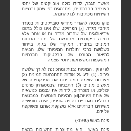
מאשר הגבר; לדידו כולנו אובייקטים של יחסי
העוצמה החברתיים, ומתנהגים כפי שהקונבנציות
השיחיות מכתיבות לנו להתנהג.
פוקו מנסה להגדיר מחדש סובייקטיביות בנפרד
מיחסי מגדר. [
] הפרויקט שלו אינו כולל בתוכו
x
אידיאולוגיה של שחרור מגדר זה או אחר אלא
בחינה ביקורתית מחודשת של יחסי הכוחות
המיניים בחברה. המיקוד שלו בגוף, בייחוד
בשלושת כרכי "תולדות המיניות" שלו, הביאה
לתיאור מפורט של פרקטיקות חברתיות
המשקפות ומשעתקות יחסי עוצמה.
לפי פוקו, המיניות נבנית ומתכוננת לאורך שלושה
צירים: (1) ידע על אודות ההתנהגות המינית (2)
מערכות עוצמה המסדירות את הפרקטיקה של
מעשים מיניים (3) התבניות שבמסגרתן פרטים
יכולים, או מוכרחים, לזהות את עצמם כנושאיה
של אותה מיניות.[
] המיניות האנושית, כמבטאת
xi
הבדלים מגדריים והוויה גופנית, אינה חופשייה
משיחים חברתיים אלא משקפת אותם ומשוקפת
על ידם.
פינה באוש (1940-)
פינה באוש
היא מהיוצרות החשובות במאה