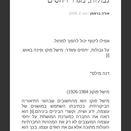
אורה ברפמן
/
מאי 2, 2009
אפילו ליטוף יכול להפוך למחול.
על גבולות, יחסים ומגדר: מישל פוקו ופינה באוש.
]
[
i
דנה מילס*
מישל פוקו( 1926-1984)
מישל פוקו הוא מהחשובים שבהוגי התיאוריה
הביקורתית. בכתיבתו השתמש במושגים של
עוצמה, ידע ושיח, וקשרי הביניים ביניהם.[
] הוא
ii
רואה את החברה כמערכת המושתת על יחסי
עוצמה המעצבים לא רק את המהויות החברתיות
העולות מתוכה אלא גם את האדם עצמו. בכך הוא