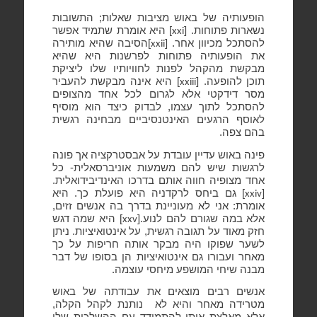
הופעותיה של באוש מציבות שאלות; התשובות
נשארות פתוחות. [
] היא אומרת שתמיד אפשר
xxi
להסתכל מכיוון אחר. [
]הסיבה שהיא מותירה
xxii
את הופעותיה פתוחות לפרשנות היא שהיא
מבקשת מהקהל לפנות לחוויותיו שלו ליציקת
תוכן להופעה. [
] היא אינה מבקשת להעביר
xxiii
מסר דידקטי אלא לגרום לכל אחד מהצופים
להסתכל לתוך עצמו, לבדוק כיצד הוא מוסיף
לאוסף הרגעים האינטנסיביים מבחינה רגשית
בהם צפה.
פינה באוש עדיין עובדת על אבסטרקציה אך פונה
לרגשות שיש להם משמעות אוניברסאלית- כל
אחד מצופיה חווה אותם בדרכו האינדיבידואלית.
[
] גם ביחס לרקדניה היא פועלת כך. היא
xxiv
אומרת: אני לא מעוניינת בדרך בה אנשים זזים,
אלא במה שגורם להם לנוע.[
] היא שמה דגש
xxv
חזק מאוד על תגובה רגשית, על אינטואיציות. ניתן
לשער שפוקו היה מבקר אותה חריפות על כך
מאחר ועבורו גם אינטואיציות הן בסופו של דבר
מבנה שיחי המושפע מיחסי עוצמה.
אנשים רבים מוצאים את עבודתה של באוש
מטרידה מאחר והיא לא
נותנת לקהל הקלה,