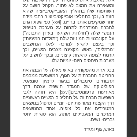
אלא מאלצת אותו להתמודד עם ההשלכות שלו
ומשאירה את המצב לא פתור. הקהל חושב על
השותפות שלו בתהליך האובייקטיביזציה שהוא
חוזה בו, וכך בתהליכי אובייקטיביזציה רחבי מידה
יותר שמקיפים אותנו בחיינו. [
] כפי שפוקו גרם
xxvi
לחברה המודרנית לתהות על מערכת הטיפול
הנפשי שלה ("תולדות השיגעון בעידן התבונה")
על הקונבנציות המיניות שלה ("תולדות המיניות")
וכך בעצם להגיע למרכז- לאלו הנחשבים
"נורמלים", באוש מקצינה מצבים רגשיים, וכך
גורמת לצופה לרגשות קיצוניים, ובכך לחשוב על
מערכות היחסים היום- יומיות שלו.
בכל אחת מהפקותיה באוש מעלה על הבמה את
החריטה החברתית על הגוף, המושפעת ממבנים
תרבותיים סימבולים בניגוד לדמיון סומאטי.
הפוליטיקה של המגדר חושפת עצמה דרך
מאורעות פרפומטיבים[
] היא תוהה לגבי
xxvii
השפעות חברתיות על תהליכים רגשיים ראשוניים
דרך הקצנת מאורעות יום- יומיים וטיפול בנושאים
המטרידים את כל צופיה. אחד מהנושאים
המרכזיים המעסיקים אותה, הוא סוגיית יחסי
גברים- נשים.
באוש, גוף ומגדר