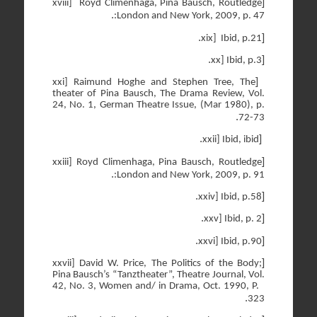
[
xviii]
Royd Climenhaga, Pina Bausch, Routledge
.
:London and New York, 2009, p. 47
.
[
xix]
Ibid, p.21
.
[
xx] Ibid, p.3
[
xxi] Raimund Hoghe and Stephen Tree, The
theater of Pina Bausch, The Drama Review, Vol.
24, No. 1, German Theatre Issue, (Mar 1980), p.
.
72-73
.
[
xxii] Ibid, ibid
[
xxiii] Royd Climenhaga, Pina Bausch, Routledge
.
:London and New York, 2009, p. 91
.
[
xxiv] Ibid, p.58
.
[
xxv] Ibid, p. 2
.
[
xxvi] Ibid, p.90
[
xxvii] David W. Price, The Politics of the Body;
Pina Bausch’s “Tanztheater”, Theatre Journal, Vol.
42, No. 3, Women and/ in Drama, Oct. 1990, P.
.
323