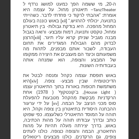
ה-20, מי ששמה הפך כמעט למושג נרדף ל
– תיאטרון מחול. על עצמה היא
TanzTheater
אומרת: "אהבתי לרקוד כי פחדתי לדבר. כשהייתי
בתנועה, יכולתי להרגיש." [
] באוש כוננה בעולם
xii
המחול מהפכה. היא בודקת גבולות- בין תיאטרון
ומחול, טקסט ותנועה, דמות ומבצע- ורואה בגבול
מבנה מגביל שניתן קרוא עליו תיגר. [
]הרצון
xiii
לבדוק מהם הגבולות המגדירים את תחום
העבודה, לשבור אותם מבפנים, לתהות מה
משמעותם וכיצד הם מעצבים את היצירה ממקומו
של המבצע והצופה, הוא שמנחה אותה
בעבודותיה השונות.
באוש תופסת עצמה כקהל ומנסה לבטל את
הדיכוטומיה שבין מבצע- צופה. [
]היא
xiv
משתמשת תכופות באורות בתוך התיאטרון עצמו
(
), ב'קונטקוף' ( 1978) אחת
House Light
הרקדניות מבקשת מהקהל מטבעות להפעלת
סוס מכני הניצב על הבמה. [
] על ידי ערעור
xv
ההבחנה היסודית בתיאטרון בין צופה וקהל, היא
תוהה על המוסד התיאטרלי כשלעצמו. כפי שפוקו
כותב ובדרך עבודתו תוהה על מהות הכתיבה,
באוש, בדרך יצירתה מעלה תהיות על מהות
התיאטרון, הבמה והצופה כצופה. כולנו לעתים
צופים, גם הרקדנים. כולנו מבצעים ריטואלים