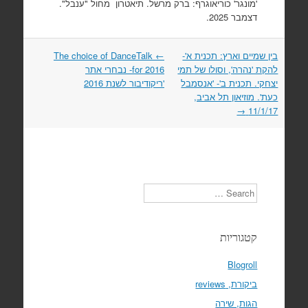
'מונגר' כוריאוגרף: ברק מרשל. תיאטרון מחול "ענבל".
דצמבר 2025.
Post
בין שמיים וארץ: תכנית א'-
←
The choice of DanceTalk
navigation
להקת 'נהרה', וסולו של תמי
for 2016- נבחרי אתר
יצחקי. תכנית ב'- 'אנסמבל
'ריקודיבור לשנת 2016
כעת'. מוזיאון תל אביב,
→
11/1/17
Search
קטגוריות
Blogroll
ביקורת, reviews
הגות, שירה