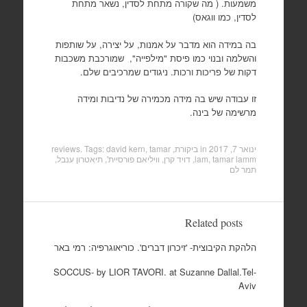
משמעות. ( מה שקורה מתחת לסדין, נשאר מתחת
לסדין, כמו ווגאס)
בה במידה הוא מדבר על אמנות, על יצירה, על שותפות
והשלמה ובנוי כמו פיסת "מילפייה", שמורכבת משכבות
דקות של פריכות ורכות. ניגודים שמרכיבים שלם.
זו עבודה שיש בה מידה מכמירה של נדיבות ומידה
מרשימה של בינה.
ינואר 7, 2017
in
ביקורת, reviews
tamar
,
david kern
. Tags:
tamar lamm
,
lam
,
דויד קרן
,
וויליאם פורסיית'
,
תיאטרון ענבל
,
תמר לם
Related posts
הלהקת הקיבוצית- 'זיכרון דברים'. כוריאוגרפיה: רמי באר
SOCCUS- by LIOR TAVORI. at Suzanne Dallal.Tel-
Aviv