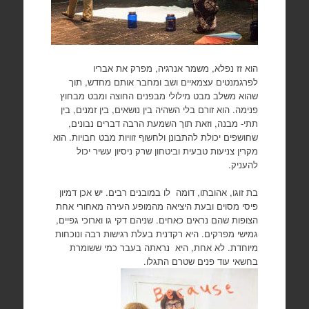
הוא זז נפלא, משמר אנרגיה, מפרק את אבריו
לפרגמנטים עצמאיים ושב ומחבר אותם מחדש, תוך
שהוא משלב מבט מילולי מבפנים החוצה ומבט מבחוץ
פנימה. הוא זורם בלי השהיה בין נושאים, בין זמנים, בין
תתי- מבנה, וזאת תוך השמעת הרבה דברים נבונים,
שחושפים יכולת להתבונן ולחשוף זוויות מבט חבויות. הוא
מקרין צניעות טבעית וביטחון שרק ניסיון עשיר יכול
להעניק.
בת זוגו, אהובתו, דומה לו במובנים רבים. יש אכן דמיון
פיסי מסוים ובעת היציאה מהמופע העירה מאחורי אחת
הצופות שהם נראים כאחים. שניהם דקי גו וארוכי גפיים,
גמישי מפרקים. היא רקדנית בעלת רגישות רבה ונוכחות
מיוחדת. לא אחת, היא נראתה בעבר כמי ששומרת
בחשאי עוד פנים שטרם התגלו.