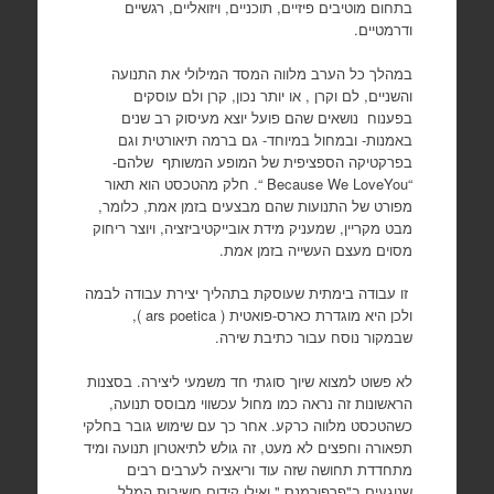
בתחום מוטיבים פיזיים, תוכניים, ויזואליים, רגשיים
ודרמטיים.
במהלך כל הערב מלווה המסד המילולי את התנועה
והשניים, לם וקרן , או יותר נכון, קרן ולם עוסקים
בפענוח נושאים שהם פועל יוצא מעיסוק רב שנים
באמנות- ובמחול במיוחד- גם ברמה תיאורטית וגם
בפרקטיקה הספציפית של המופע המשותף שלהם-
“Because We LoveYou “. חלק מהטכסט הוא תאור
מפורט של התנועות שהם מבצעים בזמן אמת, כלומר,
מבט מקריין, שמעניק מידת אובייקטיביזציה, ויוצר ריחוק
מסוים מעצם העשייה בזמן אמת.
זו עבודה בימתית שעוסקת בתהליך יצירת עבודה לבמה
ולכן היא מוגדרת כארס-פואטית ( ars poetica ),
שבמקור נוסח עבור כתיבת שירה.
לא פשוט למצוא שיוך סוגתי חד משמעי ליצירה. בסצנות
הראשונות זה נראה כמו מחול עכשווי מבוסס תנועה,
כשהטכסט מלווה כרקע. אחר כך עם שימוש גובר בחלקי
תפאורה וחפצים לא מעט, זה גולש לתיאטרון תנועה ומיד
מתחדדת תחושה שזה עוד וריאציה לערבים רבים
שנוגעים ב"פרפורמנס " ואילו קידום חשיבות המלל