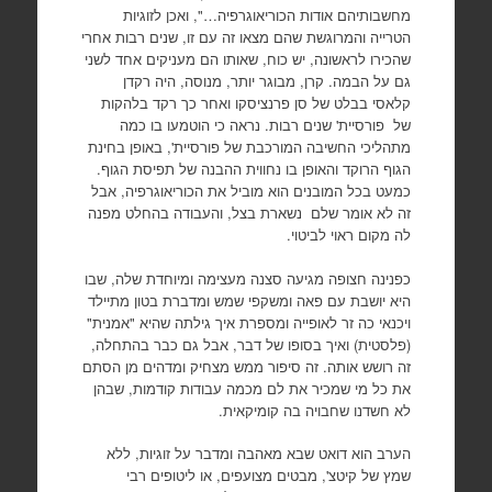
מחשבותיהם אודות הכוריאוגרפיה…", ואכן לזוגיות
הטרייה והמרוגשת שהם מצאו זה עם זו, שנים רבות אחרי
שהכירו לראשונה, יש כוח, שאותו הם מעניקים אחד לשני
גם על הבמה. קרן, מבוגר יותר, מנוסה, היה רקדן
קלאסי בבלט של סן פרנציסקו ואחר כך רקד בלהקות
של פורסיית' שנים רבות. נראה כי הוטמעו בו כמה
מתהליכי החשיבה המורכבת של פורסיית', באופן בחינת
הגוף הרוקד והאופן בו נחווית ההבנה של תפיסת הגוף.
כמעט בכל המובנים הוא מוביל את הכוריאוגרפיה, אבל
זה לא אומר שלם נשארת בצל, והעבודה בהחלט מפנה
לה מקום ראוי לביטוי.
כפנינה חצופה מגיעה סצנה מעצימה ומיוחדת שלה, שבו
היא יושבת עם פאה ומשקפי שמש ומדברת בטון מתיילד
ויכנאי כה זר לאופייה ומספרת איך גילתה שהיא "אמנית"
(פלסטית) ואיך בסופו של דבר, אבל גם כבר בהתחלה,
זה רושש אותה. זה סיפור ממש מצחיק ומדהים מן הסתם
את כל מי שמכיר את לם מכמה עבודות קודמות, שבהן
לא חשדנו שחבויה בה קומיקאית.
הערב הוא דואט שבא מאהבה ומדבר על זוגיות, ללא
שמץ של קיטצ', מבטים מצועפים, או ליטופים רבי