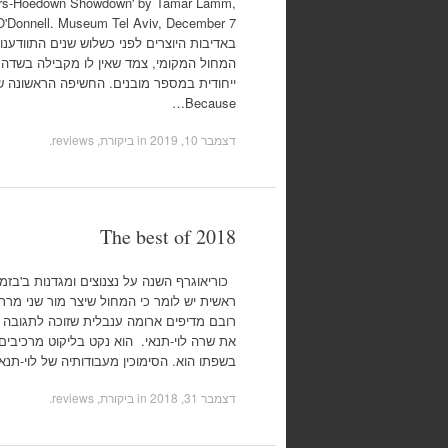
sers-Hoedown Showdown' by Tamar Lamm,
באדיבות היוצרים לפני כשלוש שנים התוודענ
המחול המקומי, צמד שאין לו מקבילה בשדה ה
ייחודית במספר מובנים. החשיפה הראשונה 
Because…
דצמבר 10, 2019
in
ביקורת, reviews
.
The best of 2018
כוריאוגרף השנה על נצנוצים ומגדנות ב'בזמן
ראשית יש לומר כי המחול שיצר מור שני מרתק
רובם מדיפים ארומה ענבלית שזוכה לתגובה 
את שרה לוי-תנאי. הוא נקט בליקוט מרכיבים
בשפתו הוא. הסימוכין מעבודותיה של לוי-תנא
דצמבר 31, 2018
in
ביקורת, reviews
.