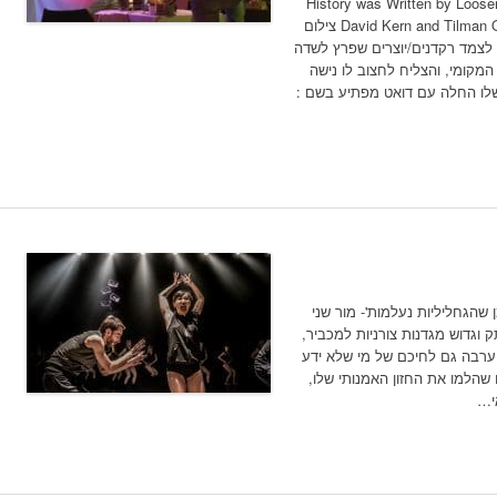
History was Written by Loo
David Kern and Tilman O'Donnell. Museum Tel Aviv, December 7 צילום
ו לצמד רקדנים/יוצרים שפרץ לשדה
מקומי, והצליח לחצוב לו נישה
שלו החלה עם דואט מפתיע בשם :
 שהגחליליות נעלמות'- מור שני
 וגדוש מגדנות צורניות למכביר,
ערבה גם לחיכם של מי שלא ידע
 שהלמו את החזון האמנותי שלו,
י…