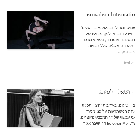
Jerusalem Internati
בוע המחול הבינלאומי בירושלים'
ידל ורובי אדלמן, מנהליו של
ל שלם' ( MASH ) שבסיסו בשכונת מוסררה, בפאתי מרכז
 מאז הם מעלים שלל תכניות
י ביצוע,…
.
ית מס' 1 ושאלה לסיום. צילום: באדיבות יח'צ תכנית
ית אחת המשתרעות על פני מנעד
רחב, החל מ'מראמו' ( Maramu ) דואט עכשווי של זוג המבצעים/יוצרים:
רבקה לאופר ומתאוס פאול ואן רוסום, ובהמשך: The other Me' ' שיצר אגור