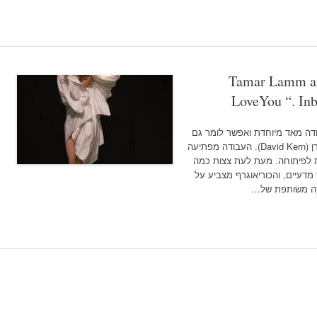
Tamar Lamm an
LoveYou “. Inb
דה מאד מיוחדת ואפשר לומר גם
מפתיעה של תמר לם ובן זוגה, הרקדן דויד קרן (David Kern). העבודה מפתיעה
 לפיתוחה. מעת לעת צצות כמה
דעיים, והכוריאוגרף מצביע על
דה משותפת של…