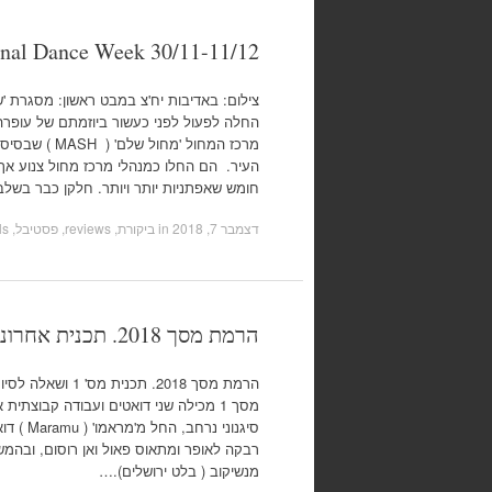
onal Dance Week 30/11-11/12
צילום: באדיבות יח'צ במבט ראשון: מסגרת 'ש
החלה לפעול לפני כעשור ביוזמתם של עופרה א
מרכז המחול 'מחו
העיר. הם החלו כמנהלי מרכז מחול צנוע אך
חומש שאפתניות יותר ויותר. חלקן כבר בשלב
דצמבר 7, 2018
in
ביקורת, reviews
,
פסטיבל, festivals
הרמת מסך 2018. תכנית אחרונה ושאלה לסיום.
הרמת מסך 2018. תכנ
מסך 1 מכילה שני דואטים ועבודה קבוצת
סיגנוני נ
מנשיקוב ( בלט ירושלים).…