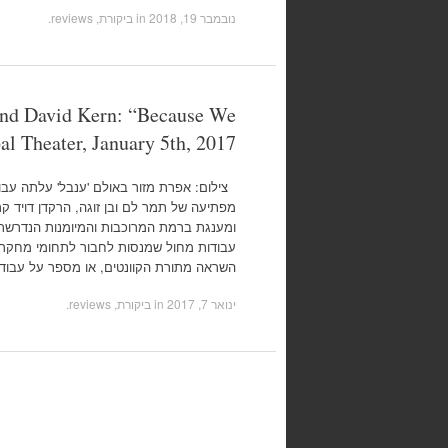
נובמבר 19, 2018
in
ביקורת, reviews
.
d David Kern: “Because We
al Theater, January 5th, 2017
צילום: אפרת מזור באולם 'ענבל' עלתה עבו
ומענגת ברמת המרוכבות והמיומנות הנדרשת
עבודות מחול שמנסות לחבור לתחומי מחקר מ
השראה מתורת הקוונטים, או מספר על עבו
ינואר 7, 2017
in
ביקורת, reviews
.