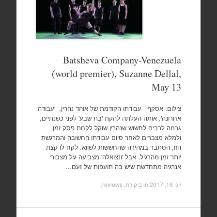
Batsheva Company-Venezuela
(world premier), Suzanne Dellal,
May 13
צילום: אסקף עבודתו הקודמת של אוהד נהרין, 'עבודה
אחרונה', אותה העלתה להקת 'בת שבע' לפני כשנתיים,
גרמה לרבים לחשוש שנהרין שוקל לקחת פסק זמן
ולמלא מצברים לאחר סיום עבודתו החשובה והמרגשת
הזו, הסתבר במהירה שהחששות לשווא. לקח לו קצת
יותר זמן מהרגיל, אבל 'ונצואלה' מצביעה על מצבורי
אנרגיה מתחדשת שיש בה תועפות של זעם…
יוני 16, 2017
in
ביקורת, reviews
.