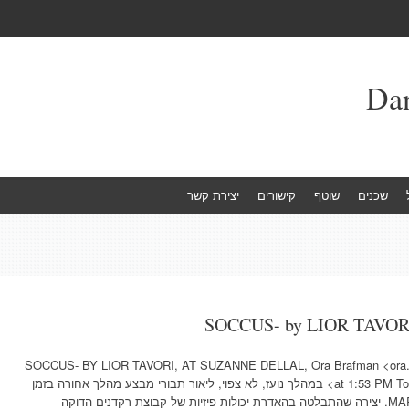
שכנים
שוטף
קישורים
יצירת קשר
SOCCUS- by LIOR TAVORI. 
SOCCUS- BY LIOR TAVORI, AT SUZANNE DELLAL, Ora Brafman <ora.b
at 1:53 PM To: Ora Brafman <ora.brafman@gmail.com> במהלך נועז, לא צפוי, ליאור תבורי מבצע מהלך אחורה בזמן
ובונה ערב חדש שנובט מיצירתו הקודמת- MARS. יצירה שהתבלטה בהאדרת יכולות פיזיות של קבוצת רקדנים הדוקה