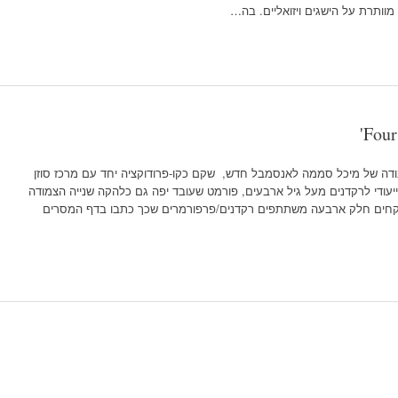
וותרת על הישגים ויזואליים. בה…
ודה של מיכל סממה לאנסמבל חדש, שקם כקו-פרודוקציה יחד עם מרכז סוזן
ייעודי לרקדנים מעל גיל ארבעים, פורמט שעובד יפה גם כלהקה שנייה הצמודה
מוכרת כמו NDT2.בעבודה לוקחים חלק ארבעה משתתפים רקדנים/פרפורמרים שכך כתבו בדף המסרים