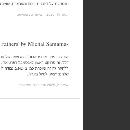
הנסמכת על דינמיות בוטה ומאתגרת, שאינה מ
ינואר 10, 2026
in
ביקורת, reviews
.
-Four Fathers' by Michal Samama'
אורה ברפמן: 'ארבע אבות', הוא שמה של עב
דלל. זה פרויקט ראשון לאנסמבל רפרטוארי, 
ללהקה גדולה ו
שלהם: 'יצאנו לטיול בארץ…
אפריל 2, 2025
in
ביקורת, reviews
.