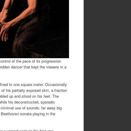
ontrol of the pace of its progression
hidden dancer that kept the viewers in a
fined to one square meter. Occasionally
of his partially exposed skin, a fraction
obbled up and stood on his feet. The
hile his deconstructed, sporadic
 minimal use of sounds; far away big
 Beethoven sonata playing in the
 a vacant seat on the first row,