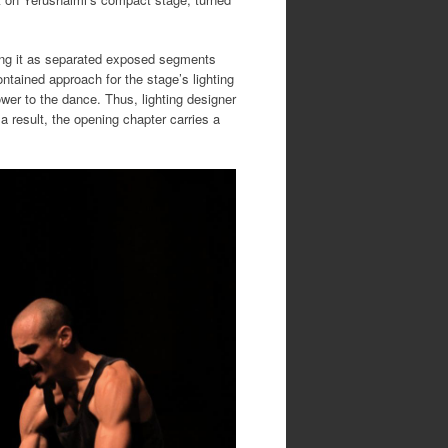
ing it as separated exposed segments
ntained approach for the stage’s lighting
wer to the dance. Thus, lighting designer
 result, the opening chapter carries a