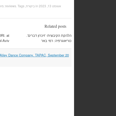
אוגוסט 13, 2023
in
ביקורת, reviews
. Tags:
מיכ
Related posts
הלהקת הקיבוצית- 'זיכרון דברים'.
RI. at
כוריאוגרפיה: רמי באר
l-Aviv
 Ailey Dance Company. TAPAC, September 20
Post
navigation