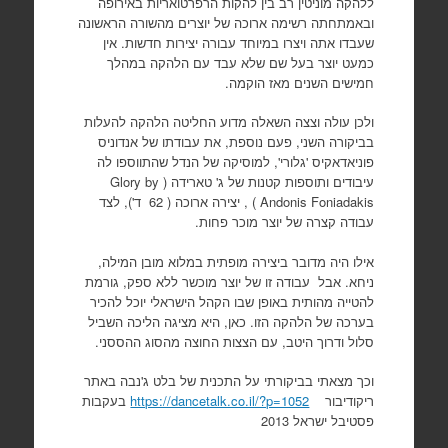
ללהקה מוניטין רב בין להקות הרפרטואריות באירופה
ובאמתחתה רשימה ארוכה של יוצרים מהשורה הראשונה
שעבדו אתה ויצרו במיוחד עבורה יצירות חדשות. אין
כמעט יוצר בעל שם שלא עבד עם הלהקה במהלך
חמישים השנים מאז הוקמה.
ולכן עולה וצצה השאלה מדוע החליטה הלהקה להעלות
בביקורה השני, פעם נוספת, את עבודתו של אנדוניס
פוניאדאקיס 'גלורי', למוסיקה של הנדל שהתווספו לה
עיבודים ותוספות קטנות של ג' טארידה ( Glory by
Andonis Foniadakis ) , יצירה ארוכה ( 62 ד'), לצד
עבודה קצרה של יוצר מוכר פחות.
אילו היה מדובר ביצירה מופתית במלוא מובן המילה,
ניחא. אבל עבודה זו של יוצר מוכשר ללא ספק, גורמת
להטייה מהותית באופן שבו הקהל הישראלי יוכל להכיר
בערכה של הלהקה הזו. כאן, היא מציגה הליכה השביל
סלול ודרוך היטב, עם הצצות החוצה מהסוג ההססני.
וכך מצאתי בביקורתי על התכנית של בלט ג'נבה באתר
ריקודיבור
https://dancetalk.co.il/?p=1052
בעקבות
פסטיבל ישראל 2013