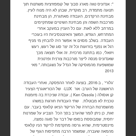
": אנדוניס טווה מארג סבוך של קומפוזיציות משתנות תוך
תנועה מתמדת, רב מוקדית, שבהן לא היה מנוח לעיין.
מבחינת הרקדנים, העבודה מאתגרת, הן מבחינת
מורכבות השפה והן מבחינת השינויים שמתקיימים
במרחב ללא לאות. עם כל העניין במעקב אחרי
המתרחש, הגודש, המשך והאינטנסיביות היו בעוכרי
העבודה. בשלב מסוים אי אפשר היה להבחין מי מניף
רגל או נפנף בזרועות וכל זה יצר סוג של רעש, רעש
ויזואלי, כמו בתחנה מרכזית. זה אולי תוצאה מכך
שאנדוניס מנסה לייצר מורכבות צורנית ופרטנית
שמושפעת מהמוסיקה של הנדל על נשגבותה." מאי
2013
'גלורי' , ב-2016, בוצעה לאחר ההפסקה, ואחרי העבודה
הראשונה של הערב- אור LUX- של הכוריאוגרף הצעיר
קן אוסולה ( Ken Ossola ), עבודה שניכרת בה מיומנות
טכנית לא מבוטלת. שתי העבודות חורגות במשהו
מהשמרנות הברורה של הריקוד הניאו קלאסי בעבר. עם
זאת, כן ניתן לומר שהערב בסך הכל הצביע על שמרנות
יחסית, שמבוססת בסופו של דבר על סוגה נפוצה,
מיינסטרימית, שהיא גרסה מתקדמת לריקוד הניו קלאסי
מהמאה שעברה, שמשמר הרבה מתפיסות הגוף של