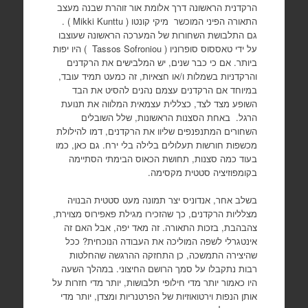
הרקדנית הראשונה דרך אלומת אור זוהרת שבנה מעצב
התאורה הפיני המוכשר מיקי קונטו ( Mikki Kunttu ) .
גם התלבושת השחורות של המערכה הראשונה שעוצבו
על ידי טאססוס סופרוניו ( Tassos Sofroniou ) היו יפות
ביותר. אם כי כבר שנים, יש המלבישים את הרקדנים
והרקדניות בשמלות ו/או חצאיות, זה כמעט תמיד עובד,
במיוחד אם הרקדנים עצמם נהנים להסיט את הבד
השופע מצד לצד, כצללית עצמאית המלווה את תנועת
הרגל. באחת הסצנות הראשונות, שלל השובלים
השחורים המתנפנפים שליוו את הרקדנים, דמו להילולת
מכשפות חורשות תעלולים בלילה בלי ירח. גם כאן, כמו
בעוד כמה סצנות, תחושת הכאוס הבימתי הסתיימה
בקומפוזיציה סטטית מקסימה.
בשלב אחר, אנדוניס יצר תמונה מעט סטטית הבנויה
מצלליות הרקדנים, כך שהזכירו מגילת פאפירוס מצוירת,
צהבהבת, בזכות התאורה. זה מאד יפה, אבל האם זה
אינטגרלי לשפה המוליכה את העבודה הנוכחית? ככל
שהיצירה התמשכה, כן התחזקה ההרגשה שהחלטות
רבות נתקבלו על סמך הרושם החיצוני. במהלך השעה
היו כאמור יותר מדי חילופי תלבושות, יותר מדי חזרות על
אותן הנפות וירטואוזיות של הפרטנריות ומצדן, יותר מדי