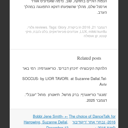
הנפות רגליים בחוזקה, שוב. נדמה שאנדוניס אוורר
ארסנל שלם, מהלך שהשפעתו דווקא התפוגגה במהלך
הערב.
דצמבר 21, 2016
in
ביקורת, reviews
Glory גלורי
. Tags:
,
mikki kunttu
,
LUX
,
אנדונים פוניאדאקיס
,
בלט ג'נבה
,
מיקי
קונטו
,
קן אוסולה
Related posts
הלהקת הקיבוצית- 'זיכרון דברים'. כוריאוגרפיה: רמי באר
SOCCUS- by LIOR TAVORI. at Suzanne Dallal.Tel-
Aviv
'מונגר' כוריאוגרף: ברק מרשל. תיאטרון מחול "ענבל".
דצמבר 2025.
Bobbi Jene Smith-
←
The choice of DanceTalk for
Post
navigation
2016- נבחרי אתר 'ריקודיבור
Harrowing, Suzanne Dellal,
לשנת 2016
→
December 12