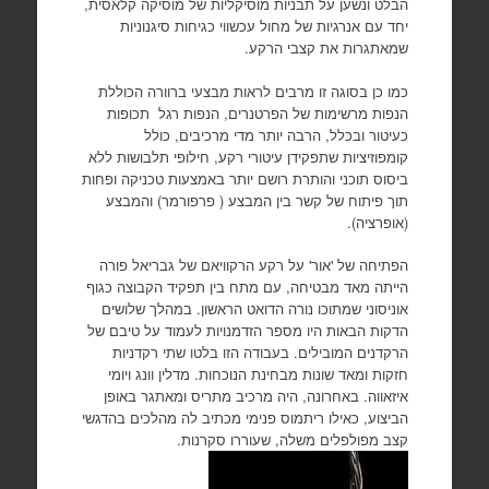
הבלט ונשען על תבניות מוסיקליות של מוסיקה קלאסית,
יחד עם אנרגיות של מחול עכשווי כגיחות סיגנוניות
שמאתגרות את קצבי הרקע.
כמו כן בסוגה זו מרבים לראות מבצעי ברוורה הכוללת
הנפות מרשימות של הפרטנרים, הנפות רגל תכופות
כעיטור ובכלל, הרבה יותר מדי מרכיבים, כולל
קומפוזיציות שתפקידן עיטורי רקע, חילופי תלבושות ללא
ביסוס תוכני והותרת רושם יותר באמצעות טכניקה ופחות
תוך פיתוח של קשר בין המבצע ( פרפורמר) והמבצע
(אופרציה).
הפתיחה של 'אור' על רקע הרקוויאם של גבריאל פורה
הייתה מאד מבטיחה, עם מתח בין תפקיד הקבוצה כגוף
אוניסוני שמתוכו נורה הדואט הראשון. במהלך שלושים
הדקות הבאות היו מספר הזדמנויות לעמוד על טיבם של
הרקדנים המובילים. בעבודה הזו בלטו שתי רקדניות
חזקות ומאד שונות מבחינת הנוכחות. מדלין וונג ויומי
איזאווה. באחרונה, היה מרכיב מתריס ומאתגר באופן
הביצוע, כאילו ריתמוס פנימי מכתיב לה מהלכים בהדגשי
קצב מפולפלים משלה, שעוררו סקרנות.