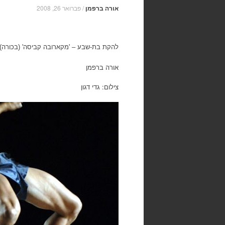
אורה ברפמן
/
פברואר 26, 2008
להקת בת-שבע – 'מקארובה קביסה' (בכורה), כוריאוגר
אורה ברפמן
צילום: גדי דגון