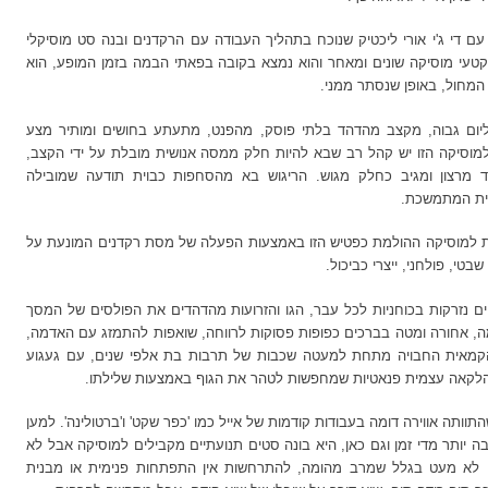
עם די ג'י אורי ליכטיק שנוכח בתהליך העבודה עם הרקדנים ובנה סט מוסיקלי
קטעי מוסיקה שונים
ומאחר והוא נמצא בקובה בפאתי הבמה בזמן המופע, הוא
 המחול, באופן שנסתר ממני.
ליום גבוה, מקצב מהדהד בלתי פוסק, מהפנט, מתעתע בחושים ומותיר מצע
וסיקה הזו יש קהל רב שבא להיות חלק ממסה אנושית מובלת על ידי הקצב,
 מרצון ומגיב כחלק מגוש. הריגוש בא מהסחפות כבוית תודעה שמובילה
בית המתמשכת.
ת למוסיקה ההולמת כפטיש הזו באמצעות הפעלה של מסת רקדנים המונעת על
טי, פולחני, ייצרי כביכול.
ם נזרקות בכוחניות לכל עבר, הגו והזרועות מהדהדים את הפולסים של המסך
ה, אחורה ומטה בברכים כפופות פסוקות לרווחה, שואפות להתמזג עם האדמה,
קמאית החבויה מתחת למעטה שכבות של תרבות בת אלפי שנים, עם געגוע
ות הלקאה עצמית פנאטיות שמחפשות לטהר את הגוף באמצעות שלילתו.
ותה אווירה דומה בעבודות קודמות של אייל כמו 'כפר שקט' ו'ברטולינה'. למען
 יותר מדי זמן וגם כאן, היא בונה סטים תנועתיים מקבילים למוסיקה אבל לא
, לא מעט בגלל שמרב מהומה, להתרחשות אין התפתחות פנימית או מבנית