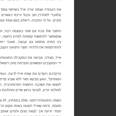
את העבודה עצמה יצרה אייל בשיתוף צמוד
קלאברי למהדרין תוך עיבוד וריבוד כעשרים 
מקיים, על פי התכניה, דיאלוג בזמן אמת עם
התוצר שלו נוכח עם זאת בעוצמה רבה; וו
שמאפשר לתחושות קמאיות לפרוץ החוצה. למ
בה הפרט מתמזג עם קבוצה, מאבד ייחוד
להתרוממות אדרנלינית- תוצר התנועה הקצ
אייל, מצידה, מביאה את המקבילה התנועתי
ידי המקצבים הפשוטים ומקיימת מעין ריטואל שב
הרקדנים רוקדים את שפת אייל לדעת, הגפיי
המוסיקלי, האגן מבקש מזור ללא שובע קדימ
למצוא את השכבה החושית הפרמיטיבית, ה
לפולחני פריון, לטכסי גירוש שדים ותהלוכ
השפה התנועתית דומה, שלא במפתיע, לזו שהתו
האמת, נדמה שאייל תקועה באותו מקום הרבה
תמיד יודעת איך לצאת מהם ולסיים אותם