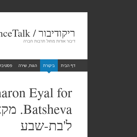
ריקודיבור / DanceTalk
דיבור אודות מחול תרבות חברה
Skip
דף הבית
ביקורת
הגות, שירה
פסטיבל
to
content
aron Eyal for
tsheva
ל'בת-שבע