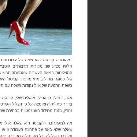
'מקארובה קביסה'
הוא שמה של עבודתה הח
חלקיו מציע שני מקורות תרבותיים קוט
המצליחות במאה העשרים שאמנותה הביצועי
שלו כסוגת מחול בימתי מרכזי. 'קביסה' היא
בשפת התנועה של אייל נקודות השקה עם תפ
אגב, במילון סוואהילי- אנגלית שלי, קביסה
בדרך פתלתלה ואומצה על פי הצליל הקליט
נהרין,
נהנה מחידוד האניגמטיות
בבחירת שמו
מה למקארובה ולקביסה היא שאלה אולי מיות
שאלה שלא באה על פתרונה בעבודה זו או ב
על דרך השלילה. כל מה נטליה מקרובה ייצגה- 