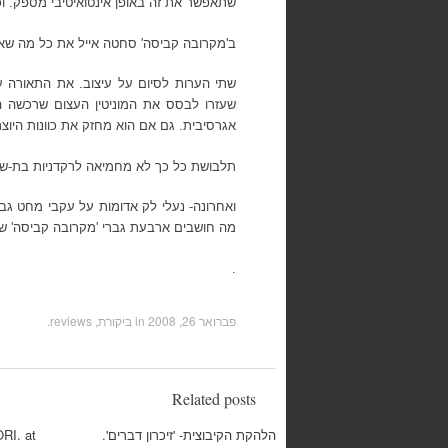
שתאפשר את זה באופן אינטואיטיבי מספק. וכ
ב'מקרובה קביסה' סחטה אייל את כל מה שא
שתי הערות לסיום על עיצוב.
את התאורה ע
שעזרו לבסס את המוניטין העצום שרכשה הל
אגרסיבית. גם אם הוא מחזק את כוונות היוצ
תלבושת כל כך לא מחמיאה לרקדניות בת-שבע 
ואחרונה-
נעלי לק אדומות על עקבי מחט גבו
מה חושבים ארבעת גברי 'מקרובה קביסה' ש
.
פברואר 26, 2008
in
ביקורת, reviews
.
Related posts
הלהקת הקיבוצית- 'זיכרון דברים'.
RI. at