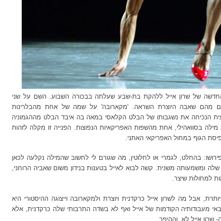
דשה של שרון אייל ללהקת בת-שבע שעלתה בבכורה השבוע. השם על שני
ביים מהם שאבה היוצרת השראה. 'מקארובה' על שמה של אחת מהבלרינות
ת הנכיחה את נשגבותו של הבלט הקלאסי במאה בה איבד הבלט מההגמוניה
 מילה בסוואהילי, אחת מהשפות האפריקאיות הנפוצות. הפנייה זו מקלה לזהות
יסת הגוף במחול האפריקאי האתני.
 פירושו: בהחלט, לגמרי או לחלוטין, מה שגורם לי לחשוב שהמילה נקלעה לכאן
 שלה
ומשמעותה משנית. קשה לבוא לאייל בטענות בנידון משום שאביה הרוחני,
ת למחולות שיצר.
רת, אבל מה לשרון אייל כרקדנית ויוצרת ולמקארובה וייצוגה ההיסטורי
היא
אי מעבודותיה הקודמות של אייל ואף לא בשדה התרבותי שלה כרקדנית, אלא
שרון אייל לא. וההיפך.