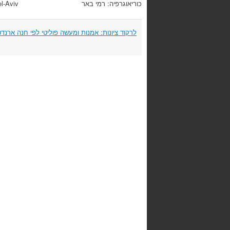
כוריאוגרפיה: רמי באר
l-Aviv
Post
לרקוד ציונות: אמנות ומעשה פוליטי לפי חנה ארנד
navigation