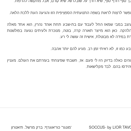
ך סוף רודף סוף, שיא דורך על שובלו של שיא קודם, אבל מתקשה להרפות.
פשר לרצות לראות בשפה התנועתית הספציפית הזו והגיעה העת ללכת הלאה.
יצב במבי שמאז החל לעבוד עם בת-שבע תחת אוהד נהרין, הוא אחד מאלה
הקה. כאן הוא מייצר תאורה קרה, בוטה, מנוכרת ולעיתים נגועה בפולשנות
רת במידה לא מבוטלת, אישית זה עושה לי רע.
כמו זו, לא ראיתי זמן רב. מגיע להם יותר אהבה.
הים כאלה בדיוק היו לי פעם. אז, חשבתי שפיצחתי בעזרתם את העולם. מעניין
הידסו בהם. לבד מקלישאות.
SOCCUS- by LIOR TAVO
'מונגר' כוריאוגרף: ברק מרשל. תיאטרון