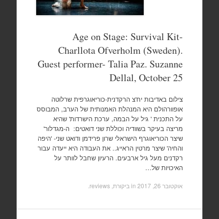
Age on Stage: Survival Kit-
Charllota Ofverholm (Sweden).
Guest performer- Talia Paz. Suzanne
Dellal, October 25
צילום באדיבות יח'צ הרקדנית-כוריאוגרפית שרלוטה
אופוורהולם היא המנהלת האמנותית של הערב, המבוסס
על התכנית ' גיל על הבמה, ערכת הישרדות' שהיא
מריצה בעיקר בשוודיה וכוללת שני דואטים: ה-מגדלור'
שיצר הכוריאוגרף הישראלי שרון פרידמן ודואט שני- 'היפה
והחיה' שיצר מרטין הראייג.. את העבודה היא ייעדה עבור
רקדנים מעל גיל ארבעים. הרעיון שחבל לוותר על
האיכויות של…
אוקטובר 26, 2017
in
ביקורת, reviews
.