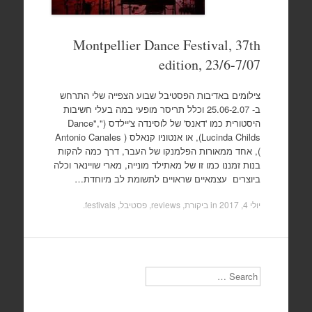
Montpellier Dance Festival, 37th
edition, 23/6-7/07
צילומים באדיבות הפסטיבל שבוע הצפייה שלי התרחש
ב- 25.06-2.07 וכלל תריסר מופעי במה בעלי חשיבות
היסטורית כמו 'דאנס' של לוסינדה צ'יילדס ("Dance",
Lucinda Childs), או אנטוניו קנאלס ( Antonio Canales
), אחד ממאורות הפלמנקו של העבר, דרך כמה להקות
בנות זמננו כמו זו של מאתילד מונייה, מארי שויינאר וכלה
ביוצרים עצמאיים שראויים לתשומת לב מיוחדת…
יולי 4, 2017
in
ביקורת, reviews
,
פסטיבל, festivals
.
Search